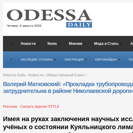
Четверг,
6 августа 2026
Новости
News
Мнения
Мода и Стиль
А
Психология
НАСЛЕДИЕ СТАЛИНА
ЛЮСТРАЦИИ
ЕВРОМАЙДАН
ГЕ
Odessa Daily
›
Новости
›
Общественный Совет
›
Валерий Матковский: «Прокладка трубопровод
затруднительна в районе Николаевской дороги
Реклама
Скачать журнал STYLE
Имея на руках заключения научных ис
учёных о состоянии Куяльницкого лим