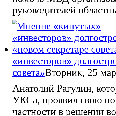
движения лежат в прави
мы, кроме подготовки 
временем приступили к 
помочь МВД организов
руководителей областн
«инвесторов» долгостро
совета»
Вторник,
25 мар