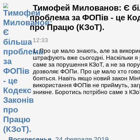
Тимофей Милованов: Є б
проблема за ФОПів - це Ко
про Працю (КЗоТ).
12:33
1. Про це мало знають, але за викор
штрафують вже сьогодні. Наскільки я
саме за порушення КЗоТ, а не за пор
дозволяє ФОПи. Про це мало хто гово
бояться. Навіть якщо новий закон Мі
використання ФОПів не приймуть, заг
зникне. Боротись потрібно саме з КЗ
Воскресенье,
24 февраля 2019