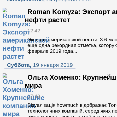
Roman Komyza: Экспорт а
нефти растет
12:42
Экспорт американской нефти: 3.6 млн
ещё одна рекордная отметка, котору
феврале 2019 года...
Суббота,
19 января 2019
Ольга Хоменко: Крупнейш
мира
17:43
Візуалізація howmuch відображає Топ
технологічних компаній, серед яких 
американські, друге - китайські, третє 