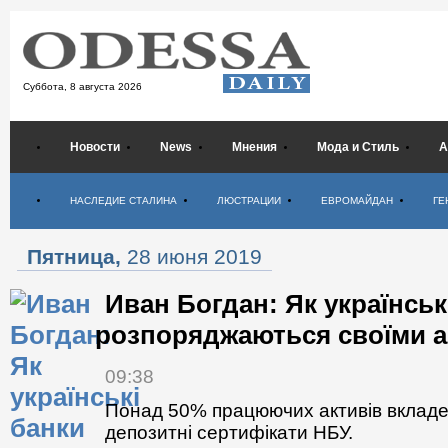
Суббота,
8 августа 2026
Новости
News
Мнения
Мода и Стиль
А
Психология
НАСЛЕДИЕ СТАЛИНА
ЛЮСТРАЦИИ
ЕВРОМАЙДАН
ГЕ
Пятница,
28 июня 2019
Иван Богдан: Як українськ
розпоряджаються своїми 
09:38
Понад 50% працюючих активів вклад
депозитні сертифікати НБУ.