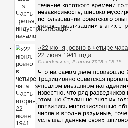
течение короткого времени по
независимость, широко муссир
использовании советского опы
«индустриализации» в этих стр
«22 июня, ровно в четыре час
22 июня 1941 года
Понедельник,
2 июля 2018
в 08:15
Что на самом деле произошло 
Традиционно советская пропаг
«подлом внезапном нападении»
известно, что ряд разведчиков
этом, но Сталин не внял их гол
появились многочисленные объ
числе и вполне разумные, поч
услышал данные своих шпионо