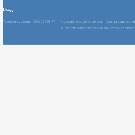
Вход
Телефон редакции: (063) 994-63-77
Редакц
При пер