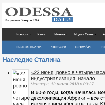
Воскресенье,
9 августа 2026
Новости
News
Мнения
Мода и Стиль
А
Психология
НАСЛЕДИЕ СТАЛИНА
ЛЮСТРАЦИИ
ЕВРОМАЙДАН
ГЕ
Наследие Сталина
«22 июня, ровно в четыре часа
индустриализация, начало
Четверг,
12 июля 2018
в 09:27
В 60-е годы, когда началась Ве
деколонизация Африки – все с
исключением «белого» тогда Ю