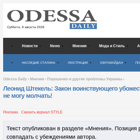
Суббота,
8 августа 2026
Новости
News
Мнения
Мода и Стиль
А
Психология
НАСЛЕДИЕ СТАЛИНА
ЛЮСТРАЦИИ
ЕВРОМАЙДАН
ГЕ
Odessa Daily
›
Мнения
›
Порошенко и другие проблемы Украины
›
Леонид Штекель: Закон воинствующего убожест
не могу молчать!
Реклама
Скачать журнал STYLE
Текст опубликован в разделе «Мнения». Позиция 
совпадать с убеждениями автора.