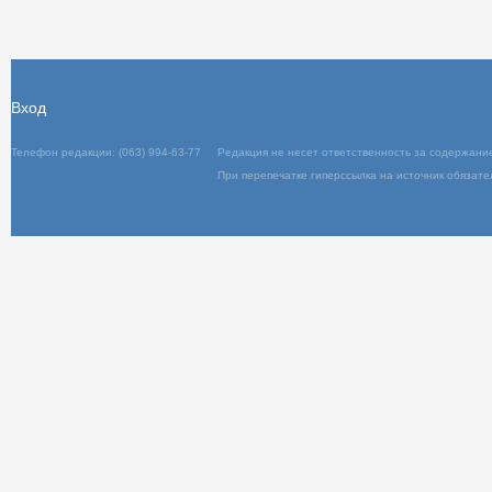
Вход
Телефон редакции: (063) 994-63-77
Редакция не несет ответственность за содержани
При перепечатке гиперссылка на источник обязате