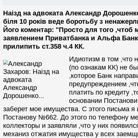
Наізд на адвоката Александр Дорошенко
біля 10 років веде боротьбу з ненажер
Його коментар: "Просто для того ,чтоб 
заявлением Приватбанка и Альфа Бан
прилипить ст.358 ч.4 КК.
Идиотизм в том ,что 
(по ознакам КК) не б
,которое Банк направ
предупреждением ,что
платить по кредиту ,т
основании Постанов
заберет мое имущества. С этого письма я 
Постанову №662. До этого по телефону м
коллекторы и заявляли ,что у них появилс
механиз отжатия имущества у всех заемщ