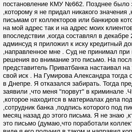
постановление КМУ №662. Позднее было 
,которому я не придал никакого значения ,
письмам от коллекторов или банкиров кот
на мой адрес так и на адрес моих клиентов
впоследствии ,когда составлял в декабре 
админсуд я приложил к иску кредитный до
,направленное мне . Суд не принимал при
решения во внимание это письмо. На пос
представитель Приватбанка настаивал на 
свой иск . На Гумирова Александра тогда 
в Днепре. Я отказался забирать. Тогда пр
заявили ,что меня "порвут" в криминале .
,которое находится в материалах дела под
,сотрудник банка ,подпись которого под п
месяц назад до этого письма. Я не знаю ,
это письмо (думаю,что поработали коллек
виде я его получил в таком и направил коп