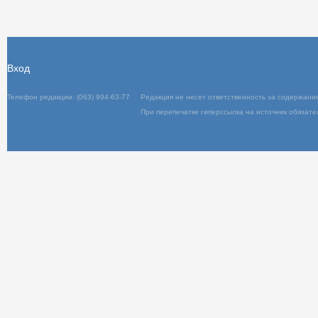
Вход
Телефон редакции: (063) 994-63-77
Редакц
При пер