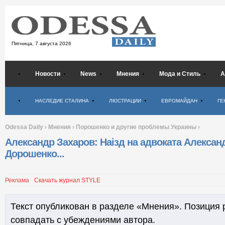
Пятница,
7 августа 2026
Новости
News
Мнения
Мода и Стиль
А
Психология
НАСЛЕДИЕ СТАЛИНА
ЛЮСТРАЦИИ
ЕВРОМАЙДАН
ГЕ
Odessa Daily
›
Мнения
›
Порошенко и другие проблемы Украины
›
Александр Захаров: Наізд на адвоката Алексан
Дорошенко...
Реклама
Скачать журнал STYLE
Текст опубликован в разделе «Мнения». Позиция 
совпадать с убеждениями автора.