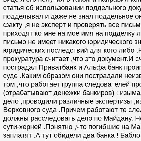
статья об использовании поддельного доку
подделывал и даже не знал поддельное он
факту ,я не эксперт и проверять все письм
приходят ко мне на мое имя на подделку ли
письмо не имеет никакого юридического з
юридических последствий для кого либо .
прокуратура считает ,что это документ.И с
пострадал Приватбанк и Альфа банк прои
суде .Каким образом они пострадали неиз
том ,что работает группа следователей п
(отрабатывают денежки банкиров) : изыма
дело ,проводили различные экспертизы ,и
Верховного суда .Причем работают те сле
должны расследовать дело по Майдану. Н
сути-херней .Понятно ,что погибшие на Ма
заплатят .А тут обидели два банка ! Бабл