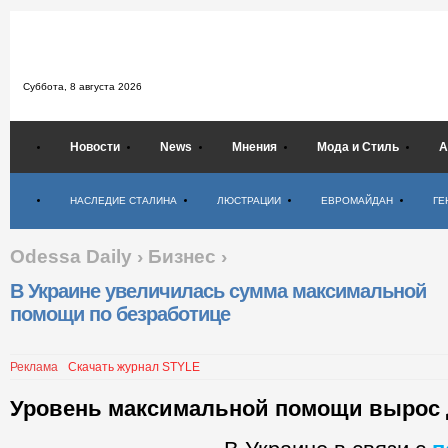
Суббота,
8 августа 2026
Новости
News
Мнения
Мода и Стиль
А
Психология
НАСЛЕДИЕ СТАЛИНА
ЛЮСТРАЦИИ
ЕВРОМАЙДАН
ГЕ
Odessa Daily
›
Бизнес
›
В Украине увеличилась сумма максимальной
помощи по безработице
Реклама
Скачать журнал STYLE
Уровень максимальной помощи вырос д