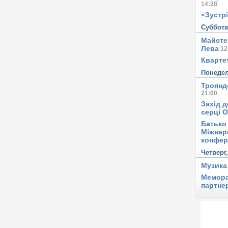
14:28
«Зустрі
Суббот
Майсте
Лева
12
Квартет
Понеде
Троянд
21:00
Захід д
серці 
Батько 
Міжнар
конфер
Четверг
Музика
Мемора
партне