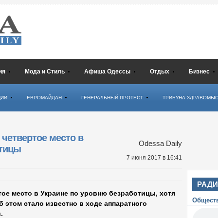
ия
Мода и Стиль
Афиша Одессы
Отдых
Бизнес
ЦИИ
ЕВРОМАЙДАН
ГЕНЕРАЛЬНЫЙ ПРОТЕСТ
ТРИБУНА ЗДРАВОМЫ
 четвертое место в
Odessa Daily
отицы
7 июня 2017
в 16:41
РАД
тое место в Украине по уровню безработицы, хотя
Общест
 этом стало известно в ходе аппаратного
.