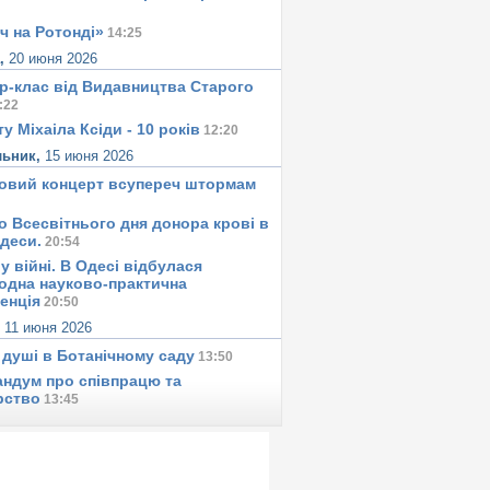
ч на Ротонді»
14:25
а,
20 июня 2026
р-клас від Видавництва Старого
:22
у Міхаіла Ксіди - 10 років
12:20
льник,
15 июня 2026
овий концерт всупереч штормам
о Всесвітнього дня донора крові в
Одеси.
20:54
у вiйнi. В Одесi вiдбулася
одна науково-практична
енція
20:50
,
11 июня 2026
 душi в Ботанiчному саду
13:50
ндум про співпрацю та
рство
13:45