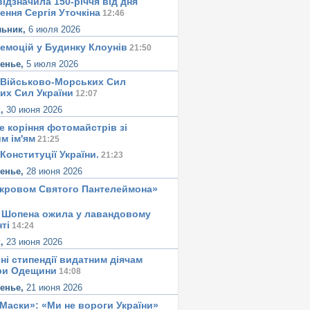
ідзначила 150-річчя від дня
ення Сергія Уточкіна
12:46
льник,
6 июля 2026
 емоцій у Будинку Клоунів
21:50
сенье,
5 июля 2026
 Військово-Морських Сил
их Сил України
12:07
к,
30 июня 2026
е корiння фотомайстрiв зі
м iм'ям
21:25
Конституцiї України.
21:23
сенье,
28 июня 2026
окровом Святого Пантелеймона»
 Шопена ожила у лавандовому
тi
14:24
к,
23 июня 2026
ні стипендії видатним діячам
ри Одещини
14:08
сенье,
21 июня 2026
«Маски»: «Ми не вороги України»