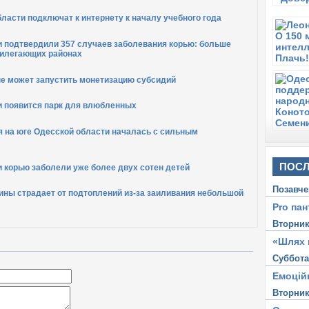
асти подключат к интернету к началу учебного года
и подтвердили 357 случаев заболевания корью: больше
рилегающих районах
не может запустить монетизацию субсидий
и появится парк для влюбленных
я на юге Одесской области началась с сильным
ПОСЛ
 корью заболели уже более двух сотен детей
Позавче
ины страдает от подтоплений из-за заиливания небольшой
Pro пан
Вторни
«Шлях 
Суббот
Емоцій
Вторни