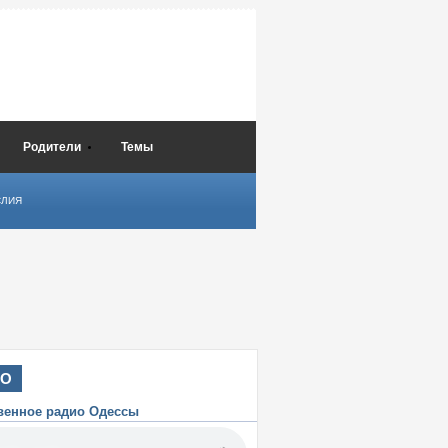
Родители
Темы
СЛИЯ
ИО
венное радио Одессы