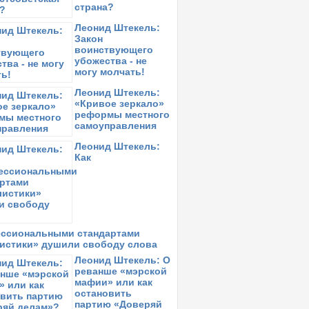
страна?
Леонид Штекель:
Закон
воинствующего
убожества - не
могу молчать!
Леонид Штекель:
«Кривое зеркало»
реформы местного
самоуправления
Леонид Штекель:
Как
ссиональными стандартами
истики» душили свободу слова
Леонид Штекель: О
реванше «мэрской
мафии» или как
остановить
партию «Доверяй