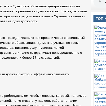
дсчетам Одесского областного центра занятости на
й момент в регионе на одну вакансию претендуют пять
ек, при этом средний показатель в Украине составляет
ТОП-
овек на одну должность.
тыс. граждан, часть из них прошли через специальный
ческого образования, где можно учиться по трем
ельства, питания, услуг, туризма, легкой
р занятости также сотрудничает непосредственно с
предоставили более 17 тыс. вакансий.
ости должен быстро и эффективно связывать
с работодателем, чтобы человеку, который, например,
льной, четко сказать: у нас есть работа по таким
 то вы можете пройти соответствующие курсы. И эта