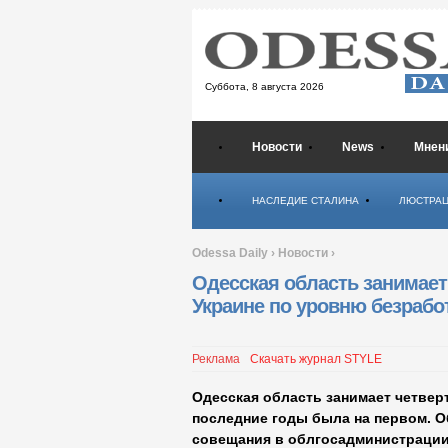
Суббота,
8 августа 2026
Новости
News
Мнен
Психология
НАСЛЕДИЕ СТАЛИНА
ЛЮСТРА
Odessa Daily
›
Новости
›
Одесская область занимает
Украине по уровню безраб
Реклама
Скачать журнал STYLE
Одесская область занимает четвер
последние годы была на первом. Об
совещания в облгосадминистрации