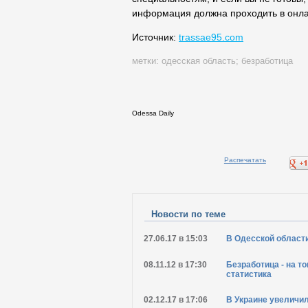
информация должна проходить в онлай
Источник:
trassae95.com
метки:
одесская область
;
безработица
Odessa Daily
Распечатать
Новости по теме
27.06.17 в 15:03
В Одесской област
08.11.12 в 17:30
Безработица - на т
статистика
02.12.17 в 17:06
В Украине увеличи