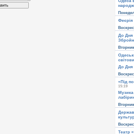
Одеса в
вить
народж
Понеде
Феєрія
Воскре
До Дня
Збройн
Вторни
Одеськ
світови
До Дня 
Воскре
«Під п
15:19
Музика
лабірин
Вторни
Держав
культу
Воскре
Театр 