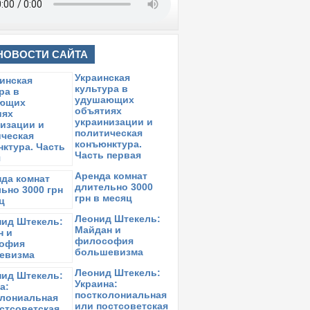
НОВОСТИ САЙТА
Украинская
культура в
удушающих
объятиях
украинизации и
политическая
конъюнктура.
Часть первая
Аренда комнат
длительно 3000
грн в месяц
Леонид Штекель:
Майдан и
философия
большевизма
Леонид Штекель:
Украина:
постколониальная
или постсоветская