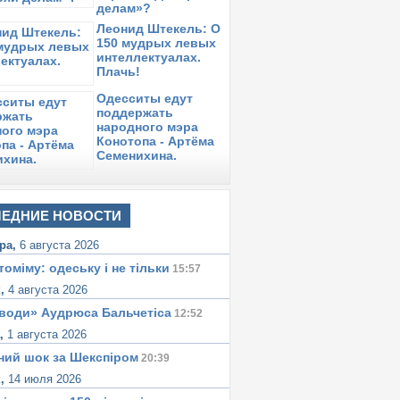
делам»?
Леонид Штекель: О
150 мудрых левых
интеллектуалах.
Плачь!
Одесситы едут
поддержать
народного мэра
Конотопа - Артёма
Семенихина.
ЕДНИЕ НОВОСТИ
ра,
6 августа 2026
томіму: одеську i не тiльки
15:57
к,
4 августа 2026
води» Аудрюса Бальчетiса
12:52
а,
1 августа 2026
ний шок за Шекспіром
20:39
к,
14 июля 2026