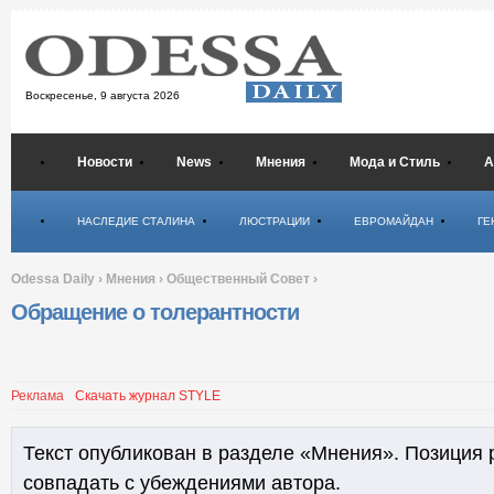
Воскресенье,
9 августа 2026
Новости
News
Мнения
Мода и Стиль
А
Психология
НАСЛЕДИЕ СТАЛИНА
ЛЮСТРАЦИИ
ЕВРОМАЙДАН
ГЕ
Odessa Daily
›
Мнения
›
Общественный Совет
›
Обращение о толерантности
Реклама
Скачать журнал STYLE
Текст опубликован в разделе «Мнения». Позиция 
совпадать с убеждениями автора.