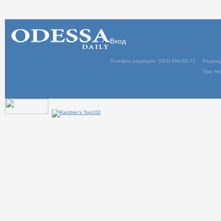
Вход
Телефон редакции: (063) 994-63-77
Редакц
При пер