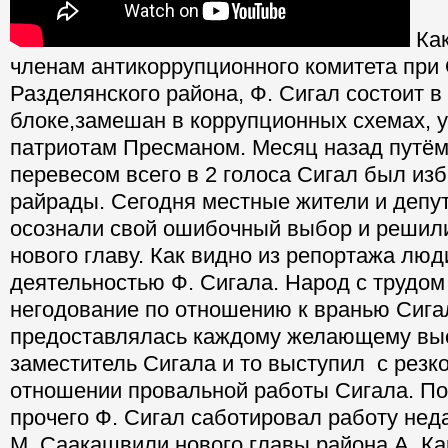
Как
членам антикоррупционного комитета при 
Разделянского района, Ф. Сигал состоит 
блоке,замешан в коррупционных схемах, 
патриотам Пресманом. Месяц назад путё
перевесом всего в 2 голоса Сигал был из
райрады. Сегодня местные жители и депу
осознали свой ошибочный выбор и решил
нового главу. Как видно из репортажа лю
деятельностью Ф. Сигала. Народ с трудом
негодование по отношению к вранью Сига
предоставлялась каждому желающему выс
заместитель Сигала и то выступил с резко
отношении провальной работы Сигала. По
прочего Ф. Сигал саботировал работу нед
М. Саакашвили нового главы района А. Ка