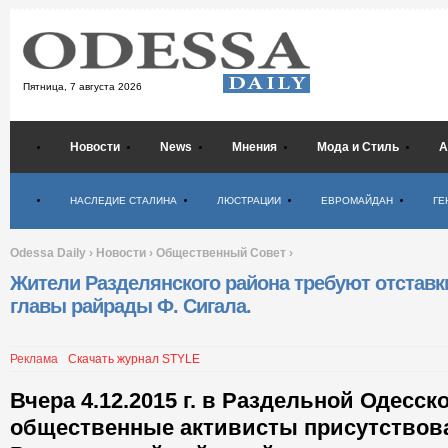
Пятница,
7 августа 2026
Новости
News
Мнения
Мода и Стиль
А
Психология
НАСЛЕДИЕ СТАЛИНА
ЛЮСТРАЦИИ
ЕВРОМАЙДАН
ГЕ
Odessa Daily
›
Новости
›
Общественный Совет
›
Жители Разделянского района требуют отставк
главы райрады Ф. Сигала.
Реклама
Скачать журнал STYLE
Вчера 4.12.2015 г. в Раздельной Одесск
общественные активисты присутствова