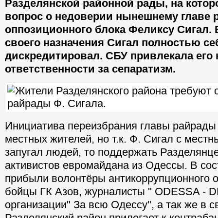
Разделянской районной рады, на котор
вопрос о недоверии нынешнему главе 
оппозиционного блока Феликсу Сигал. 
своего назначения Сигал полностью се
дискредитировал. СБУ привлекала его 
ответственности за сепаратизм.
Инициатива переизбрания главы райрады 
местных жителей, но т.к. Ф. Сигал с мест
запугал людей, то поддержать Разделянце
активистов евромайдана из Одессы. В сос
прибыли волонтёры антикоррупционного о
бойцы ГК Азов, журналисты " ODESSA - D
организации" За всю Одессу", а так же в св
Разделянский район прилегает к контраба