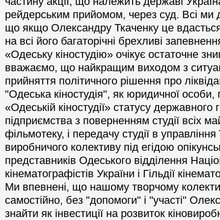
на приватизацію нашої студії. Природно, б
цей заповзятливий медіа-магнат намагаєт
частину акції, що належить державі Украї
рейдерським прийомом, через суд. Всі ми 
що якщо Олександру Ткаченку це вдастьс
на всі його багаторічні брехливі запевненн
«Одеську кіностудію» очікує остаточне зн
вважаємо, що найкращим виходом з ситуац
прийняття політичного рішення про ліквід
"Одеська кіностудія", як юридичної особи,
«Одеській кіностудії» статусу державного 
підприємства з поверненням студії всіх ма
фільмотеку, і передачу студії в управління 
виробничого колективу під егідою опікунс
представників Одеського відділення Націо
кінематографістів України і Гільдії кінемат
Ми впевнені, що нашому творчому колекти