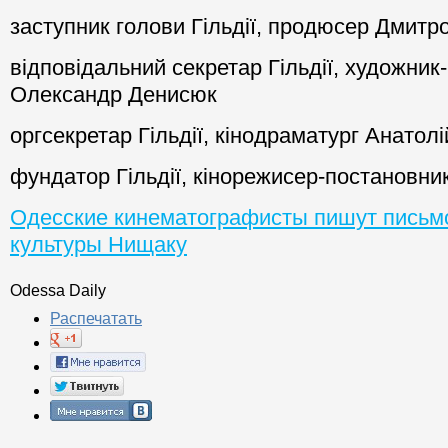
голова Гільдії кінематографістів Одеси, ю
Сівакова
заступник голови Гільдії, продюсер Дмитр
відповідальний секретар Гільдії, художни
Олександр Денисюк
оргсекретар Гільдії, кінодраматург Анатол
фундатор Гільдії, кінорежисер-постановни
Одесские кинематографисты пишут письм
культуры Нищаку
Odessa Daily
Распечатать