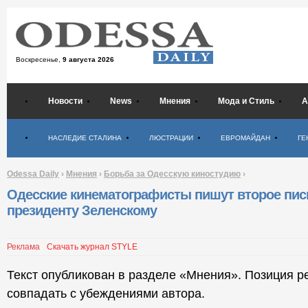
Воскресенье,
9 августа 2026
Новости
News
Мнения
Мода и Стиль
А
Психология
НАСЛЕДИЕ СТАЛИНА
ЛЮСТРАЦИИ
ЕВРОМАЙДАН
ГЕ
Odessa Daily
›
Мнения
›
Борьба за Одесскую киностудию
›
Одесские кинематографисты пишут второе пи
президенту Зеленскому
Реклама
Скачать журнал STYLE
Текст опубликован в разделе «Мнения». Позиция р
совпадать с убеждениями автора.