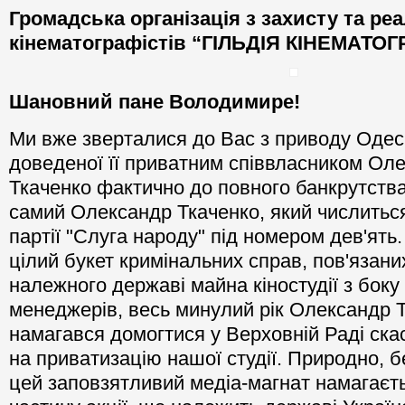
Громадська організація з захисту та реа
кінематографістів “ГІЛЬДІЯ КІНЕМАТО
Шановний
пане Володимире
!
Ми вже зверталися до Вас з приводу Одеськ
доведеної її приватним співвласником Ол
Ткаченко фактично до повного банкрутства.
самий Олександр Ткаченко, який числитьс
партії "Слуга народу" під номером дев'ят
цілий букет кримінальних справ, пов'язан
належного державі майна кіностудії з боку
менеджерів, весь минулий рік Олександр 
намагався домогтися у Верховній Раді ск