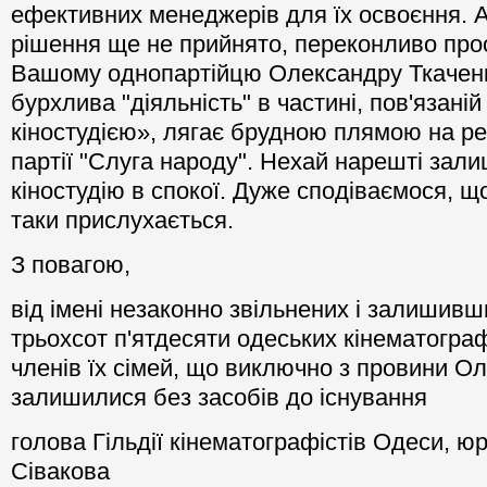
самостійно, без "допомоги" і "участі" Олек
знайти як інвестиції на розвиток кіновиробн
ефективних менеджерів для їх освоєння. А
рішення ще не прийнято, переконливо про
Вашому однопартійцю Олександру Ткаченк
бурхлива "діяльність" в частині, пов'язані
кіностудією», лягає брудною плямою на ре
партії "Слуга народу". Нехай нарешті зал
кіностудію в спокої. Дуже сподіваємося, що
таки прислухається.
З повагою,
від імені незаконно звільнених і залишив
трьохсот п'ятдесяти одеських кінематограф
членів їх сімей, що виключно з провини О
залишилися без засобів до існування