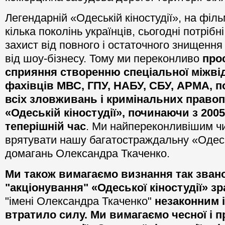
Легендарній «Одеській кіностудії», на філ
кілька поколінь українців, сьогодні потріб
захист від повного і остаточного знищенн
від шоу-бізнесу. Тому ми переконливо
про
сприяння створенню спеціальної міжвід
фахівців МВС, ГПУ, НАБУ, СБУ, АРМА, 
всіх зловживань і кримінальних право
«Одеській кіностудії», починаючи з 2005
теперішній час
. Ми найпереконливішим ч
врятувати нашу багатостраждальну «Одесь
домагань Олександра Ткаченко.
Ми також вимагаємо визнання так зван
"акціонування" «Одеської кіностудії» зр
"імені Олександра Ткаченко"
незаконним і
втрати
ло
силу
. Ми вимагаємо чесної і п