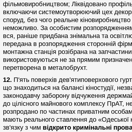
фільмовиробництвом; Ліквідовано профільні
включаючи системоутворюючий цех декора
споруд, без чого реальне кіновиробництво н
неможливо. За особистим розпорядженням
вся, раніше придбана знімальна та освітл
передана в розпорядження сторонній фірм
монтажна станція розібрана на запчастини
використовуються не за прямим призначенн
перетворена в металобрухт.
1
2
.
П'ять поверхів дев'ятиповерхового гурт
що знаходиться на балансі кіностудії, нез
законодавчу заборону відчуження держмай
до цілісного майнового комплексу ПрАТ, н
розпродано по частинах приватним особам,
мають реального ставлення до «Одеської кі
зв'язку з чим
відкрито кримінальн
і
пров