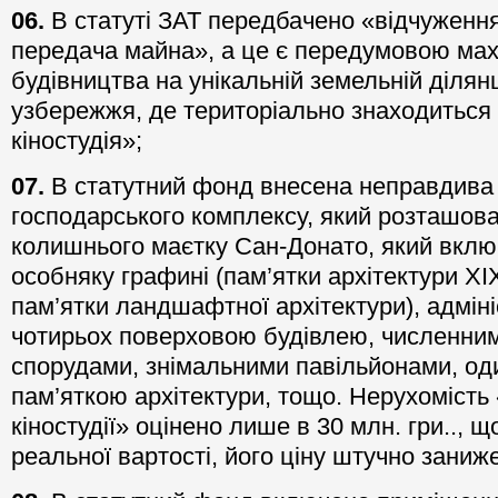
06.
В статуті ЗАТ передбачено «відчуженн
передача майна», а це є передумовою махі
будівництва на унікальній земельній діля
узбережжя, де територіально знаходиться
кіностудія»;
07.
В статутний фонд внесена неправдива о
господарського комплексу, який розташова
колишнього маєтку Сан-Донато, який вклю
особняку графині (пам’ятки архітектури XIX
пам’ятки ландшафтної архітектури), адмін
чотирьох поверховою будівлею, численни
спорудами, знімальними павільйонами, оди
пам’яткою архітектури, тощо. Нерухомість
кіностудії» оцінено лише в 30 млн. гри.., щ
реальної вартості, його ціну штучно заниж