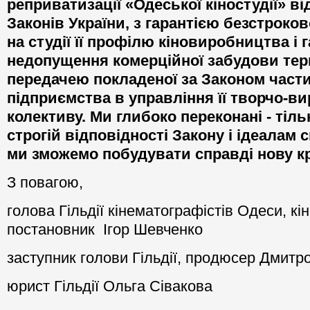
реприватизації «Одеської кіностудії» в
Законів України, з гарантією безстроко
на студії її профілю кіновиробництва і 
недопущення комерційної забудови тери
передачею покладеної за Законом части
підприємства в управління її творчо-в
колективу.
Ми глибоко переконані - тіль
строгій відповідності Закон
у
і ідеалам 
ми зможемо побудувати справді нову к
З повагою,
голова Гільдії кінематографістів Одеси, кі
постановник Ігор Шевченко
заступник голови Гільдії, продюсер Дмитро
юрист Гільдії Ольга Сівакова