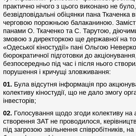
практично нічого з цього виконано не було, 
безвідповідальні обіцянки пана Ткаченка 
черговою порожньою балаканиною. Замість
панами О. Ткаченко та С. Тарутою, діючи
змовою з директоркою ще державної на т
«Одеської кіностудії» пані Ольгою Неверко,
бюрократичної підготовки до акціонування, 
безпосередньо під час і після нього створил
порушення і кричущі зловживання:
01.
Була відсутня інформація про акцюнува
колективу кіностудії, що не дало змогу орг
інвесторів;
02.
Голосування щодо згоди колективу на 
створення ЗАТ не проводилося, керівницт
під загрозою звільнення співробітників, на 