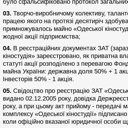
було сфальсифіковано протокол загальних
03.
Творчо-виробничому колективу, талант
працею якого на протязі десятиріч здобув
примножувалось майно «Одеської кіностуді
жодної акції підприємства;
04.
В реєстраційних документах ЗАТ (зара
кіностудія» зареєстровано, як приватна вла
статуті акції розподілено з перевагою Фо
майна України: державна доля 50% + 1 акц
Інвесторів 50% - 1 акція.
05.
Свідоцтво про реєстрацію ЗАТ «Одеськ
видано 02.12.2005 року, довідка Держреєс
року, а при цьому акт прийому - передачі 
комплексу «Одеської кіностудії» підписано 
коли офіційно вказаної юридичної особи щ