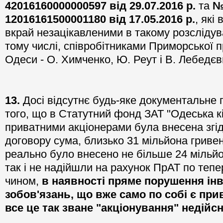
42016160000000597
від 29.07.2016 р.
та
12016161500001180
від 17.05.2016 р.
, які
вкрай незацікавленими в такому розслідув
тому числі, співробітниками Приморської 
Одеси - О. Химченко, Ю. Реут і В. Лебедєв
13.
Досі відсутнє будь-яке документальне
того, що в Статутний фонд ЗАТ "Одеська кі
приватними акціонерами була внесена згі
договору сума, близько 31 мільйона гривен
реально було внесено не більше 24 мільйон
так і не надійшли на рахунок ПрАТ по тепе
чином,
в наявності пряме порушення ін
зобов'язань, що вже само по собі є пр
все це так зване "акціонування" недійс