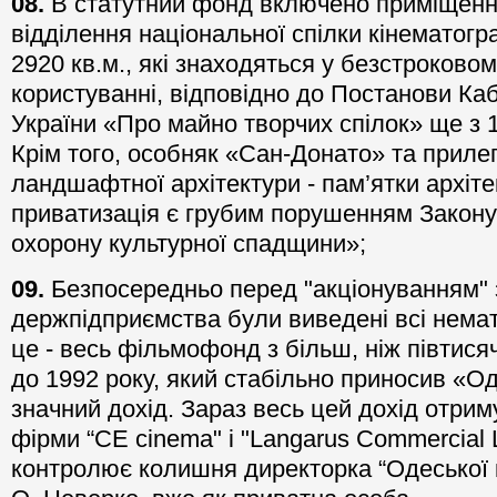
08.
В статутний фонд включено приміщенн
відділення національної спілки кінематогр
2920 кв.м., які знаходяться у безстроково
користуванні, відповідно до Постанови Кабі
України «Про майно творчих спілок» ще з 1
Крім того, особняк «Сан-Донато» та прилег
ландшафтної архітектури - пам’ятки архітект
приватизація є грубим порушенням Закону
охорону культурної спадщини»;
09.
Безпосередньо перед "акціонуванням" 
держпідприємства були виведені всі немат
це - весь фільмофонд з більш, ніж півтисяч
до 1992 року, який стабільно приносив «Оде
значний дохід. Зараз весь цей дохід отри
фірми “СЕ cinema" і "Langarus Commercial L
контролює колишня директорка “Одеської кі