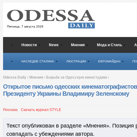
Пятница,
7 августа 2026
Новости
News
Мнения
Мода и Стиль
А
Психология
НАСЛЕДИЕ СТАЛИНА
ЛЮСТРАЦИИ
ЕВРОМАЙДАН
ГЕ
Odessa Daily
›
Мнения
›
Борьба за Одесскую киностудию
›
Открытое письмо одесских кинематографистов
Президенту Украины Владимиру Зеленскому
Реклама
Скачать журнал STYLE
Текст опубликован в разделе «Мнения». Позиция 
совпадать с убеждениями автора.