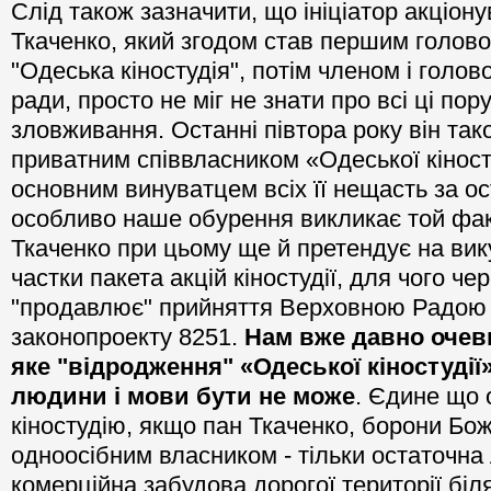
Слід також зазначити, що ініціатор акціо
Ткаченко, який згодом став першим голов
"Одеська кіностудія", потім членом і голов
ради, просто не міг не знати про всі ці пор
зловживання. Останні півтора року він так
приватним співвласником «Одеської кіностуд
основним винуватцем всіх її нещасть за ост
особливо наше обурення викликає той фа
Ткаченко при цьому ще й претендує на ви
частки пакета акцій кіностудії, для чого чер
"продавлює" прийняття Верховною Радою
законопроекту 8251.
Нам вже давно очеви
яке "відродження" «Одеської кіностудії»
людини і мови бути не може
. Єдине що 
кіностудію, якщо пан Ткаченко, борони Боже
одноосібним власником - тільки остаточна л
комерційна забудова дорогої території біл