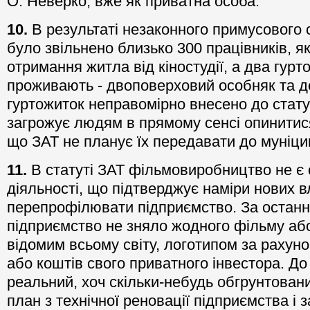
О. Неверко, вже як приватна особа.
10.
В результаті незаконного примусового
було звільнено близько 300 працівників, я
отримання житла від кіностудії, а два гурт
проживають - двоповерховий особняк та д
гуртожиток неправомірно внесено до стат
загрожує людям в прямому сенсі опинитися
що ЗАТ не планує їх передавати до муніци
11.
В статуті ЗАТ фільмовиробництво не 
діяльності, що підтверджує наміри нових в
перепрофілювати підприємство. За останні
підприємство не зняло жодного фільму або 
відомим всьому світу, логотипом за рахуно
або коштів свого приватного інвестора. До 
реальний, хоч скільки-небудь обгрунтован
план з технічної реновації підприємства і 