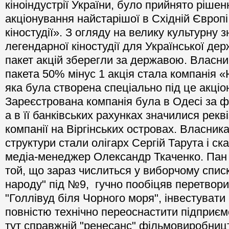
кіноіндустрії України, було прийнято рішен
акціонування найстарішої в Східній Європ
кіностудії». З огляду на велику культурну 
легендарної кіностудії для Української де
пакет акцій зберегли за державою. Власн
пакета 50% мінус 1 акція стала компанія «
яка була створена спеціально під це акціо
Зареєстрована компанія була в Одесі за 
а в її банківських рахунках значилися рек
компанії на Віргінських островах. Власника
структури стали олігарх Сергій Тарута і с
медіа-менеджер Олександр Ткаченко. Пан 
той, що зараз числиться у виборчому списк
народу" під №9, гучно пообіцяв перетвори
"Голлівуд біля Чорного моря", інвестувати
повністю технічно переоснастити підприєм
тут справжній "ренесанс" фільмовиробниц