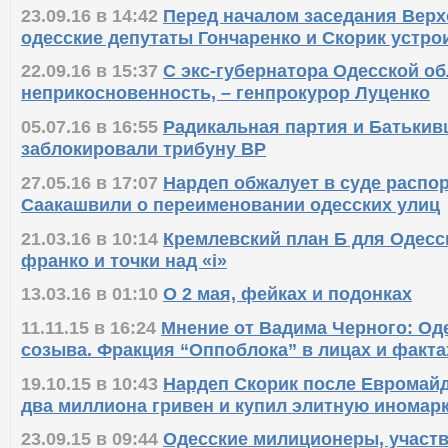
23.09.16 в 14:42
Перед началом заседания Вер
одесские депутаты Гончаренко и Скорик устро
22.09.16 в 15:37
С экс-губернатора Одесской о
неприкосновенность, – генпрокурор Луценко
05.07.16 в 16:55
Радикальная партия и Батьки
заблокировали трибуну ВР
27.05.16 в 17:07
Нардеп обжалует в суде распо
Саакашвили о переименовании одесских улиц
21.03.16 в 10:14
Кремлевский план Б для Одесс
франко и точки над «і»
13.03.16 в 01:10
О 2 мая, фейках и подонках
11.11.15 в 16:24
Мнение от Вадима Черного: Оде
созыва. Фракция “Оппоблока” в лицах и факта
19.10.15 в 10:43
Нардеп Скорик после Евромайд
два миллиона гривен и купил элитную иномар
23.09.15 в 09:44
Одесские милиционеры, участ