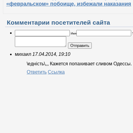
«февральском» побоище, избежали наказания
Комментарии посетителей сайта
Имя
Отправить
михаил
17.04.2014, 19:10
\еднiсть\,,, Кажется попахивает сливом Одессы.
Ответить
Ссылка