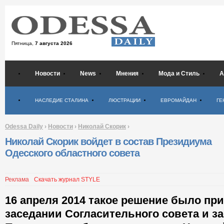
Пятница,
7 августа 2026
Новости
News
Мнения
Мода и Стиль
А
Психология
НАСЛЕДИЕ СТАЛИНА
ЛЮСТРАЦИИ
ЕВРОМАЙДАН
ГЕ
Odessa Daily
›
Новости
›
Николай Скорик
›
Николай Скорик войдет в состав Президиума
Одесского областного совета
Реклама
Скачать журнал STYLE
16 апреля 2014 такое решение было при
заседании Согласительного совета и з