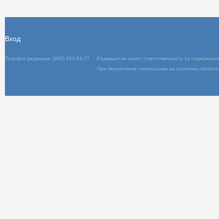
Вход
Телефон редакции: (063) 994-63-77
Редакц
При пер