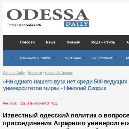
Четверг,
6 августа 2026
Новости
News
Мнения
Мода и Стиль
А
Психология
НАСЛЕДИЕ СТАЛИНА
ЛЮСТРАЦИИ
ЕВРОМАЙДАН
ГЕ
Odessa Daily
›
Новости
›
Николай Скорик
›
«Ни одного нашего вуза нет среди 500 ведущих
университетов мира» - Николай Скорик
Реклама
Скачать журнал STYLE
Известный одесский политик о вопрос
присоединения Аграрного университет