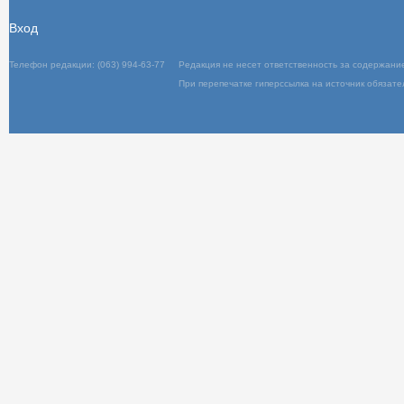
Вход
Телефон редакции: (063) 994-63-77
Редакц
При пер