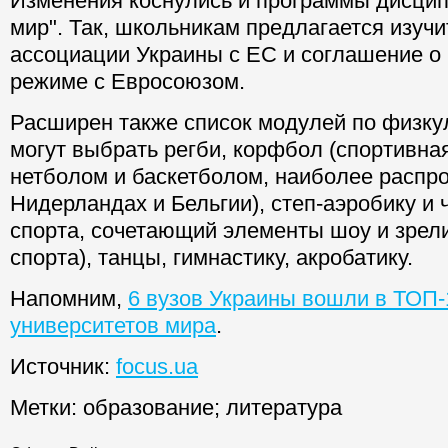
Изменения коснулись и программы дисцип
мир". Так, школьникам предлагается изуч
ассоциации Украины с ЕС и соглашение о
режиме с Евросоюзом.
Расширен также список модулей по физкул
могут выбрать регби, корфбол (спортивная
нетболом и баскетболом, наиболее распр
Нидерландах и Бельгии), степ-аэробику и 
спорта, сочетающий элементы шоу и зре
спорта), танцы, гимнастику, акробатику.
Напомним,
6 вузов Украины вошли в ТОП-
университетов мира
.
Источник:
focus.ua
Метки:
образование
;
литература