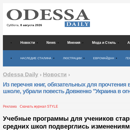
Суббота,
8 августа 2026
Новости
News
Мнения
Мода и Стиль
А
Психология
НАСЛЕДИЕ СТАЛИНА
ЛЮСТРАЦИИ
ЕВРОМАЙДАН
ГЕ
Odessa Daily
›
Новости
›
Из перечня книг, обязательных для прочтения 
школе, убрали повесть Довженко "Украина в ог
Реклама
Скачать журнал STYLE
Учебные программы для учеников стар
средних школ подверглись изменениям