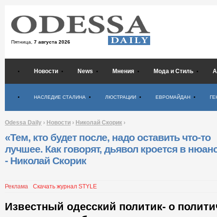
Пятница,
7 августа 2026
Новости
News
Мнения
Мода и Стиль
А
Психология
НАСЛЕДИЕ СТАЛИНА
ЛЮСТРАЦИИ
ЕВРОМАЙДАН
ГЕ
Odessa Daily
›
Новости
›
Николай Скорик
›
«Тем, кто будет после, надо оставить что-то
лучшее. Как говорят, дьявол кроется в нюан
- Николай Скорик
Реклама
Скачать журнал STYLE
Известный одесский политик- о полити