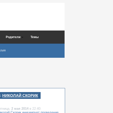
Родители
Темы
СЛИЯ
:
НИКОЛАЙ СКОРИК
ятница,
2 мая 2014
в 22:40:
иколай Скорик инициирует проведение