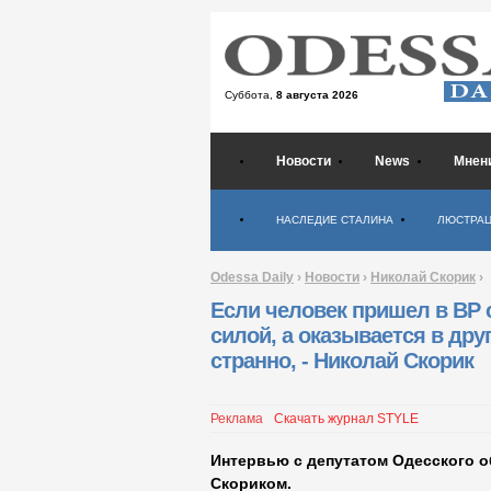
Суббота,
8 августа 2026
Новости
News
Мнен
Психология
НАСЛЕДИЕ СТАЛИНА
ЛЮСТРА
Odessa Daily
›
Новости
›
Николай Скорик
›
Если человек пришел в ВР 
силой, а оказывается в дру
странно, - Николай Скорик
Реклама
Скачать журнал STYLE
Интервью с депутатом Одесского 
Скориком.