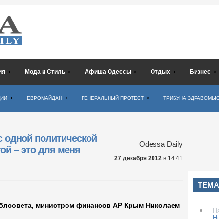
ия
Мода и Стиль
Афиша Одессы
Отдых
Бизнес
ЦИИ
ЕВРОМАЙДАН
ГЕНЕРАЛЬНЫЙ ПРОТЕСТ
ТРИБУНА ЗДРАВОМЫ
с одной политической
Odessa Daily
гой – это для меня
27 декабря 2012
в 14:41
ТЕМА
облсовета, министром финансов АР Крым Николаем
П
Н