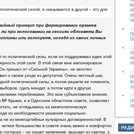
в
о
ре
п
ртийный принцип при формировании органов
Ч
 ли при голосовании на сессиях облсовета Вы
Н
плины или голосуете, исходя их своих личных
П
С
Н
й-то политической силы, если он поддерживал идеи этой
д
о
ерность этой силе. В этой связи мне импонировали
Он пришел от «Сильной Украины», не захотел
П
ил о своем уходе из депутатов. Очень честный шаг,
Н
ж
одной политической силы, а потом решили ее поменять,
л
ыборов, сдать мандат, а потом идти в другую
 мелкими перебежками. Это мое субъективное мнение.
П
Н
в ВР Крыма, и в Одесском областном совете, позволяет
че
отать, не оглядываясь на межполитическую
о
сходя из необходимости решения социально-
 а не из межпартийных кулуарных договоренностей. В
Ч
Н
й четкое большинство в совете очень важно и комфортно
РАД
м
е согласен – он пишет заявление, выходит из партии, у