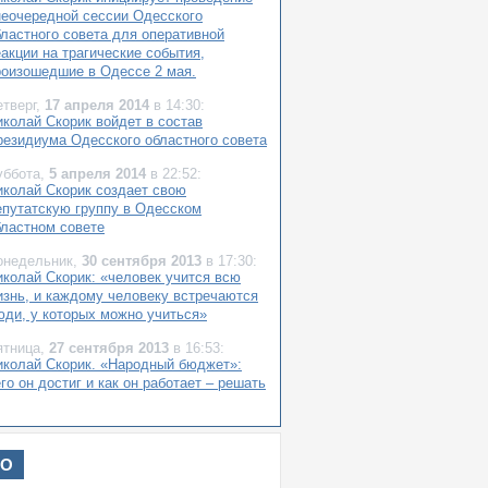
неочередной сессии Одесского
бластного совета для оперативной
акции на трагические события,
роизошедшие в Одессе 2 мая.
етверг,
17 апреля 2014
в 14:30:
иколай Скорик войдет в состав
резидиума Одесского областного совета
уббота,
5 апреля 2014
в 22:52:
иколай Скорик создает свою
епутатскую группу в Одесском
бластном совете
онедельник,
30 сентября 2013
в 17:30:
иколай Скорик: «человек учится всю
изнь, и каждому человеку встречаются
юди, у которых можно учиться»
ятница,
27 сентября 2013
в 16:53:
иколай Скорик. «Народный бюджет»:
го он достиг и как он работает – решать
десситам».
етверг,
26 сентября 2013
в 16:33:
иколай Скорик: «ситуация с бюджетом
ИО
не пока неизвестна».