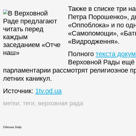
Также в списке три н
Петра Порошенко», д
«Оппоблока» и по од
«Самопомощи», «Бат
«Видродження».
Полного
текста доку
Верховной Рады ещё н
парламентарии рассмотрят религиозное п
летних каникул.
Источник:
1tv.od.ua
метки:
теги
;
верховная рада
Odessa Daily