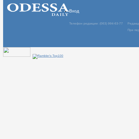
Вход
Телефон редакции: (063) 994-63-77
Редакц
При пер