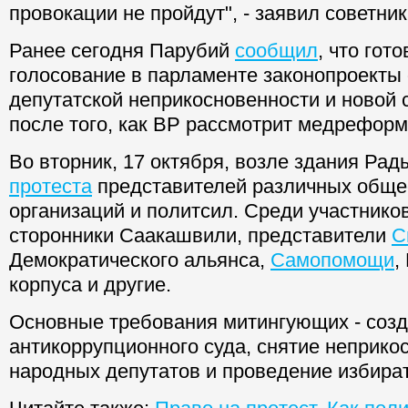
провокации не пройдут", - заявил советни
Ранее сегодня Парубий
сообщил
, что гот
голосование в парламенте законопроекты 
депутатской неприкосновенности и новой
после того, как ВР рассмотрит медреформ
Во вторник, 17 октября, возле здания Ра
протеста
представителей различных обще
организаций и политсил. Среди участников
сторонники Саакашвили, представители
С
Демократического альянса,
Самопомощи
,
корпуса и другие.
Основные требования митингующих - соз
антикоррупционного суда, снятие неприко
народных депутатов и проведение избира