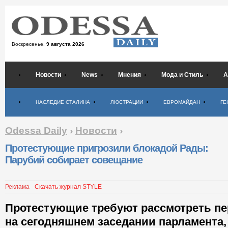
Воскресенье,
9 августа 2026
Новости
News
Мнения
Мода и Стиль
А
Психология
НАСЛЕДИЕ СТАЛИНА
ЛЮСТРАЦИИ
ЕВРОМАЙДАН
ГЕ
Odessa Daily
›
Новости
›
Протестующие пригрозили блокадой Рады:
Парубий собирает совещание
Реклама
Скачать журнал STYLE
Протестующие требуют рассмотреть п
на сегодняшнем заседании парламента, 