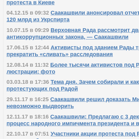
протеста в Киеве
04.12.15 в 09:32
Саакашвили анонсировал отчет
120 млрд из Укрспирта
10.07.15 в 09:29
Верховная Рада рассмотрит д
антикоррупционных закона, — Саакашвили
17.06.15 в 12:44
Активисты под зданием Рады т
прекратить «сливать» расследования
12.08.14 в 11:32
Более тысячи активистов под 
люстрации: фото
03.03.18 в 17:36
Тема дня. Зачем собирали и ка
протестующих под Радой
29.11.17 в 16:25
Саакашвили решил доказать Ми
невозможно выдворить
12.11.17 в 18:16
Саакашвили: Предлагаю с 3 де
процесс народного импичмента президента и 
22.10.17 в 07:51
Участники акции протеста под