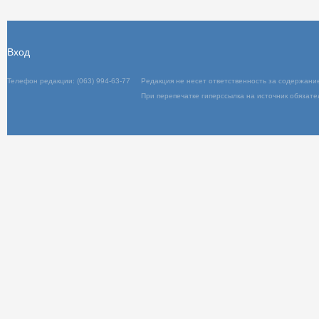
Вход
Телефон редакции: (063) 994-63-77
Редакц
При пер