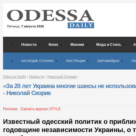
Пятница,
7 августа 2026
Новости
News
Мнения
Мода и Стиль
А
Психология
НАСЛЕДИЕ СТАЛИНА
ЛЮСТРАЦИИ
ЕВРОМАЙДАН
ГЕ
Odessa Daily
›
Новости
›
Николай Скорик
›
«За 20 лет Украина многие шансы не использов
- Николай Скорик
Реклама
Скачать журнал STYLE
Известный одесский политик о прибл
годовщине независимости Украины, о т