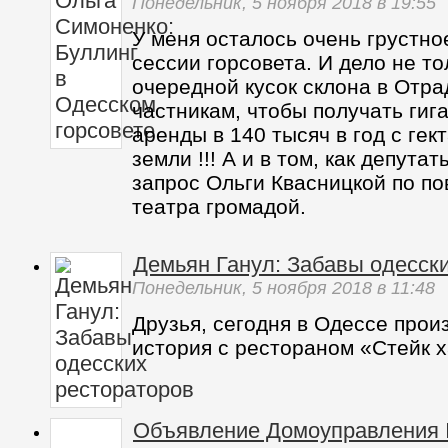
Понедельник,
5 ноября 2018
в 19:55
У меня осталось очень грустн
сессии горсовета. И дело не то
очередной кусок склона в Отра
частникам, чтобы получать гиг
аренды в 140 тысяч в год с гек
земли !!! А и в том, как депут
запрос Ольги Квасницкой по по
театра громадой.
Демьян Ганул: Забавы одесск
Понедельник,
5 ноября 2018
в 11:48
Друзья, сегодня в Одессе про
история с рестораном «Стейк х
Объявление Домоуправления