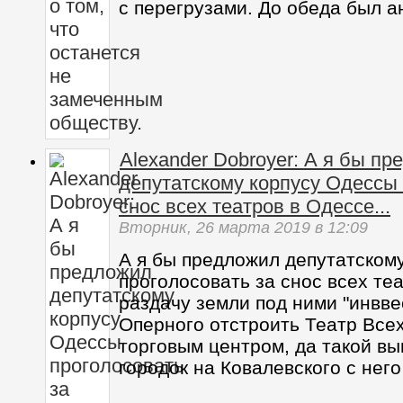
с перегрузами. До обеда был а
Alexander Dobroyer: А я бы п
депутатскому корпусу Одессы 
снос всех театров в Одессе...
Вторник,
26 марта 2019
в 12:09
А я бы предложил депутатском
проголосовать за снос всех те
раздачу земли под ними "инвве
Оперного отстроить Театр Всех
торговым центром, да такой в
городок на Ковалевского с него