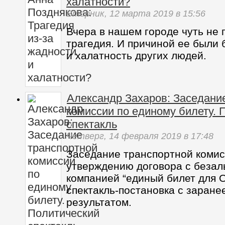
халатности?
Вторник,
12 марта 2019
в 15:56
Вчера в нашем городе чуть не
трагедия. И причиной ее были 
и халатность других людей.
Александр Захаров: Заседани
комиссии по единому билету. 
спектакль
Четверг,
14 февраля 2019
в 17:48
Заседание транспортной комис
утверждению договора с безал
компанией “единый билет для 
спектакль-постановка с заране
результатом.