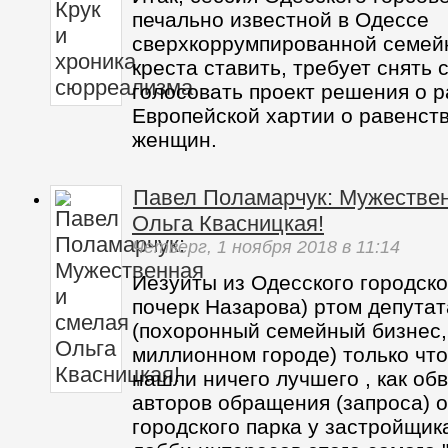
печально известной в Одессе
сверхкоррумпированной семейк
креста ставить, требует снять 
голосовать проект решения о 
Европейской хартии о равенст
женщин.
Павел Поламарчук: Мужествен
Ольга Квасницкая!
Четверг,
1 ноября 2018
в 11:14
Иезуиты из Одесского городско
почерк Назарова) ртом депута
(похоронный семейный бизнес,
миллионном городе) только что
нашли ничего лучшего , как об
авторов обращения (запроса) 
городского парка у застройщика