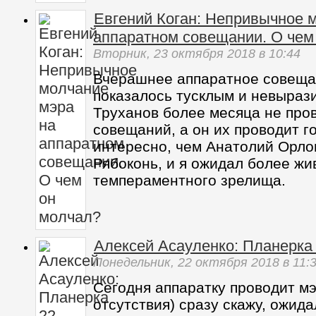
Евгений Коган: Непривычное 
аппаратном совещании. О чем
Вторник,
23 октября 2018
в 10:44
Вчерашнее аппаратное совеща
показалось тусклым и невыраз
Труханов более месяца не про
совещаний, а он их проводит г
интересно, чем Анатолий Орло
Рябоконь, и я ожидал более жи
темпераментного зрелища.
Алексей Асауленко: Планерка 
Понедельник,
22 октября 2018
в 11:
Сегодня аппаратку проводит мэ
отсутствия) сразу скажу, ожида