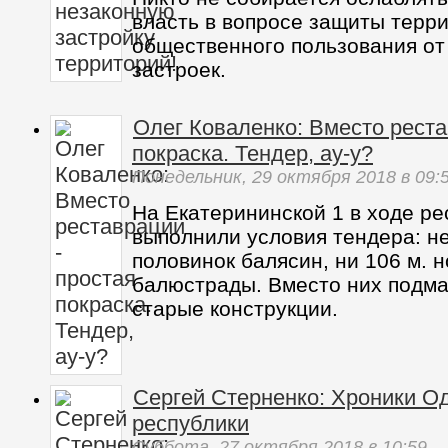
власть в вопросе защиты терр
общественного пользования от
застроек.
Олег Коваленко: Вместо реста
покраска. Тендер, ау-у?
Понедельник,
29 октября 2018
в 09:
На Екатерининской 1 в ходе ре
выполнили условия тендера: не
половинок балясин, ни 106 м. 
балюстрады. Вместо них подма
старые конструкции.
Сергей Стерненко: Хроники О
республики
Суббота,
27 октября 2018
в 10:59