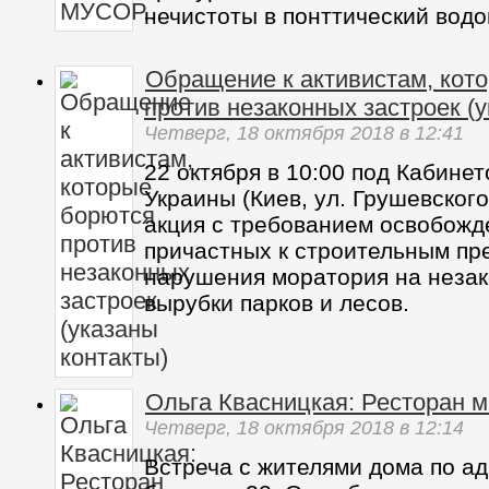
нечистоты в понттический водо
Обращение к активистам, кот
против незаконных застроек (
Четверг,
18 октября 2018
в 12:41
22 октября в 10:00 под Кабине
Украины (Киев, ул. Грушевского
акция с требованием освобожд
причастных к строительным пр
нарушения моратория на незак
вырубки парков и лесов.
Ольга Квасницкая: Ресторан 
Четверг,
18 октября 2018
в 12:14
Встреча с жителями дома по а