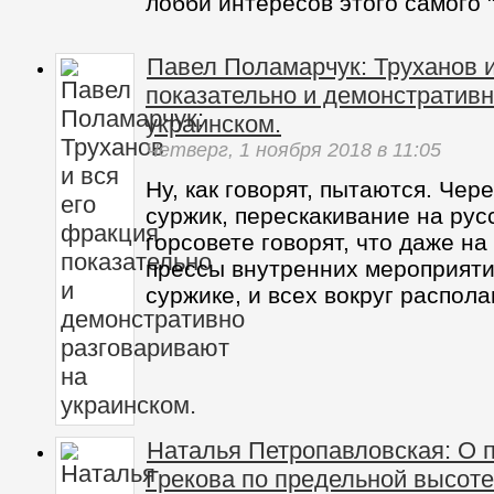
лобби интересов этого самого "С
Павел Поламарчук: Труханов и
показательно и демонстративн
украинском.
Четверг,
1 ноября 2018
в 11:05
Ну, как говорят, пытаются. Чер
суржик, перескакивание на рус
горсовете говорят, что даже на
прессы внутренних мероприяти
суржике, и всех вокруг распола
Наталья Петропавловская: О 
Грекова по предельной высоте