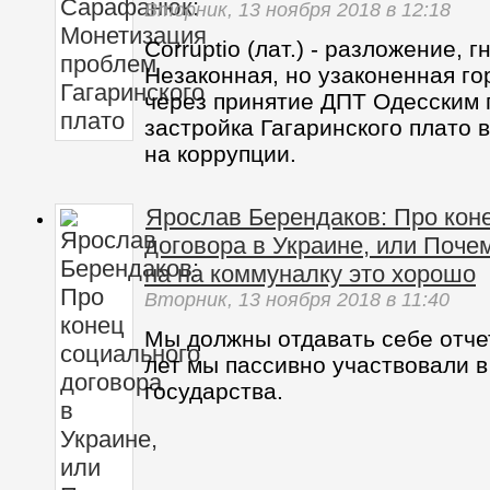
Вторник,
13 ноября 2018
в 12:18
Corruptio (лат.) - разложение, г
Незаконная, но узаконенная го
через принятие ДПТ Одесским 
застройка Гагаринского плато 
на коррупции.
Ярослав Берендаков: Про кон
договора в Украине, или Поч
на на коммуналку это хорошо
Вторник,
13 ноября 2018
в 11:40
Мы должны отдавать себе отчет
лет мы пассивно участвовали 
государства.