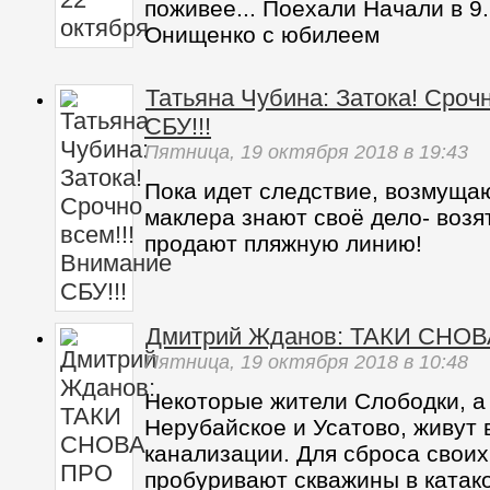
поживее... Поехали Начали в 9
Онищенко с юбилеем
Татьяна Чубина: Затока! Сроч
СБУ!!!
Пятница,
19 октября 2018
в 19:43
Пока идет следствие, возмуща
маклера знают своё дело- возя
продают пляжную линию!
Дмитрий Жданов: ТАКИ СНОВ
Пятница,
19 октября 2018
в 10:48
Некоторые жители Слободки, а 
Нерубайское и Усатово, живут 
канализации. Для сброса своих
пробуривают скважины в катак