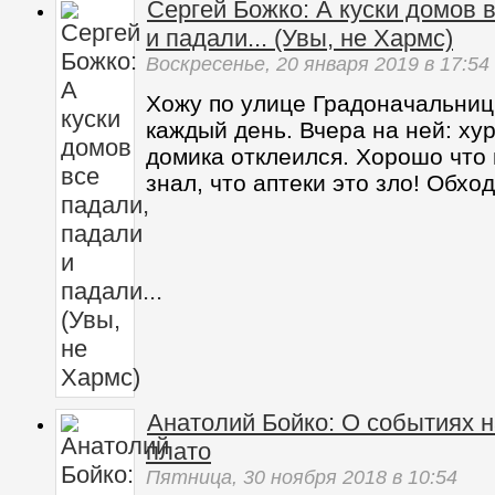
Сергей Божко: А куски домов 
и падали... (Увы, не Хармс)
Воскресенье,
20 января 2019
в 17:54
Хожу по улице Градоначальниц
каждый день. Вчера на ней: ху
домика отклеился. Хорошо что 
знал, что аптеки это зло! Обхо
Анатолий Бойко: О событиях н
плато
Пятница,
30 ноября 2018
в 10:54