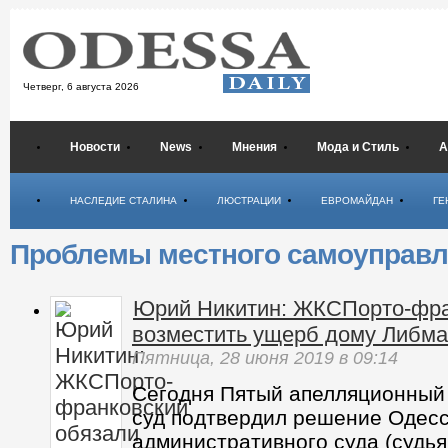
Четверг,
6 августа 2026
Новости
News
Мнения
Мода и Стиль
А
Психология
НАСЛЕДИЕ СТАЛИНА
ЛЮСТРАЦИИ
ЕВРОМАЙДАН
ГЕ
Проблемы местного самоуправл
Юрий Никитин: ЖКСПорто-фра
возместить ущерб дому Либм
Пятница,
28 июня 2019
в 09:14
Сегодня Пятый апелляционный
суд подтвердил решение Одесс
административного суда (судья