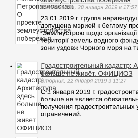
Понедельник,
28 января 2019
в 17:57
23.01 2019 г. группа неравнод
допущена мэрией к беглому пр
"Землеустрою щодо організації
території земель водного фонд
зони уздовж Чорного моря на те
Градостроительный кадастр: А
больше не живёт. ОФИЦИОЗ
Вторник,
22 января 2019
в 11:27
С 1 января 2019 г. градострои
больше не является обязатель
получения градостроительных 
ограничений.