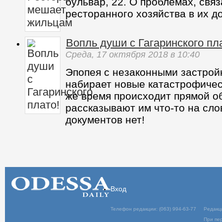
бульвар, 22. О проблемах, свя
ресторанного хозяйства в их д
Вопль души с Гагаринского пл
Среда,
17 октября 2018
в 10:40
Эпопея с незаконными застрой
набирает новые катастрофическ
же время происходит прямой о
рассказывают им что-то на сло
документов нет!
Вход
Телефон редакции: (063) 994-63-77
Редакц
При пер