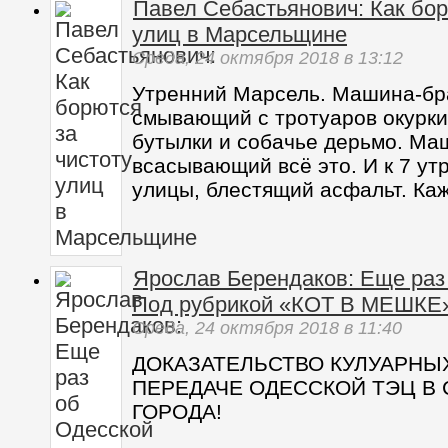
Павел Себастьянович: Как бор
улиц в Марсельщине
Среда,
24 октября 2018
в 13:12
Утренний Марсель. Машина-бр
смывающий с тротуаров окурки,
бутылки и собачье дерьмо. Ма
всасывающий всё это. И к 7 ут
улицы, блестящий асфальт. Ка
Ярослав Берендаков: Еще раз
Под рубрикой «КОТ В МЕШКЕ
Среда,
24 октября 2018
в 11:40
ДОКАЗАТЕЛЬСТВО КУЛУАРНЫ
ПЕРЕДАЧЕ ОДЕССКОЙ ТЭЦ В
ГОРОДА!