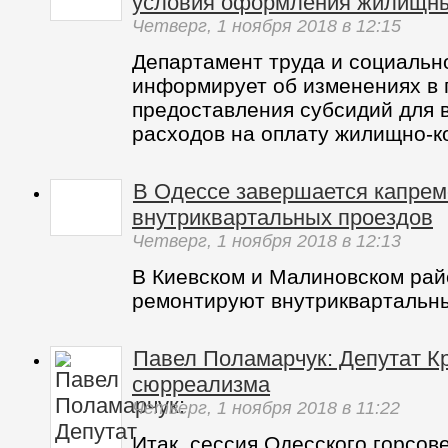
условия оформления жилищны
Четверг,
1 ноября 2018
в 12:15
Департамент труда и социальн
информирует об изменениях в 
предоставления субсидий для
расходов на оплату жилищно-к
В Одессе завершается капрем
внутриквартальных проездов
Четверг,
1 ноября 2018
в 12:13
В Киевском и Малиновском ра
ремонтируют внутриквартальн
Павел Поламарчук: Депутат Кр
сюрреализма
Четверг,
1 ноября 2018
в 11:22
Итак, сессия Одесского горсове