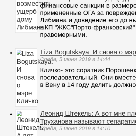
финансовые санкции в размере 
примененные ОГА за поврежде
Либмана и доведение его до н
к КП "ЖКС"Порто-франковский"
правомерными.
Liza Bogutskaya: И снова о мэ
Среда,
5 июня 2019
в 14:44
Кличко- это соратник Порошен
последовательный. Они вместе
в Вену в 14 году делить должно
Леонид Штекель: А вот мне пл
Труханова называют сепарати
Среда,
5 июня 2019
в 14:10