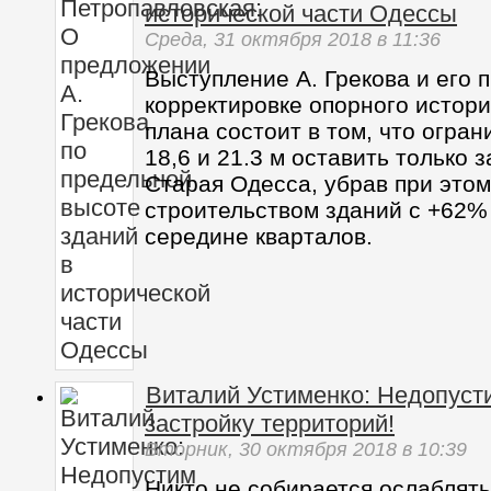
исторической части Одессы
Среда,
31 октября 2018
в 11:36
Выступление А. Грекова и его 
корректировке опорного истори
плана состоит в том, что огра
18,6 и 21.3 м оставить только 
Старая Одесса, убрав при это
строительством зданий с +62
середине кварталов.
Виталий Устименко: Недопуст
застройку территорий!
Вторник,
30 октября 2018
в 10:39
Никто не собирается ослаблят