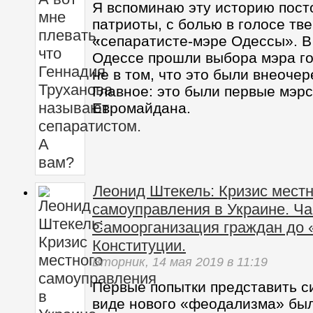
Я вспоминаю эту историю пост
патриоты, с болью в голосе тве
«сепаратисте-мэре Одессы». В 
Одессе прошли выбора мэра го
не в том, что это были внеоче
Главное: это были первые мэр
Евромайдана.
Леонид Штекель: Кризис местн
самоуправления в Украине. Ча
Самоорганизация граждан до 
Конституции.
Вторник,
14 мая 2019
в 11:19
Первые попытки представить с
виде нового «феодализма» бы