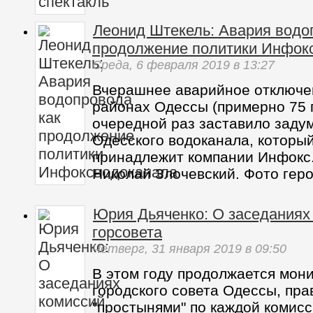
Леонид Штекель: Авария водо
продолжение политики Инфок
Среда,
6 февраля 2019
в 13:27
Вчерашнее аварийное отключен
районах Одессы (примерно 75 
очередной раз заставило задум
Одесского водоканала, которы
принадлежит компании Инфокс.
Николай Злочевский. Фото геро
Юрия Дьяченко: О заседаниях
горсовета
Четверг,
31 января 2019
в 09:50
В этом году продолжается мон
городского совета Одессы, пра
"простынями" по каждой комисс