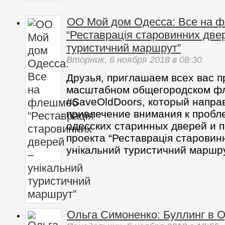
ОО Мой дом Одесса: Все на 
“Реставрація старовинних двер
туристичний маршрут”
Вторник,
6 ноября 2018
в 08:30
Друзья, приглашаем всех вас п
масштабном общегородском ф
#SaveOldDoors, который напра
привлечение внимания к пробл
одесских старинных дверей и 
проекта “Реставрація старовин
унікальний туристичний маршр
Ольга Симоненко: Буллинг в О