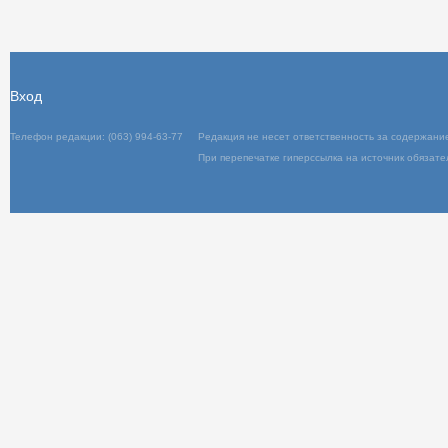
Вход
Телефон редакции: (063) 994-63-77
Редакц
При пер