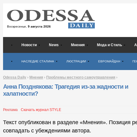
Воскресенье,
9 августа 2026
Новости
News
Мнения
Мода и Стиль
А
Психология
НАСЛЕДИЕ СТАЛИНА
ЛЮСТРАЦИИ
ЕВРОМАЙДАН
ГЕ
Odessa Daily
›
Мнения
›
Проблемы местного самоуправления
›
Анна Позднякова: Трагедия из-за жадности и
халатности?
Реклама
Скачать журнал STYLE
Текст опубликован в разделе «Мнения». Позиция р
совпадать с убеждениями автора.