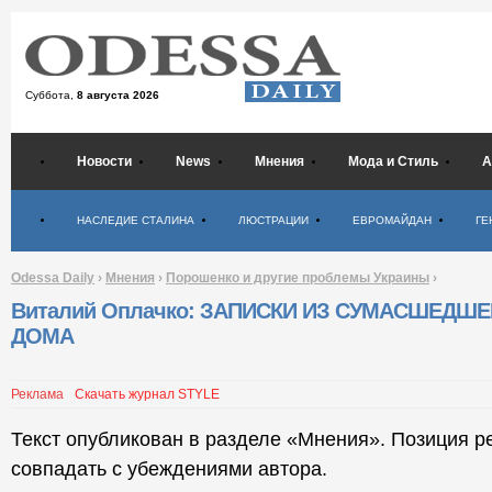
Суббота,
8 августа 2026
Новости
News
Мнения
Мода и Стиль
А
Психология
НАСЛЕДИЕ СТАЛИНА
ЛЮСТРАЦИИ
ЕВРОМАЙДАН
ГЕ
Odessa Daily
›
Мнения
›
Порошенко и другие проблемы Украины
›
Виталий Оплачко: ЗАПИСКИ ИЗ СУМАСШЕДШЕ
ДОМА
Реклама
Скачать журнал STYLE
Текст опубликован в разделе «Мнения». Позиция р
совпадать с убеждениями автора.