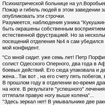
Психиатрической больнице на ул.Воробье
Пожар и гибель людей в этом заведении з
опубликовать эти строчки.
Разумеется, наблюдения узника "Кукушкин
быть окрашены собственным восприятием,
естественной фрустрацией. Но за несколь
посещений отделения №4 я сам убедился в
мой конфидент.
"Со мной сидит. уже семь лет! Петр Порф
солист Одесского Оперного, два года в Аф
боевых действий. Его сюда упаковала и 
жена...Так вот , на его счету пять побегов
В прошлом году в отделении во-время др
на ноге. В результате "успешного" лечения 
оттяпали правую ногу выше колена"...
"Здесь зеркал нет! В умывальнике две рак