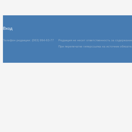
Вход
Телефон редакции: (063) 994-63-77
Редакц
При пер