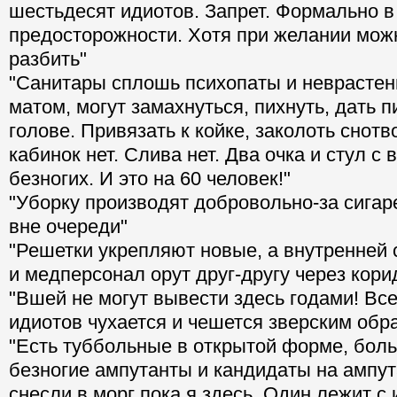
шестьдесят идиотов. Запрет. Формально в
предосторожности. Хотя при желании можн
разбить"
"Санитары сплошь психопаты и неврастен
матом, могут замахнуться, пихнуть, дать п
голове. Привязать к койке, заколоть снот
кабинок нет. Слива нет. Два очка и стул с
безногих. И это на 60 человек!"
"Уборку производят добровольно-за сигаре
вне очереди"
"Решетки укрепляют новые, а внутренней с
и медперсонал орут друг-другу через кори
"Вшей не могут вывести здесь годами! Все
идиотов чухается и чешется зверским обр
"Есть туббольные в открытой форме, бол
безногие ампутанты и кандидаты на ампут
снесли в морг пока я здесь. Один лежит с 