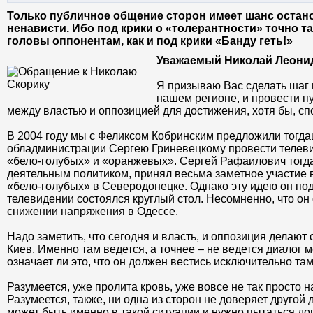
Только публичное общение сторон имеет шанс остан
ненависти. Ибо под крики о «толерантности» точно т
головы оппонентам, как и под крики «Банду геть!»
Уважаемый Николай Леони
Я призываю Вас сделать шаг 
нашем регионе, и провести 
между властью и оппозицией для достижения, хотя бы, сп
В 2004 году мы с Феликсом Кобринским предложили тогд
обладминистрации Сергею Гриневецкому провести телеви
«бело-голубых» и «оранжевых». Сергей Рафаилович тогд
деятельным политиком, принял весьма заметное участие 
«бело-голубых» в Северодонецке. Однако эту идею он по
телевидении состоялся круглый стол. Несомненно, что он
снижении напряжения в Одессе.
Надо заметить, что сегодня и власть, и оппозиция делают
Киев. Именно там ведется, а точнее – не ведется диалог 
означает ли это, что он должен вестись исключительно та
Разумеется, уже пролита кровь, уже вовсе не так просто 
Разумеется, также, ни одна из сторон не доверяет другой 
может быть именно в такой ситуации и нужно пытаться до