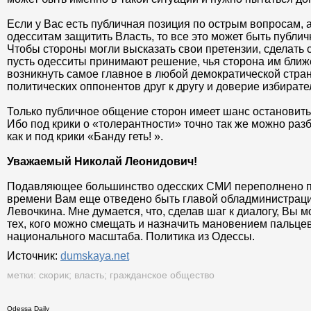
Если у Вас есть публичная позиция по острым вопросам, а
одесситам защитить Власть, то все это может быть публи
Чтобы стороны могли высказать свои претензии, сделать 
пусть одесситы принимают решение, чья сторона им ближ
возникнуть самое главное в любой демократической стра
политических оппонентов друг к другу и доверие избирате
Только публичное общение сторон имеет шанс остановить
Ибо под крики о «толерантности» точно так же можно раз
как и под крики «Банду геть! ».
Уважаемый Николай Леонидович!
Подавляющее большинство одесских СМИ переполнено пр
времени Вам еще отведено быть главой обладминистрации
Левочкина. Мне думается, что, сделав шаг к диалогу, Вы м
тех, кого можно смещать и назначить мановением пальцев
национального масштаба. Политика из Одессы.
Источник:
dumskaya.net
метки:
скорик
;
власть
;
гражданское общество
Odessa Daily