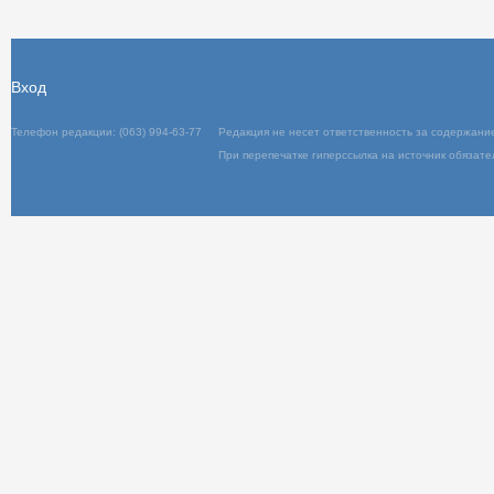
Вход
Телефон редакции: (063) 994-63-77
Редакц
При пер