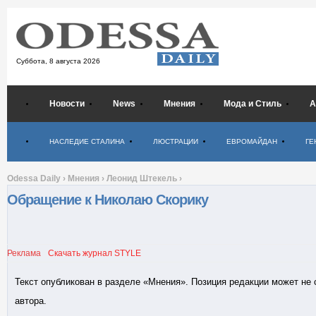
Суббота,
8 августа 2026
Новости
News
Мнения
Мода и Стиль
А
Психология
НАСЛЕДИЕ СТАЛИНА
ЛЮСТРАЦИИ
ЕВРОМАЙДАН
ГЕ
Odessa Daily
›
Мнения
›
Леонид Штекель
›
Обращение к Николаю Скорику
Реклама
Скачать журнал STYLE
Текст опубликован в разделе «Мнения». Позиция редакции может не
автора.