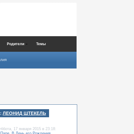
Родители
Темы
СЛИЯ
:
ЛЕОНИД ШТЕКЕЛЬ
уббота,
17 января 2015
в 23:18:
 Папе. В День его Рождения