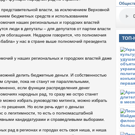
С
Общест
ны представительной власти, за исключением Верховной
В
нием бюджетных средств и использованием
«
номочия наших региональных и городских властей
П
утся люди в депутаты – для депутатов от партии власти
З
для обогащения. Недаром говорится, что полномочия
б
ТОП-
г
«бабла» у нас в стране выше полномочий президента
С
О
омочий у наших региональных и городских властей даже
С
«
О
зможней делить бюджетные деньги. И собственностью
И
ом случае, пока не станут не параллельными,
П
омненно, если функции распределения денег
О
номочиях народных рад, то сразу же остро станет
е можно избрать руководство митинга, можно избрать
Ч
Н
е-то решения. Но если речь идет о деньгах
рос о легитимности, то есть о полномасштабной
П
тивными кандидатурами и справедливыми выборами.
О
н
дных рад в регионах и городах есть своя ниша, и ниша
Ч