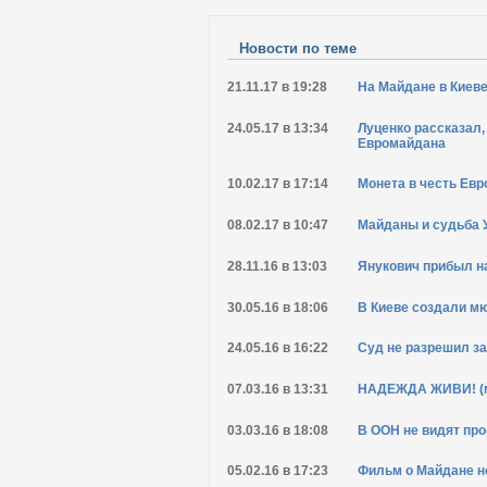
Новости по теме
21.11.17 в 19:28
На Майдане в Киев
24.05.17 в 13:34
Луценко рассказал,
Евромайдана
10.02.17 в 17:14
Монета в честь Ев
08.02.17 в 10:47
Майданы и судьба 
28.11.16 в 13:03
Янукович прибыл на
30.05.16 в 18:06
В Киеве создали м
24.05.16 в 16:22
Суд не разрешил з
07.03.16 в 13:31
НАДЕЖДА ЖИВИ! (мо
03.03.16 в 18:08
В ООН не видят пр
05.02.16 в 17:23
Фильм о Майдане н