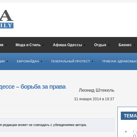
ия
Мода и Стиль
Афиша Одессы
Отдых
Бизнес
ЦИИ
ЕВРОМАЙДАН
ГЕНЕРАЛЬНЫЙ ПРОТЕСТ
ТРИБУНА ЗДРАВОМЫ
ессе – борьба за права
Леонид Штекель
31 января 2014
в 19:37
ТЕМА
ия редакции может не совпадать с убеждениями автора.
С
О