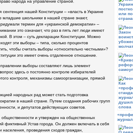
 право народа на управление страной.
В
и
 сентенция нашей Конституции – «власть в Украине
е младшие школьники в нашей стране знают,
В
О
 придумали термин для «украинской демократии» –
имании это означает, что раз в пять лет люди имеют
В
Т
кой. В этом – суть декларации Конституции. Можно
оходят эти выборы – типа, сколько процентов
П
ить, чтобы считать выборы «относительно честными»?
Н
м
ституции это имеет очень отдаленное отношение.
Ч
 правлении выборы составляют лишь элемент
Х
вопрос здесь о постоянно контроле избирателей
Т
этого контроля, механизмы самоорганизации, прямой
Ч
О
п
нкцией народных рад может стать подготовка
«
кратии в нашей стране. Путем создания рабочих групп
П
енности, и депутатов действующих советов.
Х
«профе
У
н общественности и утвержден на общественных
журнал
й фиктивный Устав города. Он должен включать в себя
В
О
 населения, проведения сходов граждан,