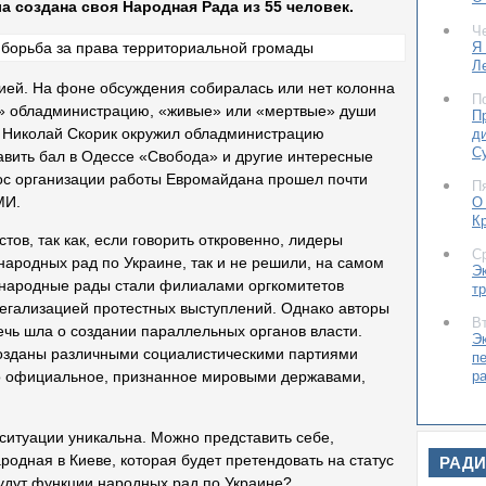
а создана своя Народная Рада из 55 человек.
Ч
Я 
Л
ией. На фоне обсуждения собиралась или нет колонна
П
 обладминистрацию, «живые» или «мертвые» души
П
м Николай Скорик окружил обладминистрацию
д
С
авить бал в Одессе «Свобода» и другие интересные
ос организации работы Евромайдана прошел почти
П
МИ.
О
К
тов, так как, если говорить откровенно, лидеры
С
народных рад по Украине, так и не решили, на самом
Э
х народные рады стали филиалами оргкомитетов
т
легализацией протестных выступлений. Однако авторы
В
ечь шла о создании параллельных органов власти.
Э
 созданы различными социалистическими партиями
п
р
ало официальное, признанное мировыми державами,
В
О
ситуации уникальна. Можно представить себе,
М
родная в Киеве, которая будет претендовать на статус
РАД
Ч
удут функции народных рад по Украине?