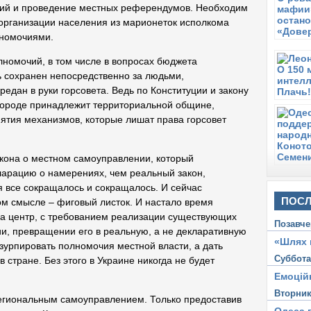
р
ций и проведение местных референдумов. Необходим
рганизации населения из марионеток исполкома
С
Н
лномочиями.
п
номочий, в том числе в вопросах бюджета
В
ь сохранен непосредственно за людьми,
С
редан в руки горсовета. Ведь по Конституции и закону
О
 городе принадлежит территориальной общине,
нятия механизмов, которые лишат права горсовет
кона о местном самоуправлении, который
ларацию о намерениях, чем реальный закон,
 все сокращалось и сокращалось. И сейчас
ПОСЛ
ом смысле – фиговый листок. И настало время
на центр, с требованием реализации существующих
Позавче
и, превращении его в реальную, а не декларативную
«Шлях 
узурпировать полномочия местной власти, а дать
Суббот
 стране. Без этого в Украине никогда не будет
Емоцій
Вторни
региональным самоуправлением. Только предоставив