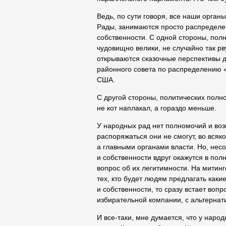
Ведь, по сути говоря, все наши орга
Рады, занимаются просто распределе
собственности. С одной стороны, пол
чудовищно велики, не случайно так рв
открываются сказочные перспективы 
районного совета по распределению 
США.
С другой стороны, политических полн
не кот наплакал, а гораздо меньше.
У народных рад нет полномочий и во
распоряжаться они не смогут, во всяк
а главными органами власти. Но, нес
и собственности вдруг окажутся в пол
вопрос об их легитимности. На митинг
тех, кто будет людям предлагать каки
и собственности, то сразу встает воп
избирательной компании, с альтерна
И все-таки, мне думается, что у наро