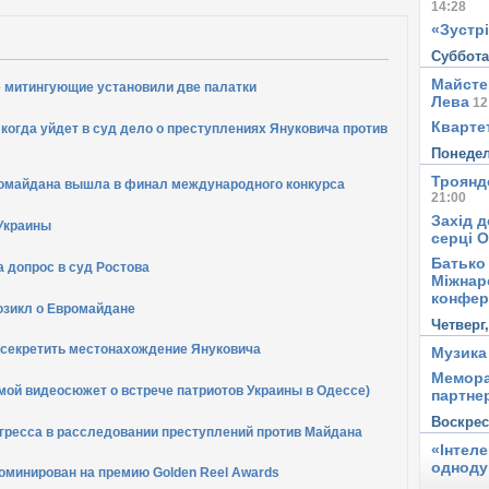
14:28
«Зустрі
Суббот
Майсте
е митингующие установили две палатки
Лева
12
Квартет
 когда уйдет в суд дело о преступлениях Януковича против
Понеде
Троянд
ромайдана вышла в финал международного конкурса
21:00
Захід д
Украины
серці 
Батько 
 допрос в суд Ростова
Міжнар
конфер
юзикл о Евромайдане
Четверг
асекретить местонахождение Януковича
Музика
Мемора
й видеосюжет о встрече патриотов Украины в Одессе)
партне
Воскре
огресса в расследовании преступлений против Майдана
«Інтел
одноду
оминирован на премию Golden Reel Awards