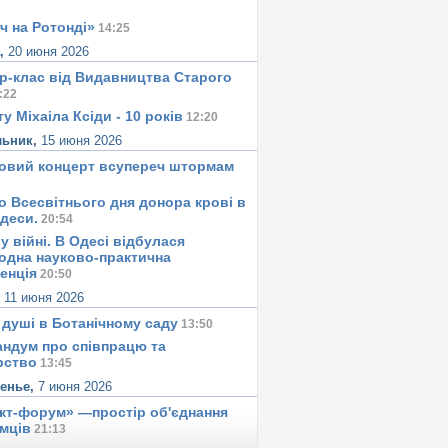
ч на Ротонді»
14:25
а,
20 июня 2026
р-клас від Видавництва Старого
:22
у Міхаіла Ксіди - 10 років
12:20
льник,
15 июня 2026
овий концерт всупереч штормам
о Всесвітнього дня донора крові в
Одеси.
20:54
у вiйнi. В Одесi вiдбулася
одна науково-практична
енція
20:50
,
11 июня 2026
 душi в Ботанiчному саду
13:50
ндум про співпрацю та
рство
13:45
сенье,
7 июня 2026
ект-форум» —простір об'єднання
мців
21:13