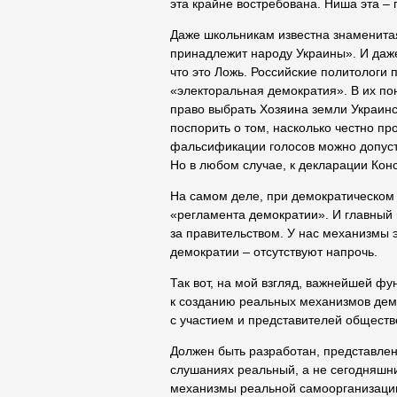
эта крайне востребована. Ниша эта –
Даже школьникам известна знаменитая
принадлежит народу Украины». И даж
что это Ложь. Российские политологи
«электоральная демократия». В их пон
право выбрать Хозяина земли Украинс
поспорить о том, насколько честно пр
фальсификации голосов можно допуст
Но в любом случае, к декларации Кон
На самом деле, при демократическом
«регламента демократии». И главный 
за правительством. У нас механизмы 
демократии – отсутствуют напрочь.
Так вот, на мой взгляд, важнейшей фу
к созданию реальных механизмов демо
с участием и представителей обществ
Должен быть разработан, представле
слушаниях реальный, а не сегодняшни
механизмы реальной самоорганизации