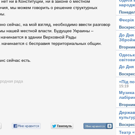
Одеса в
 нет ни в Конституции, ни в законе о местном
народж
чия, мы можем говорить о решение структурных
Понеде
ны.
Феєрія
но сейчас, на мой взгляд, необходимо ввести разговор
Воскре
емы нашей местной власти. Будущее Украины –
До Дня
е начинается в здании Верховной Рады
Збройн
а начинается с бесправия территориальных общин.
Вторни
Одеськ
світови
нс сейчас есть.
До Дня 
Воскре
«Під п
родная рада
15:19
Музика
лабірин
Вторни
Держав
культу
Воскре
Театр 