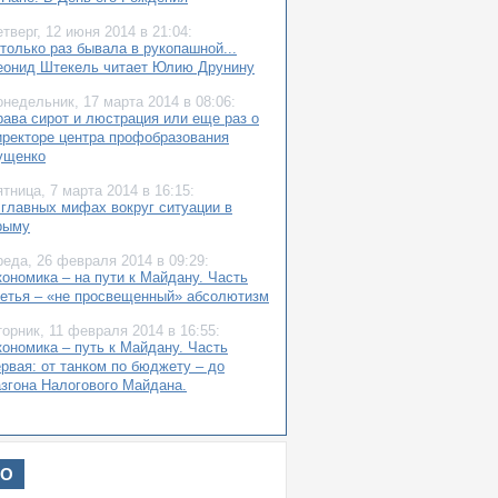
етверг,
12 июня 2014
в 21:04:
только раз бывала в рукопашной...
еонид Штекель читает Юлию Друнину
онедельник,
17 марта 2014
в 08:06:
рава сирот и люстрация или еще раз о
иректоре центра профобразования
ущенко
ятница,
7 марта 2014
в 16:15:
 главных мифах вокруг ситуации в
рыму
реда,
26 февраля 2014
в 09:29:
кономика – на пути к Майдану. Часть
ретья – «не просвещенный» абсолютизм
торник,
11 февраля 2014
в 16:55:
кономика – путь к Майдану. Часть
ервая: от танком по бюджету – до
азгона Налогового Майдана.
оскресенье,
9 февраля 2014
в 22:47:
твет Валентину Филиппову «Ху из
айдан»
ИО
етверг,
6 февраля 2014
в 14:33: