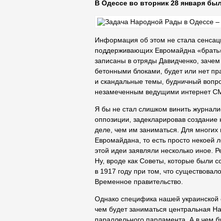
В Одессе во вторник 28 января был
Информация об этом не стала сенсац
поддерживающих Евромайдна «брать»
записаны в отряды Давидченко, заче
бетонными блоками, будет или нет пр
и скандальные темы, будничный вопр
незамеченным ведущими интернет С
Я бы не стал слишком винить журналис
оппозиции, задекларировав создание 
деле, чем им заниматься. Для многи
Евромайдана, то есть просто некоей 
этой идеи заявляли несколько иное. Р
Ну, вроде как Советы, которые были
в 1917 году при том, что существов
Временное правительство.
Однако специфика нашей украинской 
чем будет заниматься центральная На
параллельного парламента. А в чем б