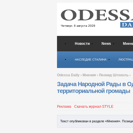
Четверг,
6 августа 2026
Новости
News
Мнен
Психология
НАСЛЕДИЕ СТАЛИНА
ЛЮСТРА
Odessa Daily
›
Мнения
›
Леонид Штекель
›
Задача Народной Рады в Од
территориальной громады
Реклама
Скачать журнал STYLE
Текст опубликован в разделе «Мнения». Позиц