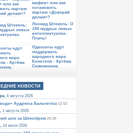
аспущен!
мафии» или как
остановить
реда,
27 ноября 2013
в 16:47:
партию «Доверяй
есколько ответов противникам
делам»?
одписания договора Ассоциации с ЕС
Леонид Штекель: О
150 мудрых левых
торник,
26 ноября 2013
в 07:41:
интеллектуалах.
удебный и милицейский фашизм в
Плачь!
дессе
Одесситы едут
поддержать
народного мэра
Конотопа - Артёма
Семенихина.
ЕДНИЕ НОВОСТИ
ра,
4 августа 2026
води» Аудрюса Бальчетiса
12:52
а,
1 августа 2026
ний шок за Шекспіром
20:39
к,
14 июля 2026