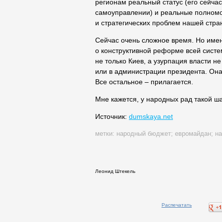
регионам реальный статус (его сейчас
самоуправлении) и реальные полномо
и стратегических проблем нашей стра
Сейчас очень сложное время. Но имен
о конструктивной реформе всей сист
не только Киев, а узурпация власти н
или в администрации президента. Он
Все остальное – прилагается.
Мне кажется, у народных рад такой ша
Источник:
dumskaya.net
метки:
народный бюджет
;
евромайдан
;
на
Леонид Штекель
Распечатать