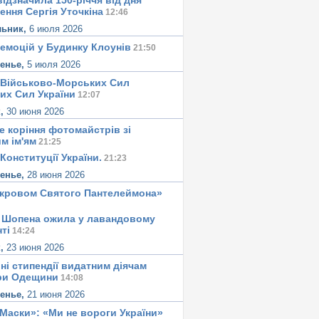
ідзначила 150-річчя від дня
ення Сергія Уточкіна
12:46
льник,
6 июля 2026
 емоцій у Будинку Клоунів
21:50
сенье,
5 июля 2026
 Військово-Морських Сил
их Сил України
12:07
к,
30 июня 2026
е корiння фотомайстрiв зі
м iм'ям
21:25
Конституцiї України.
21:23
сенье,
28 июня 2026
окровом Святого Пантелеймона»
 Шопена ожила у лавандовому
тi
14:24
к,
23 июня 2026
ні стипендії видатним діячам
ри Одещини
14:08
сенье,
21 июня 2026
«Маски»: «Ми не вороги України»