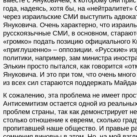
вместе с Януковичем, к которому они прис
года, надеясь, хотя бы, на «нейтралитет»
через израильские СМИ выступить адвок
Януковича. Очень характерно, что израил
русскоязычные СМИ, в основном, стараю
«громко» подать позицию официального К
«приглушенно» – оппозиции. «Русские» и
политики, например, зам министра иностр
Элькин просто пытался, как говорится «от
Януковича. И это при том, что очень много
из всех сил стараются поддержать Майдан
К сожалению, эта проблема не имеет прос
Антисемитизм остается одной из реальны
проблем страны, так как демонстрирует не
столько отношение к евреям, сколько град
пропитавшей наше общество. И правые р
сомнения виновны в этом. Но, на мой взгл