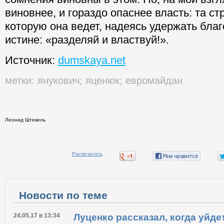
виновнее, и гораздо опаснее власть: та ст
которую она ведет, надеясь удержать бла
истине: «разделяй и властвуй!».
Источник:
dumskaya.net
метки:
янукович
;
яценюк
;
евромайдан
Леонид Штекель
Распечатать
Новости по теме
24.05.17 в 13:34
Луценко рассказал, когда уйдет