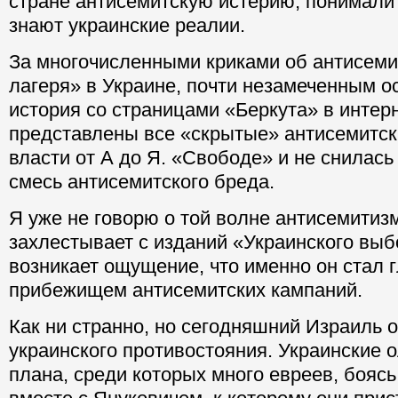
стране антисемитскую истерию, понимали т
знают украинские реалии.
За многочисленными криками об антисеми
лагеря» в Украине, почти незамеченным о
история со страницами «Беркута» в интерн
представлены все «скрытые» антисемитск
власти от А до Я. «Свободе» и не снилась
смесь антисемитского бреда.
Я уже не говорю о той волне антисемитизм
захлестывает с изданий «Украинского вы
возникает ощущение, что именно он стал 
прибежищем антисемитских кампаний.
Как ни странно, но сегодняшний Израиль о
украинского противостояния. Украинские о
плана, среди которых много евреев, боясь