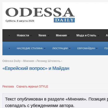
Суббота,
8 августа 2026
Новости
News
Мнения
Мода и Стиль
А
Психология
НАСЛЕДИЕ СТАЛИНА
ЛЮСТРАЦИИ
ЕВРОМАЙДАН
ГЕ
Odessa Daily
›
Мнения
›
Леонид Штекель
›
«Еврейский вопрос» и Майдан
Реклама
Скачать журнал STYLE
Текст опубликован в разделе «Мнения». Позиция 
совпадать с убеждениями автора.