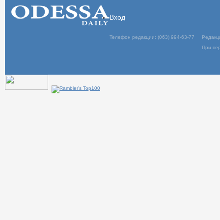
Вход
Телефон редакции: (063) 994-63-77
Редакц
При пер