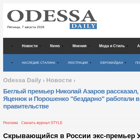
Пятница,
7 августа 2026
Новости
News
Мнения
Мода и Стиль
А
Психология
НАСЛЕДИЕ СТАЛИНА
ЛЮСТРАЦИИ
ЕВРОМАЙДАН
ГЕ
Odessa Daily
›
Новости
›
Беглый премьер Николай Азаров рассказал, 
Яценюк и Порошенко "бездарно" работали в
правительстве
Реклама
Скачать журнал STYLE
Скрывающийся в России экс-премьер 