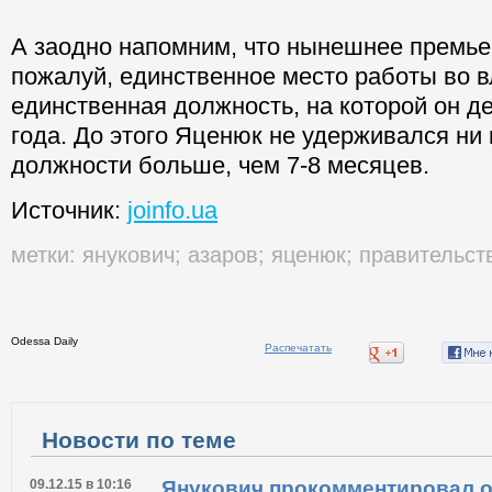
А заодно напомним, что нынешнее премье
пожалуй, единственное место работы во в
единственная должность, на которой он 
года. До этого Яценюк не удерживался ни
должности больше, чем 7-8 месяцев.
Источник:
joinfo.ua
метки:
янукович
;
азаров
;
яценюк
;
правительст
Odessa Daily
Распечатать