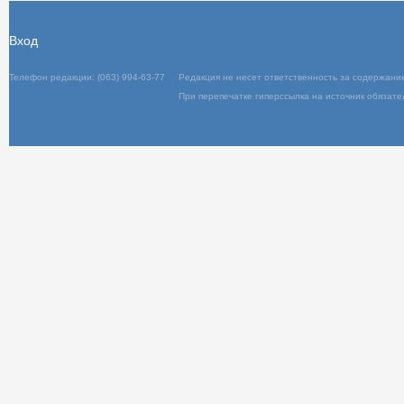
Вход
Телефон редакции: (063) 994-63-77
Редакц
При пер