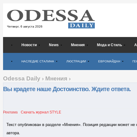
Четверг,
6 августа 2026
Новости
News
Мнения
Мода и Стиль
А
Психология
НАСЛЕДИЕ СТАЛИНА
ЛЮСТРАЦИИ
ЕВРОМАЙДАН
ГЕ
Odessa Daily
›
Мнения
›
Вы крадете наше Достоинство. Ждите ответа.
Реклама
Скачать журнал STYLE
Текст опубликован в разделе «Мнения». Позиция редакции может не
автора.