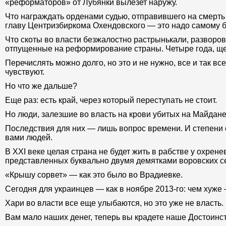
«реформаторов» от Лубянки вылезет наружу.
Что награждать орденами судью, отправившего на смерть 
главу Центризбиркома Охендовского — это надо самому 
Что скоты во власти безжалостно растрынькали, разворов
отпущенные на реформирование страны. Четыре года, щ
Перечислять можно долго, но это и не нужно, все и так вс
чувствуют.
Но что же дальше?
Еще раз: есть край, через который переступать не стоит.
Но люди, залезшие во власть на крови убитых на Майдане,
Последствия для них — лишь вопрос времени. И степени
вами людей.
В ХХI веке целая страна не будет жить в рабстве у охрене
представленных буквально двумя демятками воровских с
«Крышу сорвет» — как это было во Врадиевке.
Сегодня для украинцев — как в ноябре 2013-го: чем хуже
Хари во власти все еще улыбаются, но это уже не власть.
Вам мало наших денег, теперь вы крадете наше Достоинст