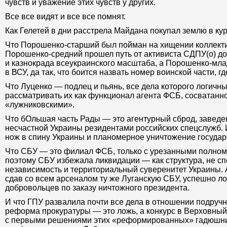
чувств и уважение этих чувств у других.
Все все видят и все все помнят.
Как Гелетей в дни расстрела Майдана покупал землю в ку
Что Порошенко-старший был пойман на хищении коллекти
Порошенко-средний прошел путь от активиста СДПУ(о) д
и казнокрада всеукраинского масштаба, а Порошенко-мл
в ВСУ, да так, что боится назвать номер воинской части, г
Что Луценко — подлец и пьянь, все дела которого логичны
рассматривать их как функционал агента ФСБ, сосватанн
«лужниковскими».
Что бОльшая часть Рады — это агентурный сброд, завед
несчастной Украины резидентами российских спецслужб. 
нож в спину Украины и планомерное уничтожение государ
Что СБУ — это филиал ФСБ, только с урезанными полно
поэтому СБУ избежала ликвидации — как структура, не с
независимость и территориальный суверенитет Украины. 
сдав со всем арсеналом ту же Луганскую СБУ, успешно ло
добровольцев по заказу ничтожного президента.
И что ГПУ развалила почти все дела в отношении подручн
реформа прокуратуры — это ложь, а конкурс в Верховный
с первыми решениями этих «реформированных» гадюшни