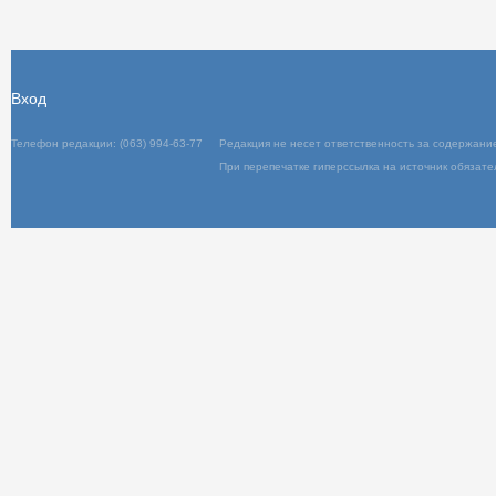
Вход
Телефон редакции: (063) 994-63-77
Редакц
При пер