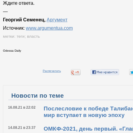
Ждите ответа.
—
Георгий Семенец,
Аргумент
Источник:
www.argumentua.com
метки:
теги
;
власть
Odessa Daily
Распечатать
Новости по теме
16.08.21 в 22:02
Послесловие к победе Талибан
мир вступает в новую эпоху
14.08.21 в 23:37
ОМКФ-2021, день первый. «Глав