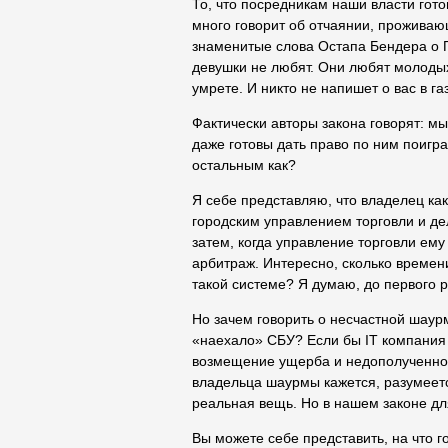
То, что посредникам наши власти го
много говорит об отчаянии, проживаю
знаменитые слова Остапа Бендера о Па
девушки не любят. Они любят молодых
умрете. И никто не напишет о вас в га
Фактически авторы закона говорят: мы
даже готовы дать право по ним поигра
остальным как?
Я себе представляю, что владелец ка
городским управлением торговли и де
затем, когда управление торговли ему
арбитраж. Интересно, сколько време
такой системе? Я думаю, до первого 
Но зачем говорить о несчастной шаурм
«наехало» СБУ? Если бы IT компания
возмещение ущерба и недополученной
владельца шаурмы кажется, разумеется
реальная вещь. Но в нашем законе дл
Вы можете себе представить, на что 