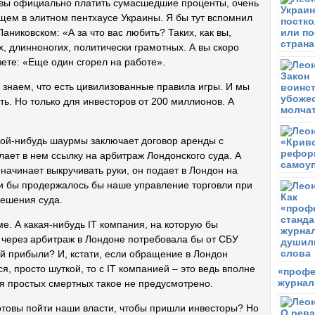
товы официально платить сумасшедшие проценты, очень
В
щем в элитном пентхаусе Украины. Я бы тут вспомнил
В
никовском: «А за что вас любить? Таких, как вы,
С
, длинноногих, политически грамотных. А вы скоро
З
зете: «Еще один сгорел на работе».
С
Ю
 знаем, что есть цивилизованные правила игры. И мы
д
ть. Но только для инвесторов от 200 миллионов. А
С
Ю
кой-нибудь шаурмы заключает договор аренды с
ок
лает в нем ссылку на арбитраж Лондонского суда. А
Ч
 начинает выкручивать руки, он подает в Лондон на
В
ни бы продержалось бы наше управление торговли при
г
к
решения суда.
Ч
е. А какая-нибудь IT компания, на которую бы
М
 через арбитраж в Лондоне потребовала бы от СБУ
«
 прибыли? И, кстати, если обращение в Лондон
н
с
, просто шуткой, то с IT компанией – это ведь вполне
«профе
п
журнал
я простых смертных такое не предусмотрено.
С
готовы пойти наши власти, чтобы пришли инвесторы? Но
О