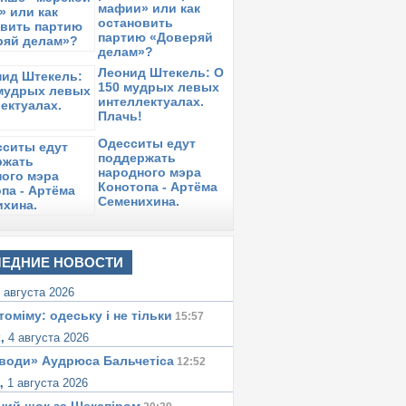
мафии» или как
де работающие судебные терминалы?
остановить
партию «Доверяй
реда,
3 октября 2018
в 09:33:
десский активист Александр Гумиров об
делам»?
кстрадиции в Россию
Леонид Штекель: О
150 мудрых левых
оскресенье,
30 сентября 2018
в 11:57:
интеллектуалах.
есколько слов о львовском трагифарсе
Плачь!
онедельник,
24 сентября 2018
в 11:21:
Одесситы едут
 ситуации вокруг Национальной полиции
поддержать
 Одесской области
народного мэра
Конотопа - Артёма
Семенихина.
ЕДНИЕ НОВОСТИ
 августа 2026
томіму: одеську i не тiльки
15:57
к,
4 августа 2026
води» Аудрюса Бальчетiса
12:52
а,
1 августа 2026