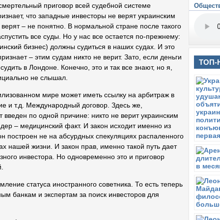
к
и смертельный приговор всей судебной системе
Общест
знает, что западные инвесторы не верят украинским
П
верят – не понятно. В нормальной стране после такого
Ч
ж
аспустить все суды. Но у нас все остается по-прежнему:
инский бизнес) должны судиться в наших судах. И это
П
ризнает – этим судам никто не верит. Зато, если деньги
Ли
ТОП-
«
судить в Лондоне. Конечно, это и так все знают, но я,
фициально не слышал.
П
М
вилизованном мире может иметь ссылку на арбитраж в
Пя
е и т.д. Международный договор. Здесь же,
П
т введен по одной причине: никто не верит украинским
Эт
ндер – медицинский факт. И закон исходит именно из
а
Н
: он построен не на абсурдных спекуляциях распаленного
ах нашей жизни. И закон прав, именно такой путь дает
В
зного инвестора. Но одновременно это и приговор
Ю
.
В
В
ление статуса иностранного советника. То есть теперь
с
ым банкам и экспертам за поиск инвесторов для
В
Эр