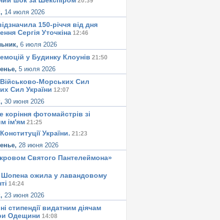
ний шок за Шекспіром
20:39
к,
14 июля 2026
ідзначила 150-річчя від дня
ення Сергія Уточкіна
12:46
льник,
6 июля 2026
 емоцій у Будинку Клоунів
21:50
сенье,
5 июля 2026
 Військово-Морських Сил
их Сил України
12:07
к,
30 июня 2026
е корiння фотомайстрiв зі
м iм'ям
21:25
Конституцiї України.
21:23
сенье,
28 июня 2026
окровом Святого Пантелеймона»
 Шопена ожила у лавандовому
тi
14:24
к,
23 июня 2026
ні стипендії видатним діячам
ри Одещини
14:08