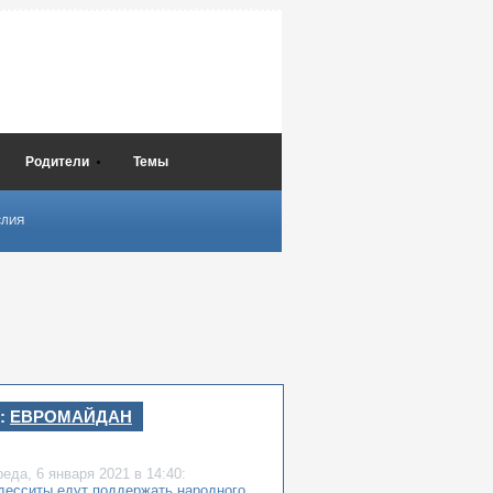
Родители
Темы
СЛИЯ
:
ЕВРОМАЙДАН
реда,
6 января 2021
в 14:40:
десситы едут поддержать народного