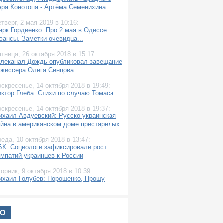
эра Конотопа - Артёма Семенихина.
етверг,
2 мая 2019
в 10:16:
арк Гордиенко: Про 2 мая в Одессе.
юансы. Заметки очевидца...
ятница,
26 октября 2018
в 15:17:
елеканал Дождь опубликовал завещание
ежиссера Олега Сенцова
оскресенье,
14 октября 2018
в 19:49:
иктор Глеба: Стихи по случаю Томаса
оскресенье,
14 октября 2018
в 19:37:
ихаил Авдуевский: Русско-украинская
ойна в американском доме престарелых
реда,
10 октября 2018
в 13:47:
БК: Социологи зафиксировали рост
импатий украинцев к России
торник,
9 октября 2018
в 10:39:
ихаил Голубев: Порошенко, Прошу
читаться!
торник,
9 октября 2018
в 10:24:
Автомайдан» к предпринимателям
ИО
дессы: Давайте брать налоговую на