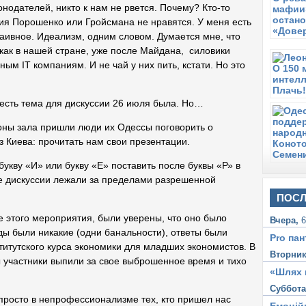
Г
онодателей, никто к нам не рвется. Почему? Кто-то
мия Порошенко или Гройсмана не нравятся. У меня есть
С
аивное. Идеализм, одним словом. Думается мне, что
О
э
 как в нашей стране, уже после Майдана, силовики
пным IT компаниям. И не чай у них пить, кстати. Но это
В
Н
П
есть тема для дискуссии 26 июля была. Но…
О
в
оны зала пришли люди их Одессы поговорить о
из Киева: прочитать нам свои презентации.
укву «И» или букву «Е» поставить после буквы «Р» в
 дискуссии лежали за пределами разрешенной
ПОСЛ
е этого мероприятия, были уверены, что оно было
Вчера,
6
ды были никакие (одни банальности), ответы были
Pro пан
титутского курса экономики для младших экономистов. В
Вторни
 участники выпили за свое выброшенное время и тихо
«Шлях 
Суббот
 просто в непрофессионализме тех, кто пришел нас