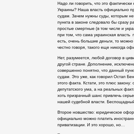
Надо ли говорить, что это фактическ
Украины? Наша власть официально при
судам. Зачем нужны суды, которым не 
пункта в законе следовало бы сразу р
простые смертные (в том числе и укра
при том, что сама украинская власть п
есть, очень большие деньги, то можно 
честно говоря, такого еще никогда о
Нет, разумеется, любой договор в ци
другой стране. Дополнение, исключени
совершенно понятно, что данный пунк
судам. Это уже, как говорил Остап Бе
этого факта. Кстати, это плюс закону
депутатского ума, а на реальных факт
хоть призрачный шанс привлечь серье
нашей судебной власти. Беспощадный
Второе новшество: юридическое оформ
официально можно платить иностранн
приватизации. И это хорошо, но…