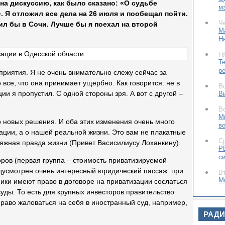
на дискуссию, как было сказано: «О судьбе
м
. Я отложил все дела на 26 июля и пообещал пойти.
Ч
ил бы в Сочи. Лучше бы я поехал на второй
М
Н
П
Т
р
оприятия. Я не очень внимательно слежу сейчас за
все, что она принимает ущербно. Как говорится: не в
В
ии я пропустил. С одной стороны зря. А вот с другой –
В
В
М
о новых решения. И оба этих изменения очень много
в
зации, а о нашей реальной жизни. Это вам не плакатные
С
яжная правда жизни (Привет Васисилиусу Лоханкину).
Р
с
ров (первая группа – стоимость приватизируемой
дусмотрен очень интересный юридический пассаж: при
В
М
ики имеют право в договоре на приватизации сослаться
от
уды. То есть для крупных инвесторов правительство
аво жаловаться на себя в иностранный суд, например,
В
«
РАД
О