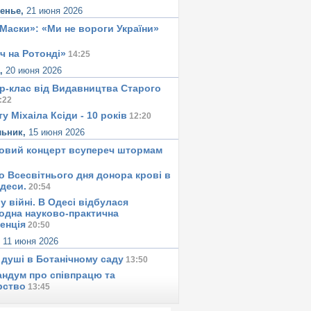
сенье,
21 июня 2026
«Маски»: «Ми не вороги України»
ч на Ротонді»
14:25
а,
20 июня 2026
р-клас від Видавництва Старого
:22
у Міхаіла Ксіди - 10 років
12:20
льник,
15 июня 2026
овий концерт всупереч штормам
о Всесвітнього дня донора крові в
Одеси.
20:54
у вiйнi. В Одесi вiдбулася
одна науково-практична
енція
20:50
,
11 июня 2026
 душi в Ботанiчному саду
13:50
ндум про співпрацю та
рство
13:45