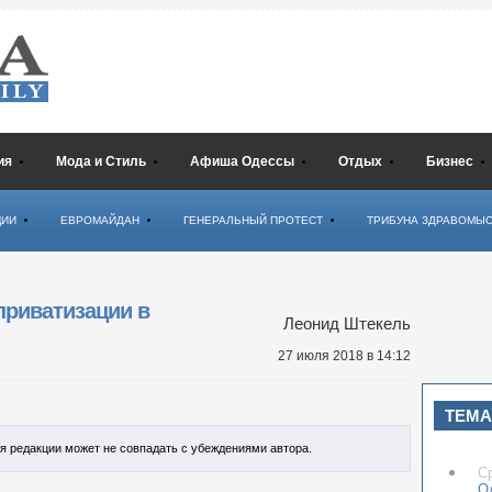
ия
Мода и Стиль
Афиша Одессы
Отдых
Бизнес
ЦИИ
ЕВРОМАЙДАН
ГЕНЕРАЛЬНЫЙ ПРОТЕСТ
ТРИБУНА ЗДРАВОМЫ
приватизации в
Леонид Штекель
27 июля 2018
в 14:12
ТЕМА
ия редакции может не совпадать с убеждениями автора.
С
О