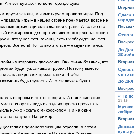
Емоцій
. А я вот думаю, что дело гораздо хуже.
Вторни
митируем законы, мы имитируем правила игры. Под
Одеса в
народж
 «правила игры» в нашей стране понимается вовсе не
вилами игры» в цивилизованной стране. А только его
Понеде
нный имитировать для противника место расположения
Феєрія
уем, что у нас есть законы, есть их обсуждение, есть
Воскре
тов. Все есть! Но только это все – надувные танки,
До Дня
Збройн
Вторни
 чтобы имитировать дискуссию. Они очень боялись, что
приятия будет уж слишком грубая. Поэтому вместо
Одеськ
світови
они запланировали презентации. Чтобы
какую-нибудь глупость. А то «галочка» будет
До Дня 
Воскре
«Під п
авать вопросы и что-то говорить. А наши киевские
15:19
е умеют спорить, ведь их задача просто прочитать
Музика
сль нужно искать с микроскопом. Ни на один
лабірин
икто не получил. Например:
Вторни
Держав
существляют демонополизацию отрасли, а потом
культу
имер, в Израиле, даже, в России. А в Украине,