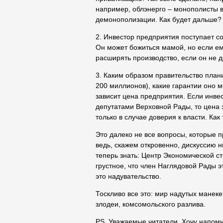
например, облэнерго – монополисты 
демонополизации. Как будет дальше?
2. Инвестор предприятия поступает с
Он может божиться мамой, но если ему
расширять производство, если он не д
3. Каким образом правительство план
200 миллионов), какие гарантии оно 
зависит цена предприятия. Если инв
депутатами Верховной Рады, то цена 
только в случае доверия к власти. Как 
Это далеко не все вопросы, которые п
ведь, скажем откровенно, дискуссию 
теперь знать: Центр Экономической ст
грустное, что член Наглядовой Рады э
это надувательство.
Тоскливо все это: мир надутых манек
злодеи, комсомольского разлива.
PS. Уважаемые читатели. Хочу напомнит