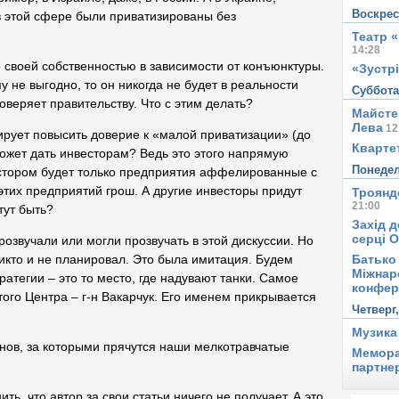
Воскре
в этой сфере были приватизированы без
Театр 
14:28
о своей собственностью в зависимости от конъюнктуры.
«Зустрі
 не выгодно, то он никогда не будет в реальности
Суббот
оверяет правительству. Что с этим делать?
Майсте
Лева
12
ирует повысить доверие к «малой приватизации» (до
Квартет
может дать инвесторам? Ведь это этого напрямую
Понеде
естором будет только предприятия аффелированные с
этих предприятий грош. А другие инвесторы придут
Троянд
21:00
тут быть?
Захід д
серці 
розвучали или могли прозвучать в этой дискуссии. Но
Батько 
никто и не планировал. Это была имитация. Будем
Міжнар
ратегии – это то место, где надувают танки. Самое
конфер
того Центра – г-н Вакарчук. Его именем прикрывается
Четверг
Музика
енов, за которыми прячутся наши мелкотравчатые
Мемора
партне
ь, что автор за свои статьи ничего не получает. А это