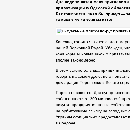
Две недели назад меня пригласили 
приватизации в Одесской области»
Как говорится: знал бы прикуп — ж
семинар по «Архивам КГБ».
Конечно, кое-что я вынес с этого мер
нашей Верховной Радой. Убежден, что 
коня корм. И новый закон о приватизац
вполне закономерно.
В этом законе есть два принципиальн
говорят, на самом деле, не о привати
декларации Порошенко и Ко, это серм
Первое новшество. Для супер инвесто
собственности от 200 миллионов) пре
покупке предприятия новые собственн
на арбитражную ссылку на западные с
Украины официально предоставляет пр
в Лондоне.