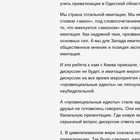
учить приватизации в Одесской области
Мы страна тотальной имитации. Мы и
словом «закон», под словосочетанием
то, что именуется «законом» или «пра
имитация. Как надувной танк, призва
основных сил. А мы для Запада имитир
общественное мнение и позиция экспер
имитация.
И эти ребята к нам с Киева приехали,
дискуссии не будет, и имитация меро
дискуссии на все время мероприятия 
«провинциальные идиоты» не ляпнули 
неубедительной.
А «провинциальные идиоты» стали зад
друзья не готовились говорить. Они н
банальную презентацию. Где новую мы
серьезный вопрос дискуссии ответа н
1. В цивилизованном мире сначала о
приватизацию. Так было сделано, напр