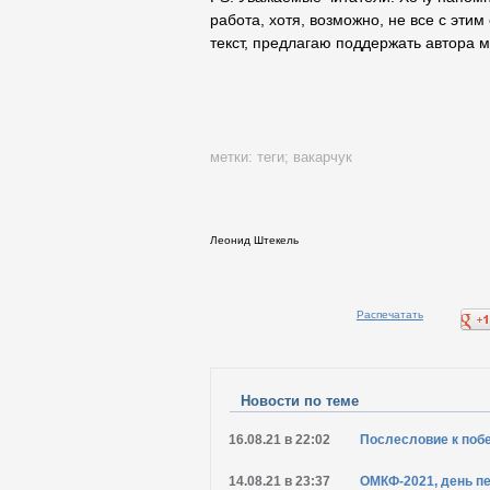
работа, хотя, возможно, не все с этим
текст, предлагаю поддержать автора м
метки:
теги
;
вакарчук
Леонид Штекель
Распечатать
Новости по теме
16.08.21 в 22:02
Послесловие к побе
14.08.21 в 23:37
ОМКФ-2021, день пе