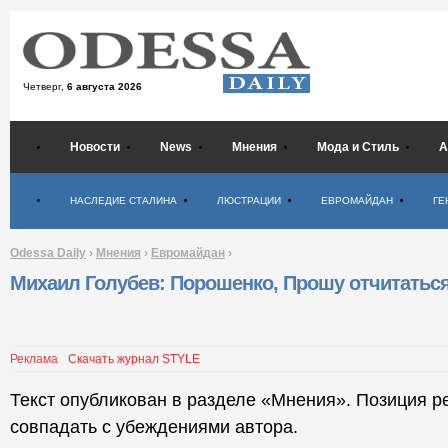
Четверг,
6 августа 2026
Новости
News
Мнения
Мода и Стиль
А
Психология
НАСЛЕДИЕ СТАЛИНА
ЛЮСТРАЦИИ
ЕВРОМАЙДАН
ГЕ
Odessa Daily
›
Мнения
›
Евромайдан
›
Михаил Голубев: Порошенко, Прошу отчитаться
Реклама
Скачать журнал STYLE
Текст опубликован в разделе «Мнения». Позиция р
совпадать с убеждениями автора.