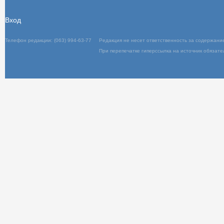
Вход
Телефон редакции: (063) 994-63-77
Редакц
При пер