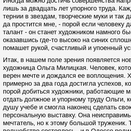
Иногда можно достичь совершенства напр
лишь за двадцать лет упорного труда. Ка
тернии в звездам, творческие муки и так 
да простится мне, - порой если человеку 
талант - он станет художником намного бы
оказавшись где-то высоко на синих сплош
помашет рукой, счастливый и упоенный ус
Итак, в нашем поле зрения появляется но
художница Ольга Милицкая. Человек, кот
верен мечте и дождался ее воплощения. 
примерно за два года достигла успехов, к
порой добиться художники, работающие мн
отдать должное и упорному труду Ольги, 
душу учебе и смогла наконец сделать св
персональную выставку. Она неисправимы
мечтатель, но к этому большой труженик. 
волшебство состоялось - и в Одессе роди