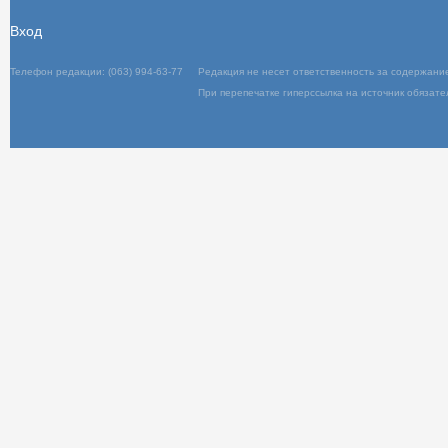
Вход
Телефон редакции: (063) 994-63-77
Редакц
При пер