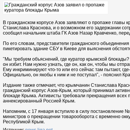
В гражданском корпусе Азов заявляют о пропаже главы к
Станислава Краснова, и о возможном его задержании сот
сообщил начальник штаба ГК Азов Назар Кравченко, пер
По его словам, представители гражданского объединения
пикетировать здание СБУ в Киеве для выяснения обстоят
"Мы требуем объяснений, где куратор крымской блокады?
он избит. Нам нужно узнать, где он, как он, чтобы мы отпр
Ему инкриминируют что-то или его сейчас там пытают, где-
Официально, он якобы к ним и не поступал", - пояснил Кр
Издание также отмечает, что крымчанин Станислава Крас
гражданский корпус Азов-Крым, который принимал активно
блокаде Крыма. Активисты требовали прекращения всех п
аннексированный Россией Крым.
Напомним, с 17 января вступило в силу постановление №
министров о прекращении товарооборота с временно ок
Республикой Крым.
Источник:
news.liga.net