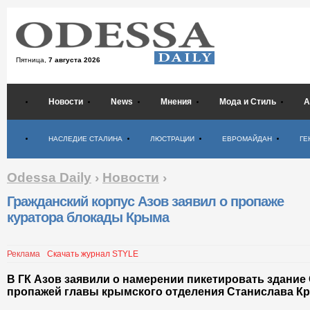
Пятница,
7 августа 2026
Новости
News
Мнения
Мода и Стиль
А
Психология
НАСЛЕДИЕ СТАЛИНА
ЛЮСТРАЦИИ
ЕВРОМАЙДАН
ГЕ
Odessa Daily
›
Новости
›
Гражданский корпус Азов заявил о пропаже
куратора блокады Крыма
Реклама
Скачать журнал STYLE
В ГК Азов заявили о намерении пикетировать здание 
пропажей главы крымского отделения Станислава К