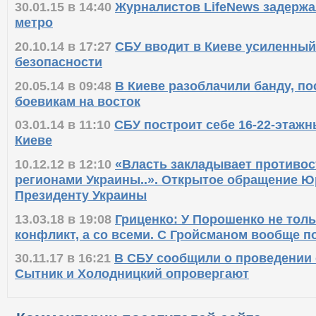
30.01.15 в 14:40
Журналистов LifeNews задержа
метро
20.10.14 в 17:27
СБУ вводит в Киеве усиленны
безопасности
20.05.14 в 09:48
В Киеве разоблачили банду, п
боевикам на восток
03.01.14 в 11:10
СБУ построит себе 16-22-этаж
Киеве
10.12.12 в 12:10
«Власть закладывает противо
регионами Украины..». Открытое обращение Ю
Президенту Украины
13.03.18 в 19:08
Гриценко: У Порошенко не тол
конфликт, а со всеми. С Гройсманом вообще п
30.11.17 в 16:21
В СБУ сообщили о проведении 
Сытник и Холодницкий опровергают