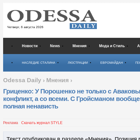
Четверг,
6 августа 2026
Новости
News
Мнения
Мода и Стиль
А
Психология
НАСЛЕДИЕ СТАЛИНА
ЛЮСТРАЦИИ
ЕВРОМАЙДАН
ГЕ
Odessa Daily
›
Мнения
›
Гриценко: У Порошенко не только с Аваков
конфликт, а со всеми. С Гройсманом вообще
полная ненависть
Реклама
Скачать журнал STYLE
Текст опубликован в разделе «Мнения». Позиция 