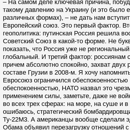
– На самом деле ключевая причина, побу
такому давлению на Украину (и это было е
различных формах), – не дать нам вступит
Европейский союз. Это первый фактор. Вт
геополитика: путинская Россия решила во
Советский Союз в какой-то форме. Не бук
показать, что Россия уже не региональный 
глобальный. И третий фактор: россиянам с
причем абсолютно спокойно, захват двух 
составе Грузии в 2008-м. Я хочу напомнить
Евросоюз ограничился обеспокоенностью 
обеспокоенностью, НАТО назвал это чре
применением силы, заметьте, даже не вой
во всех трех сферах: на море, на суше и в
ошибаюсь, стратегический бомбардировщи
Ту-22М3. А американцы вообще сделали э
Обама объявил перезагрузку отношений с