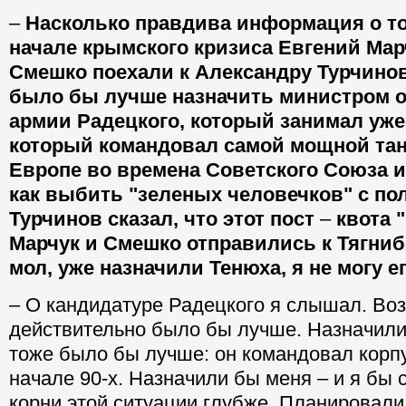
–
Насколько правдива информация о то
начале крымского кризиса Евгений Мар
Смешко поехали к Александру Турчинову
было бы лучше назначить министром 
армии Радецкого, который занимал уже
который командовал самой мощной тан
Европе во времена Советского Союза и
как выбить "зеленых человечков" с по
Турчинов сказал, что этот пост
–
квота 
Марчук и Смешко отправились к Тягнибо
мол, уже назначили Тенюха, я не могу ег
– О кандидатуре Радецкого я слышал. Воз
действительно было бы лучше. Назначили
тоже было бы лучше: он командовал корп
начале 90-х. Назначили бы меня – и я бы 
корни этой ситуации глубже. Планировали