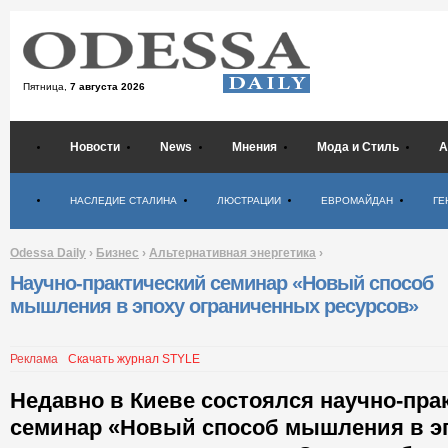
Пятница,
7 августа 2026
Новости
News
Мнения
Мода и Стиль
А
Психология
НАСЛЕДИЕ СТАЛИНА
ЛЮСТРАЦИИ
ЕВРОМАЙДАН
ГЕ
Odessa Daily
›
Бизнес
›
Альтернативная энергетика
›
Научно-практический семинар «Новый способ
мышления в эпоху ограниченных ресурсов»
Реклама
Скачать журнал STYLE
Недавно в Киеве состоялся научно-пра
семинар «Новый способ мышления в э