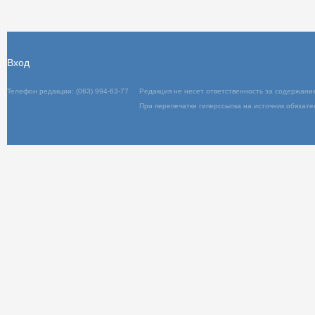
Вход
Телефон редакции: (063) 994-63-77
Редакц
При пер