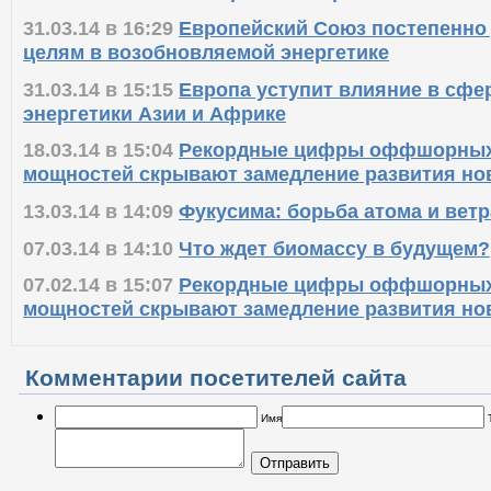
31.03.14 в 16:29
Европейский Союз постепенно 
целям в возобновляемой энергетике
31.03.14 в 15:15
Европа уступит влияние в сфе
энергетики Азии и Африке
18.03.14 в 15:04
Рекордные цифры оффшорных
мощностей скрывают замедление развития но
13.03.14 в 14:09
Фукусима: борьба атома и ветр
07.03.14 в 14:10
Что ждет биомассу в будущем?
07.02.14 в 15:07
Рекордные цифры оффшорных
мощностей скрывают замедление развития но
Комментарии посетителей сайта
Имя
Отправить