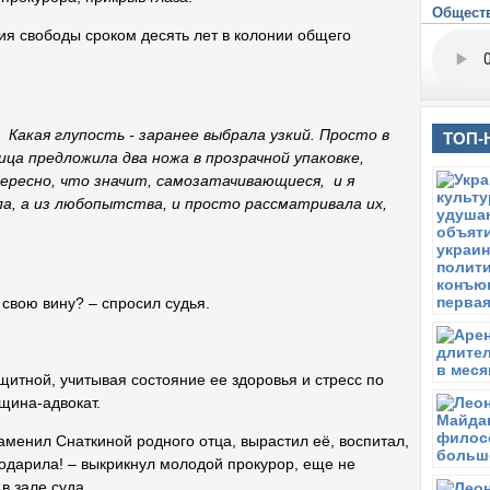
Общест
В
М
ния свободы сроком десять лет в колонии общего
В
О
С
В
Какая глупость
-
заранее выбра
ла
узкий. Просто в
ТОП-
ица предложила два ножа в прозрачной упаковке,
С
П
ересно, что значит, самозатачивающиеся,
и
я
ла, а из любопытства, и просто рассматривала их,
С
У 
П
О
свою вину? – спросил судья.
В
З
П
щитной, учитывая состояние ее здоровья и стресс по
П
щина-адвокат.
Ч
К
заменил Снаткиной родного отца, вырастил её, воспитал,
годарила! – выкрикнул молодой прокурор, еще не
П
С
в зале суда.