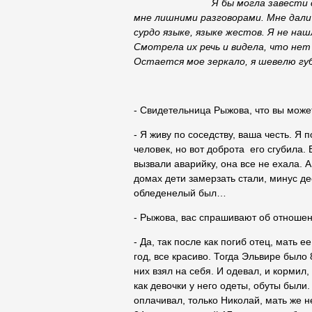
Я бы могла завести себе дру
мне лишними разговорами. Мне дали
сурдо языке, языке жестов. Я не на
Смотрела их речь и видела, что нет
Остается мое зеркало, я шевелю губ
- Свидетельница Рыжова, что вы може
- Я живу по соседству, ваша честь. 
человек, но вот доброта его сгубила. 
вызвали аварийку, она все не ехала. А
домах дети замерзать стали, минус де
обледенелый был…
- Рыжова, вас спрашивают об отношен
- Да, так после как погиб отец, мать 
год, все красиво. Тогда Эльвире было
них взял на себя. И одевал, и кормил,
как девочки у него одеты, обуты были.
оплачивал, только Николай, мать же н