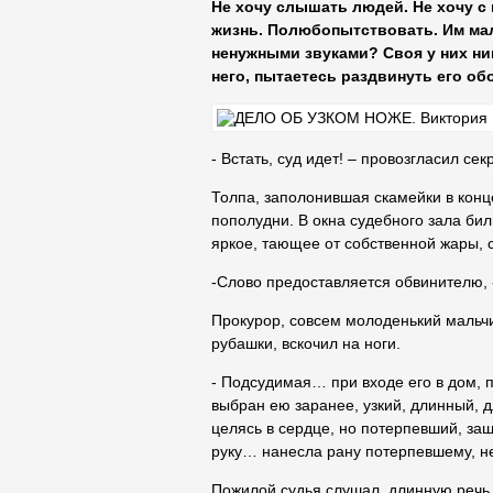
Не хочу слышать людей. Не хочу с
жизнь. Полюбопытствовать. Им мал
ненужными звуками? Своя у них ник
него, пытаетесь раздвинуть его о
- Встать, суд идет! – провозгласил сек
Толпа, заполонившая скамейки в конц
пополудни. В окна судебного зала бил
яркое, тающее от собственной жары, 
-Слово предоставляется обвинителю, 
Прокурор, совсем молоденький мальчи
рубашки, вскочил на ноги.
- Подсудимая… при входе его в дом, 
выбран ею заранее, узкий, длинный, 
целясь в сердце, но потерпевший, за
руку… нанесла рану потерпевшему, н
Пожилой судья слушал длинную речь 