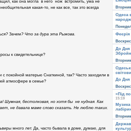
Емоцій
 тащил, как она могла в него нож встромить, ума не
Вторни
необщительная какая-то, не как все, так это всегда
Одеса в
народж
Понеде
Феєрія
ся?
Зачем
? Что за дура эта Рыжова.
Воскре
До Дня
Збройн
просы к свидетельнице?
Вторни
Одеськ
світови
и с покойной матерью Снаткиной, так? Часто заходили в
До Дня 
бщей атмосфере в семье?
Воскре
«Під п
15:19
я, бестолковая, но хотя бы не нудная. Как
Музика
ает, не давала маме слово сказать. Не люблю таких.
лабірин
Вторни
Держав
ьвиры много лет. Да, часто бывала в доме, думаю, для
культу