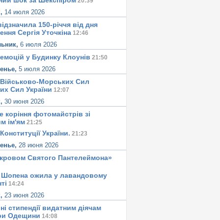
ний шок за Шекспіром
20:39
к,
14 июля 2026
ідзначила 150-річчя від дня
ення Сергія Уточкіна
12:46
льник,
6 июля 2026
 емоцій у Будинку Клоунів
21:50
сенье,
5 июля 2026
 Військово-Морських Сил
их Сил України
12:07
к,
30 июня 2026
е корiння фотомайстрiв зі
м iм'ям
21:25
Конституцiї України.
21:23
сенье,
28 июня 2026
окровом Святого Пантелеймона»
 Шопена ожила у лавандовому
тi
14:24
к,
23 июня 2026
ні стипендії видатним діячам
ри Одещини
14:08