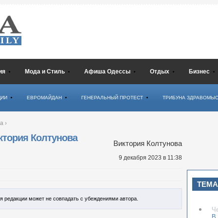
ия
Мода и Стиль
Афиша Одессы
Отдых
Бизнес
ЦИИ
ЕВРОМАЙДАН
ГЕНЕРАЛЬНЫЙ ПРОТЕСТ
ТРИБУНА ЗДРАВОМЫ
ва
›
тория Колтунова
Виктория Колтунова
9 декабря 2023
в 11:38
ТЕМА
ия редакции может не совпадать с убеждениями автора.
Ч
В