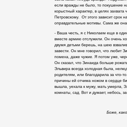
если вражды не было, то покушение н
корыстный характер, в целях захвата
Петровскому. От этого зависит срок 
оправдательные мотивы. Сама же она, 
- Ваша честь, я с Николаем еще в оди
вместе армию отслужили. Он очень хо
двумя детьми берешь, на шею взвалив
завести. Он мне говорил, что любит З
помеха, даже чужие. Я потом уже, чер
Он сказал, что Зинаида больше рожать
Эльвира всегда холодная была, нелюди
родителям, или благодарила за что-то.
причины ей отчима ножом в сердце би
вышла, уехала к мужу, мать умерла, Э
комнаты, сад. Вот и думает, небось, 
Боже, какой идиот! Он