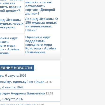
мафии» или как
остановить
партию «Доверяй
делам»?
Леонид Штекель: О
150 мудрых левых
интеллектуалах.
Плачь!
Одесситы едут
поддержать
народного мэра
Конотопа - Артёма
Семенихина.
ЕДНИЕ НОВОСТИ
ра,
6 августа 2026
томіму: одеську i не тiльки
15:57
к,
4 августа 2026
води» Аудрюса Бальчетiса
12:52
а,
1 августа 2026