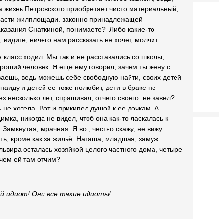
а жизнь Петровского приобретает чисто материальный,
 части жилплощади, законно принадлежащей
наказания Снаткиной, понимаете? Либо какие-то
видите, ничего нам рассказать не хочет, молчит.
н класс ходил. Мы так и не расставались со школы,
роший человек. Я еще ему говорил, зачем ты жену с
аешь, ведь можешь себе свободную найти, своих детей
инаиду и детей ее тоже полюбит, дети в браке не
ез несколько лет, спрашивал, отчего своего не завел?
 не хотела. Вот и прикипел душой к ее дочкам. А
мка, никогда не видел, чтоб она как-то ласкалась к
 Замкнутая, мрачная. Я вот, честно скажу, не вижу
ть, кроме как за жильё. Наташа, младшая, замуж
львира осталась хозяйкой целого частного дома, четыре
зачем ей там отчим?
и все такие идиоты!