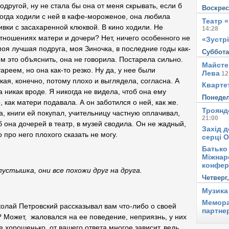
другой, ну не стала бы она от меня скрывать, если б
Воскре
огда ходили с ней в кафе-мороженое, она любила
Театр 
вки с засахаренной клюквой. В кино ходили. Не
14:28
отношениях матери и дочери? Нет, ничего особенного не
«Зустрі
 моя лучшая подруга, моя Зиночка, в последние годы как-
Суббот
ем это объяснить, она не говорила. Постарела сильно.
Майсте
тареем, но она как-то резко. Ну да, у нее были
Лева
12
ая, конечно, потому плохо и выглядела, согласна. А
Квартет
 никак вроде. Я никогда не видела, чтоб она ему
Понеде
 как матери подавала. А он заботился о ней, как же.
Троянд
, книги ей покупал, учительницу частную оплачивал,
21:00
б она дочерей в театр, в музей сводила. Он не жадный,
Захід д
 про него плохого сказать не могу.
серці 
Батько 
Міжнар
конфер
а, они все похожи друг на друга.
Четверг
Музика
Мемора
олай Петровский рассказывал вам что-либо о своей
партне
Может, жаловался на ее поведение, неприязнь, у них
хорошенько, от вашего ответа многое зависит, ведь,