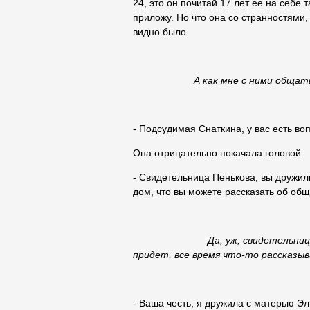
24, это он почитай 17 лет ее на себе
приложу. Но что она со странностями, 
видно было.
А как мне с ними общать
- Подсудимая Снаткина, у вас есть во
Она отрицательно покачала головой.
- Свидетельница Пенькова, вы дружил
дом, что вы можете рассказать об о
Да, уж, свидетельница! Шумна
придет, все время что-то рассказыв
- Ваша честь, я дружила с матерью Эл