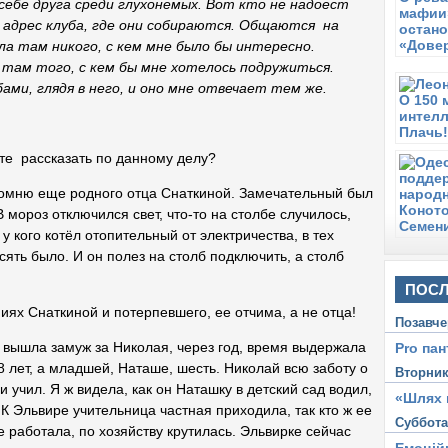
га среди глухонемых. Вот кто не надоест
 адрес клуба, где они собираются. Общаются на
шла там никого, с кем мне было бы интересно.
 там того, с кем бы мне хотелось подружиться.
ами, глядя в него, и оно мне отвечает тем же.
те рассказать по данному делу?
Я помню еще родного отца Снаткиной. Замечательный был
В мороз отключился свет, что-то на столбе случилось,
 у кого котёл отопительный от электричества, в тех
сять было. И он полез на столб подключить, а столб
ПОСЛ
иях Снаткиной и потерпевшего, ее отчима, а не отца!
Позавче
ее вышла замуж за Николая, через год, время выдержала
Pro пан
 8 лет, а младшей, Наташе, шесть. Николай всю заботу о
Вторни
 и учил. Я ж видела, как он Наташку в детский сад водил,
«Шлях 
 К Эльвире учительница частная приходила, так кто ж ее
Суббот
е работала, по хозяйству крутилась. Эльвирке сейчас