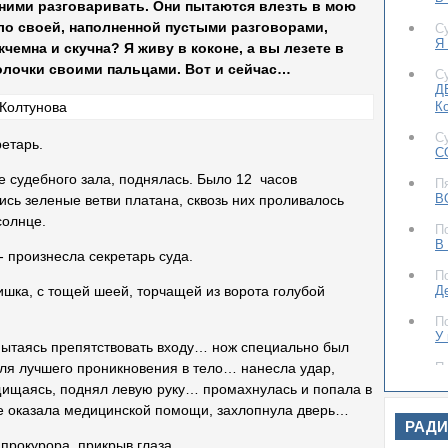
 ними разговаривать. Они пытаются влезть в мою
о своей, наполненной пустыми разговорами,
С
Я 
чемна и скучна? Я живу в коконе, а вы лезете в
болочки своими пальцами. Вот и сейчас…
С
Д
К
С
ретарь.
С
е судебного зала, поднялась. Было 12 часов
П
В
ись зеленые ветви платана, сквозь них проливалось
солнце.
П
В
- произнесла секретарь суда.
П
Д
шка, с тощей шеей, торчащей из ворота голубой
П
У
пытаясь препятствовать входу… нож специально был
П
для лучшего проникновения в тело… нанесла удар,
Д
щищаясь, поднял левую руку… промахнулась и попала в
е оказала медицинской помощи, захлопнула дверь…
С
РАД
До
прокурора, прикрыв глаза.