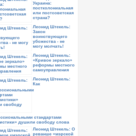
алинчин
Украина:
постколониальная
онедельник,
12 апреля 2021
в 15:17:
или постсоветская
замаха
страна?
етверг,
1 апреля 2021
в 11:26:
Леонид Штекель:
LEKSANDER ORŁOW: Виктория, такая
Закон
еудобная для бандитов…
воинствующего
убожества - не
оскресенье,
14 марта 2021
в 10:43:
могу молчать!
вободу радикалам!
Леонид Штекель:
реда,
12 февраля 2020
в 13:32:
«Кривое зеркало»
иктория Колтунова: Убить сталина
реформы местного
самоуправления
торник,
21 января 2020
в 17:05:
иктория Колтунова: Холокост ХХ века.
Леонид Штекель:
очему?
Как
ссиональными стандартами
истики» душили свободу слова
Леонид Штекель: О
реванше «мэрской