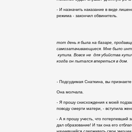
- И назначить наказание в виде лише
режима - закончил обвинитель.
тот день я была на базаре, продавщ
самозатачивающиеся. Мне было инт
купила. Вовсе не для убийства купи
когда он пытался впереться в дом.
-
Подсудимая Снаткина, вы признаете 
Она молчала.
- Я прошу снисхождения к моей подза
поводу смерти матери, - вступила жен
- А я прошу учесть, что потерпевший 
дал образование! И так она его отбла
научившийся сдерживать свои эмоции 