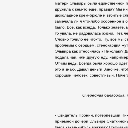
матери Эльвиры была единственной по
дружила с кем-то еще, правда? Мы ин
шоколадное крем-брюле и взбитые сли
замечала ли я что-либо особенное в 
было. Все, как всегда. Только знаете,
то увяла, не радовалась жизни. Нет, ч
Словно точило ее что-то. Ну, все мы с
проблемы с сердцем, стенокардия жутк
Эльвира как относилась к Николаю? Да
подала чай, или другую еду, например,
Отчим ведь. Всегда была хорошо одета
это я знаю. Давал деньги Зиночке, что
хороший человек, совестливый. Ничего
Очередная балаболка, пустышк
- Свидетель Пронин, потерпевший Ник
приемной дочери Эльвире Снаткиной? 
была какая-нибудь вражда? Подумайте 