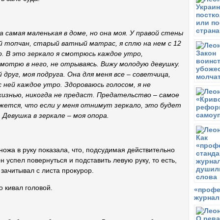
М
П
А
а самая маленькая в доме, но она моя. У правой стены
Ч
й топчан, старый ватный матрас, я сплю на нем с 12
A
о. В это зеркало я смотрюсь каждое утро,
н
 смотрю в него, не отрываясь. Вижу молодую девушку.
В
 друг, моя подруга. Она для меня все – советчица,
С
с ней каждое утро.
Здороваюсь голосом, я не
жизнью, никогда не предаст.
Предательство – самое
С
В
ется, что если у меня отнимут зеркало, это будет
 Девушка в зеркале – моя опора.
В
В
П
ожа в руку показала, что, подсудимая действительно
н успел повернуться и подставить левую руку, то есть,
- зачитывал с листа прокурор.
о кивал головой.
«профе
журнал