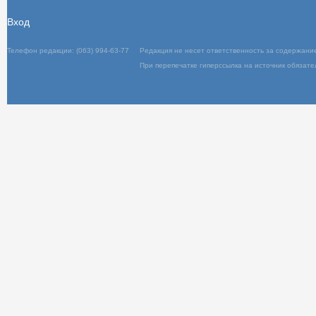
Вход
Телефон редакции: (063) 994-63-77
Редакц
При пер