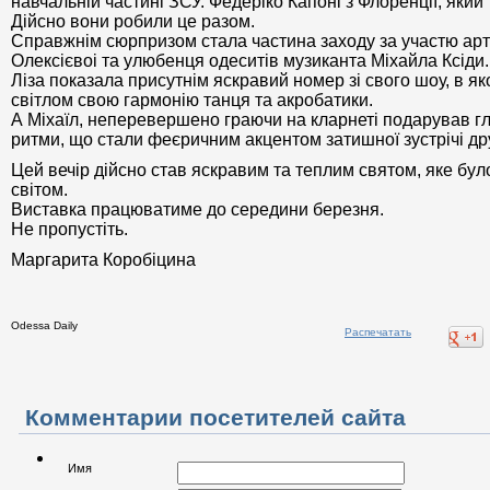
навчальній частині ЗСУ. Федеріко Капоні з Флоренції, яки
Дiйсно вони робили це разом.
Справжнiм сюрпризом стала частина заходу за участю арт
Олексієвоi та улюбенця одеситiв музиканта Міхайла Ксіди.
Лiза показала присутнiм яскравий номер зі свого шоу, в 
світлом свою гармонію танця та акробатики.
А Мiхаїл, неперевершено граючи на кларнетi подарував г
ритми, що стали феєричним акцентом затишної зустрічі дру
Цей вечір дiйсно став яскравим та теплим святом, яке бу
свiтом.
Виставка працюватиме до середини березня.
Не пропустiть.
Маргарита Коробiцина
Odessa Daily
Распечатать
Комментарии посетителей сайта