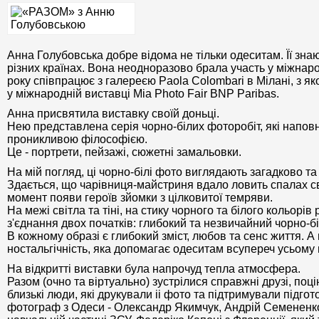
Анна Голубовська добре вiдома не тiльки одеситам. Її знаю
різних країнах. Вона неодноразово брала участь у міжнаро
року співпрацює з галереєю Paola Colombari в Мілані, з я
у міжнародній виставці Mia Photo Fair BNP Paribas.
Анна присвятила виставку своїй доньці.
Нею представлена серія чорно-білих фоторобіт, якi напов
проникливою філософією.
Це - портрети, пейзажі, сюжетні замальовки.
На мій погляд, цi чорно-білі фото виглядають загадково та
Здається, що чарівниця-майстриня вдало ловить спалах св
момент появи героїв зйомки з цілковитої темряви.
На межі світла та тіні, на стику чорного та білого кольорів
з'єднання двох початків: глибокий та незвичайний чорно-б
В кожному образi є глибокий змiст, любов та сенс життя. А
ностальгічність, яка допомагає одеситам всупереч усьому 
На відкриттi виставки була напрочуд тепла атмосфера.
Разом (очно та вiртуально) зустрiлися справжнi друзi, поц
близькi люди, які друкували ii фото та пiдтримували пiдгот
фотограф з Одеси - Олександр Якимчук, Андрій Семененко 