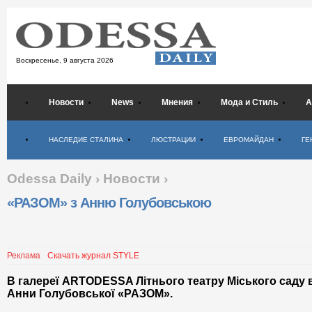
Воскресенье,
9 августа 2026
Новости
News
Мнения
Мода и Стиль
А
Психология
НАСЛЕДИЕ СТАЛИНА
ЛЮСТРАЦИИ
ЕВРОМАЙДАН
ГЕ
Odessa Daily
›
Новости
›
«РАЗОМ» з Анню Голубовською
Реклама
Скачать журнал STYLE
В галереї ARTODESSA Літнього театру Міського саду 
Анни Голубовської «РАЗОМ».