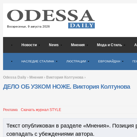
Воскресенье,
9 августа 2026
Новости
News
Мнения
Мода и Стиль
А
Психология
НАСЛЕДИЕ СТАЛИНА
ЛЮСТРАЦИИ
ЕВРОМАЙДАН
ГЕ
Odessa Daily
›
Мнения
›
Виктория Колтунова
›
ДЕЛО ОБ УЗКОМ НОЖЕ. Виктория Колтунова
Реклама
Скачать журнал STYLE
Текст опубликован в разделе «Мнения». Позиция 
совпадать с убеждениями автора.