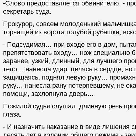
-Слово предоставляется обвинителю, - пр
секретарь суда.
Прокурор, совсем молоденький мальчишка
торчащей из ворота голубой рубашки, вско
- Подсудимая… при входе его в дом, пыта
препятствовать входу… нож специально 
заранее, узкий, длинный, для лучшего пр
тело… нанесла удар, целясь в сердце, но
защищаясь, поднял левую руку… промахну
руку… нанесла рану потерпевшему, не ок
помощи, захлопнула дверь…
Пожилой судья слушал длинную речь про
глаза.
- И назначить наказание в виде лишения 
десять лет в колонии общего режима - зак