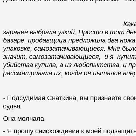
Как
заранее выбра
ла
узкий. Просто в тот ден
базаре, продавщица предложила два ножа
упаковке, самозатачивающиеся. Мне был
значит, самозатачивающиеся,
и
я
купила
убийства купила, а из любопытства, и п
рассматривала их, когда он пытался впе
-
Подсудимая Снаткина, вы признаете сво
судья.
Она молчала.
- Я прошу снисхождения к моей подзащит