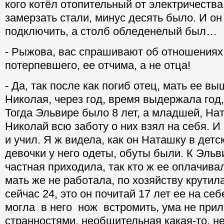
кого котёл отопительный от электричества
замерзать стали, минус десять было. И он
подключить, а столб обледенелый был…
- Рыжова, вас спрашивают об отношениях
потерпевшего, ее отчима, а не отца!
- Да, так после как погиб отец, мать ее в
Николая, через год, время выдержала год,
Тогда Эльвире было 8 лет, а младшей, На
Николай всю заботу о них взял на себя. И
и учил. Я ж видела, как он Наташку в детс
девочки у него одеты, обуты были. К Эль
частная приходила, так кто ж ее оплачива
мать же не работала, по хозяйству крутил
сейчас 24, это он почитай 17 лет ее на себ
могла в него нож встромить, ума не прило
странностями, необщительная какая-то, не 