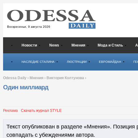
Воскресенье,
9 августа 2026
Новости
News
Мнения
Мода и Стиль
А
Психология
НАСЛЕДИЕ СТАЛИНА
ЛЮСТРАЦИИ
ЕВРОМАЙДАН
ГЕ
Odessa Daily
›
Мнения
›
Виктория Колтунова
›
Один миллиард
Реклама
Скачать журнал STYLE
Текст опубликован в разделе «Мнения». Позиция 
совпадать с убеждениями автора.