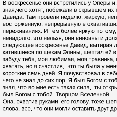
В воскресенье они встретились у Оперы и,
зная,чего хотят, побежали в скрывшем их
Давида. Там провели неделю, жаркую, не
восторженную, непрерывную в охвативши
переживаниях. И тем более яркую потому, 
ненадолго, это нельзя, они виновны и дол
следующее воскресенье Давид, вытирая 
катившиеся по щекам Элины, шептал ей в 
забуду тебя, моя любимая, моя травинка, 
хватать, но я счастлив, что ты была у ме
короткие семь дней. Я почувствовал в себе
чего не знал до сих пор. Я был Богом с то
знал, что во мне есть такая сила, ты откр
был Богом с тобой. Творцом Вселенной.
Она, охватив руками его голову, тоже ше
слова, все, что они могли оставить друг др