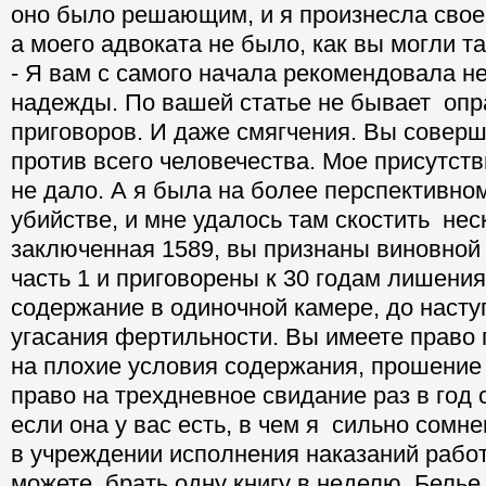
оно было решающим, и я произнесла свое
а моего адвоката не было, как вы могли т
- Я вам с самого начала рекомендовала н
надежды. По вашей статье не бывает оп
приговоров. И даже смягчения. Вы совер
против всего человечества. Мое присутств
не дало. А я была на более перспективном
убийстве, и мне удалось там скостить неск
заключенная 1589, вы признаны виновной 
часть 1 и приговорены к 30 годам лишени
содержание в одиночной камере, до насту
угасания фертильности. Вы имеете право
на плохие условия содержания, прошение
право на трехдневное свидание раз в год 
если она у вас есть, в чем я сильно сомн
в учреждении исполнения наказаний работ
можете брать одну книгу в неделю. Белье