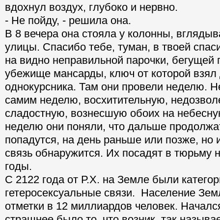
вдохнул воздух, глубоко и нервно.
- Не пойду, - решила она.
В 8 вечера она стояла у колонны, вглядыв
улицы. Спасибо тебе, туман, в твоей спас
на видно неправильной парочки, бегущей 
убежище мансарды, ключ от которой взял 
однокурсника. Там они провели неделю. 
самим неделю, восхитительную, недозвол
сладостную, вознесшую обоих на небесну
неделю они поняли, что дальше продолжа
попадутся, на день раньше или позже, но 
связь обнаружится. Их посадят в тюрьму 
годы.
С 2122 года от Р.Х. на Земле были катег
гетеросексуальные связи. Население Зем
отметки в 12 миллиардов человек. Началс
страшнее было то, что возник, так назы