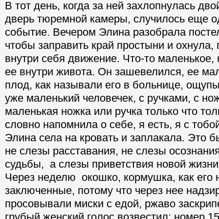
В тот день, когда за ней захлопнулась дв
дверь тюремной камеры, случилось еще 
событие. Вечером Элина разобрала постел
чтобы заправить край простыни и охнула,
внутри себя движение. Что-то маленькое, 
ее внутри живота. Он зашевелился, ее ма
плод, как называли его в больнице, ощупы
уже маленький человечек, с ручками, с но
маленькая ножка или ручка только что тол
словно напомнила о себе, я есть, я с тобой
Элина села на кровать и заплакала. Это б
не слезы расставания, не слезы осознани
судьбы, а слезы приветствия новой жизн
Через неделю окошко, кормушка, как его
заключенные, потому что через нее надзи
просовывали миски с едой, ржаво заскрипе
грубый женский голос возвестил: номер 15