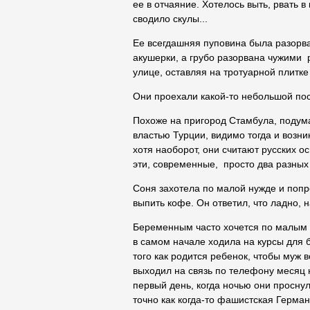
ее в отчаяние. Хотелось выть, рвать в
сводило скулы...
Ее всегдашняя пуповина была разорв
акушерки, а грубо разорвана чужими р
улице, оставляя на тротуарной плитке
Они проехали какой-то небольшой по
Похоже на пригород Стамбула, подума
властью Турции, видимо тогда и возни
хотя наоборот, они считают русских ос
эти, современные, просто два разных
Соня захотела по малой нужде и попро
выпить кофе. Он ответил, что ладно, н
Беременным часто хочется по малым д
в самом начале ходила на курсы для 
того как родится ребенок, чтобы муж 
выходил на связь по телефону месяц 
первый день, когда ночью они проснули
точно как когда-то фашистская Герман