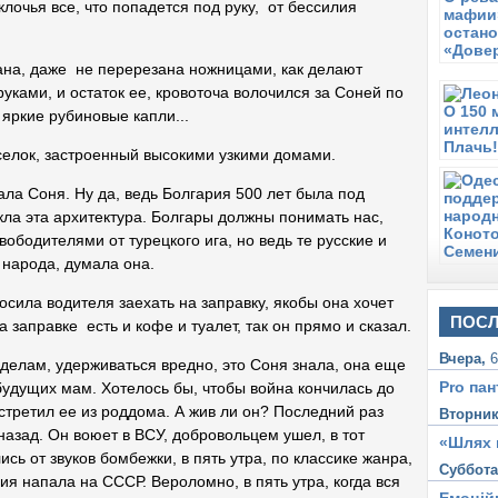
 клочья все, что попадется под руку, от бессилия
ана, даже не перерезана ножницами, как делают
уками, и остаток ее, кровоточа волочился за Соней по
 яркие рубиновые капли...
селок, застроенный высокими узкими домами.
ла Соня. Ну да, ведь Болгария 500 лет была под
кла эта архитектура. Болгары должны понимать нас,
вободителями от турецкого ига, но ведь те русские и
 народа, думала она.
сила водителя заехать на заправку, якобы она хочет
ПОСЛ
а заправке есть и кофе и туалет, так он прямо и сказал.
Вчера,
6
елам, удерживаться вредно, это Соня знала, она еще
Pro пан
будущих мам. Хотелось бы, чтобы война кончилась до
встретил ее из роддома. А жив ли он? Последний раз
Вторни
назад. Он воюет в ВСУ, добровольцем ушел, в тот
«Шлях 
сь от звуков бомбежки, в пять утра, по классике жанра,
Суббот
ия напала на СССР. Вероломно, в пять утра, когда вся