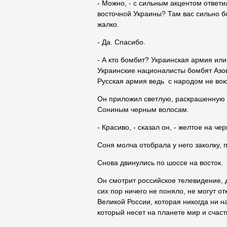
- Можно, - с сильным акцентом ответ
восточной Украины? Там вас сильно бо
жалко.
- Да. Спасибо.
- А кто бомбит? Украинская армия или
Украинские националисты бомбят Азов
Русская армия ведь с народом не вою
Он приложил светлую, раскрашенную 
Сониным черным волосам.
- Красиво, - сказал он, - желтое на че
Соня молча отобрала у него заколку, 
Снова двинулись по шоссе на восток.
Он смотрит российское телевидение, 
сих пор ничего не поняло, не могут о
Великой России, которая никогда ни н
который несет на планете мир и счас