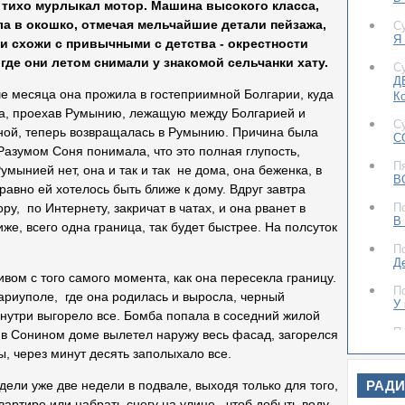
 тихо мурлыкал мотор. Машина высокого класса,
ла в окошко, отмечая мельчайшие детали пейзажа,
С
Я 
ыли схожи с привычными с детства - окрестности
 где они летом снимали у знакомой сельчанки хату.
С
Д
е месяца она прожила в гостеприимной Болгарии, куда
К
а, проехав Румынию, лежащую между Болгарией и
С
ной, теперь возвращалась в Румынию. Причина была
С
 Разумом Соня понимала, что это полная глупость,
П
мынией нет, она и так и так не дома, она беженка, в
В
равно ей хотелось быть ближе к дому. Вдруг завтра
П
ру, по Интернету, закричат в чатах, и она рванет в
В
же, всего одна граница, так будет быстрее. На полсуток
П
Д
ивом с того самого момента, как она пересекла границу.
П
ариуполе, где она родилась и выросла, черный
У
внутри выгорело все. Бомба попала в соседний жилой
П
, в Сонином доме вылетел наружу весь фасад, загорелся
Д
ы, через минут десять заполыхало все.
С
РАД
дели уже две недели в подвале, выходя только для того,
До
квартире или набрать снегу на улице, чтоб добыть воду,