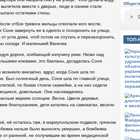
Общест
В
а вылетела вместе с дверью, люди в панике стали
М
асыпало остатками стены.
В
О
осле отбоя тревоги жильцы откопали кого могли,
 Соне завернуть ее в одеяло и похоронить на улице,
С
от угла дома, чтоб потом не спутать и перезахоронить,
В
ТОП-
ны соседи. И маленький Ванечка.
С
П
дуя дороге, огибающей излучину реки. Низко над
большими клювами, это бакланы, догадалась Соня.
С
У 
возникло внезапно, вдруг, когда Соня шла по
П
е. Был солнечный день, Соня шла по главной улице,
О
иткой, по бокам стояли скамейки, а на них сидели
В
ающиеся, довольные. Они наслаждались
З
асным жарким солнцем. Весна. Цвели деревья,
П
им благоуханием, дети катались на самокатах, весело
П
Ч
 её, её осталось там, в мариупольском подвале, грязном
К
мбежка нельзя было выносить умерших, а бомбежка
П
е от ранений, не получившие во время медицинской
С