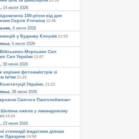
ний шок за Шекспіром
20:39
к,
14 июля 2026
ідзначила 150-річчя від дня
ення Сергія Уточкіна
12:46
льник,
6 июля 2026
 емоцій у Будинку Клоунів
21:50
сенье,
5 июля 2026
 Військово-Морських Сил
их Сил України
12:07
к,
30 июня 2026
е корiння фотомайстрiв зі
м iм'ям
21:25
Конституцiї України.
21:23
сенье,
28 июня 2026
окровом Святого Пантелеймона»
 Шопена ожила у лавандовому
тi
14:24
к,
23 июня 2026
ні стипендії видатним діячам
ри Одещини
14:08