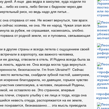
у дней. А еще два ведра в закоулке, куда ходили по
М
а... либо из снега, либо бегом с бидоном через две
П
смертельный риск, но ведь надо для питья...
А
с она оторвана от нее. Не может вернуться, там враги.
Ч
A
м сейчас хозяева, не она. Не ее народ. Чужая злая воля
н
инула за рубеж, не спрашивая, насмехаясь, злобно.
 оторвана от родной земли, но и пуповина, связывающая
В
С
С
ки в другие страны и всегда летела с ощущением своей
В
 встречали в аэропорту, как важного человека,
В
 ее доклад, отвозили в отель. И Родина всегда была за
В
а локоть, ждала ее. Она всегда могла туда вернуться.
П
енности, безопасности. I'm from Ukraine!!! Сейчас
а место жительства, снабдили зубной пастой, шампунем,
я искренне благодарила, но давящее, горькое чувство
е участник симпозиума, а человек, лишенный Родины,
омой, не оставляло ее. Это странное, впервые
«профе
 плечи, стирало улыбку с ее лица и тогда, когда она
журнал
вшийся невесть откуда, распоряжается на ее земле,
о не понравится, безнаказанно.... эта мысль приводила