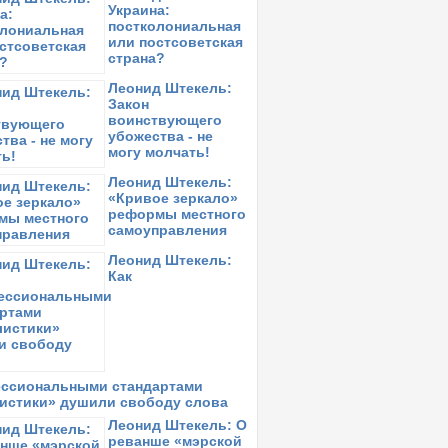
алинчин
Украина:
постколониальная
онедельник,
12 апреля 2021
в 15:17:
или постсоветская
замаха
страна?
етверг,
1 апреля 2021
в 11:26:
Леонид Штекель:
LEKSANDER ORŁOW: Виктория, такая
Закон
еудобная для бандитов…
воинствующего
убожества - не
оскресенье,
14 марта 2021
в 10:43:
могу молчать!
вободу радикалам!
Леонид Штекель:
реда,
12 февраля 2020
в 13:32:
«Кривое зеркало»
иктория Колтунова: Убить сталина
реформы местного
самоуправления
торник,
21 января 2020
в 17:05:
иктория Колтунова: Холокост ХХ века.
Леонид Штекель:
очему?
Как
ссиональными стандартами
истики» душили свободу слова
Леонид Штекель: О
реванше «мэрской