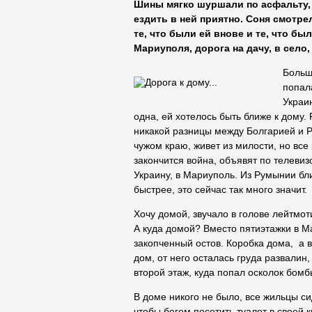
Шины мягко шуршали по асфальту,
ездить в ней приятно. Соня смотре
те, что были ей внове и те, что б
Мариуполя, дорога на дачу, в село,
Больш
попал
Украи
одна, ей хотелось быть ближе к дому.
никакой разницы между Болгарией и Ру
чужом краю, живет из милости, но все 
закончится война, объявят по телевизо
Украину, в Мариуполь. Из Румынии бли
быстрее, это сейчас так много значит.
Хочу домой, звучало в голове лейтмот
А куда домой? Вместо пятиэтажки в М
закопченный остов. Коробка дома, а 
дом, от него осталась груда развалин
второй этаж, куда попал осколок бомб
В доме никого не было, все жильцы си
чтобы бегом посетить туалет в своей 