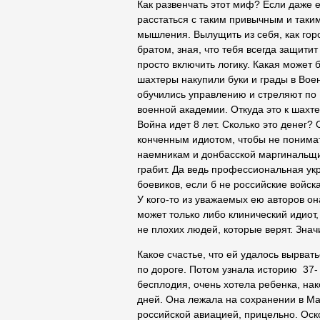
Как развенчать этот миф? Если даже 
расстаться с таким привычным и таки
мышления. Вылущить из себя, как гор
братом, зная, что тебя всегда защитит
просто включить логику. Какая может 
шахтеры накупили буки и грады в Воен
обучились управлению и стреляют по 
военной академии. Откуда это к шахт
Война идет 8 лет. Сколько это денег?
конченным идиотом, чтобы не понимать
наемникам и донбасской маргинальщин
грабит. Да ведь профессиональная укр
боевиков, если б не российские войск
У кого-то из уважаемых ею авторов он
может только либо клинический идиот,
не плохих людей, которые верят. Значи
Какое счастье, что ей удалось вырват
по дороге. Потом узнала историю 37-
бесплодия, очень хотела ребенка, на
дней. Она лежала на сохранении в М
российской авиацией, прицельно. Оско