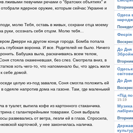
Емоцій
ив лживыми певучими речами о "братских объятиях" и
Вторни
, отобрали ядерное оружие, которым сейчас Украине и
Одеса в
народж
споди, молю Тебя, оставь в живых, сохрани отца моему
Понеде
а руки, осознать себя отцом. Молю тебя...
Феєрія
ьером Джерри на другом конце города. Бомба попала
Воскре
ась глубокая воронка. И все. Родителей не было. Ничего
До Дня
оронить. Бабушка выла, раскачиваясь всем телом,
Збройн
Соня стояла окаменевшая, без слез. Смотрела вниз, в
Вторни
статков хоть чего-то, что напоминало бы, что здесь жили
Одеськ
 к себе домой.
світови
До Дня 
соседи целую из-под завалов, Соня смогла положить ей
Воскре
 в одеяле напротив дома на газоне. Там, где маленький
«Під п
15:19
ла в туалет, выпила кофе из картонного стаканчика.
Музика
лабірин
трина с галантерейными товарами. Соня выбрала
Вторни
осы развевались от ветра, лезли ей в глаза. Спросила,
ковской карточкой, у нее закончилась наличка.
Держав
культу