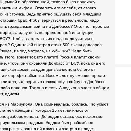
ей, умной и образованной, тяжело было поначалу
м уютным мифом. Отделить его от себя, от своего
ох из стручка. Ведь приятно ощущать себя младшим
 старший брат. Чтобы вернуться в реальность, надо
быть гражданская война на Донбассе? Это, что, простые
торге, за одну ночь по приложенной инструкции
ВСУ? Чтобы выстрелить из града надо учиться в
ерам? Один такой выстрел стоит 500 тысяч долларов.
 Откуда, из-под матраса, из кубышки? Надо быть
 этого, воюет тот, кто платит! Россия платит своим
е, чтобы они охраняли Донбасс от ВСУ, пока она его
аинская армия за один день зачистила бы его от
а и их профи-наёмники. Восемь лет, ну смешно просто.
а читала, что верить в гражданскую войну на Донбассе
 либо подонок. Так оно и есть. А ведь она знает в общем
т, идиоты.
ься из Мариуполя. Она сомневалась, боялась, что убьют
 летней женщины, которая 15 лет лечилась от
конец забеременела. До родов оставалось несколько
ариупольском роддоме. Роддом был разбомблен
лок ракеты вошел ей в живот и застрял в плоде.