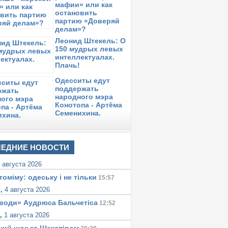
мафии» или как
остановить
партию «Доверяй
делам»?
Леонид Штекель: О
150 мудрых левых
интеллектуалах.
Плачь!
Одесситы едут
поддержать
народного мэра
Конотопа - Артёма
Семенихина.
ЕДНИЕ НОВОСТИ
 августа 2026
томіму: одеську i не тiльки
15:57
к,
4 августа 2026
води» Аудрюса Бальчетiса
12:52
а,
1 августа 2026