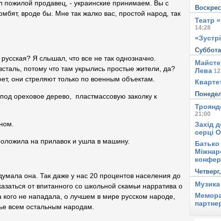
ил пожилой продавец, - украинские принимаем. Вы с
Воскре
мбят, вроде бы. Мне так жалко вас, простой народ, так
Театр 
14:28
«Зустрі
Суббот
 русская? Я слышал, что все не так однозначно.
Майсте
сталь, потому что там укрылись простые жители, да?
Лева
12
ет, они стреляют только по военным объектам.
Квартет
Понеде
под ореховое дерево, пластмассовую заколку к
Троянд
21:00
рном.
Захід д
серці 
положила на прилавок и ушла в машину.
Батько 
Міжнар
конфер
Четверг
думала она. Так даже у нас 20 процентов населения до
Музика
тказаться от впитанного со школьной скамьи нарратива о
Мемора
а кого не нападала, о лучшем в мире русском народе,
партне
тье всем остальным народам.