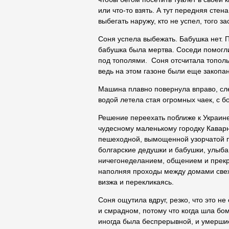
или что-то взять. А тут передняя стен
выбегать наружу, кто не успел, того з
Соня успела выбежать. Бабушка нет. П
бабушка была мертва. Соседи помогли
под тополями. Соня отсчитала тополь 
ведь на этом газоне были еще закопа
Машина плавно повернула вправо, сле
водой летела стая огромных чаек, с 
Решение переехать поближе к Украине 
чудесному маленькому городку Каварн
пешеходной, вымощенной узорчатой пл
болгарские дедушки и бабушки, улыб
ничегонеделанием, общением и прекр
наполняя проходы между домами свеж
визжа и перекликаясь.
Соня ощутила вдруг, резко, что это не
и смрадном, потому что когда шла бо
иногда была беспрерывной, и умерши