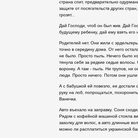
страна спит, предварительно одурман
защите от посягательств других стран
грозят...
Дай Господи, чтоб он был жив. Дай Го
будущему ребенку, дай ему взять его н
Родителей нет. Они жили с эрдельтер
точно в середину дома. От него остал
не было. Просто пыль. Нечего было х
тянула себя за редкие седые волосы. 
воронку. А там - пыль. Ни трупов, ни о
люди. Просто ничего. Потом они ушли
А с бабушкой ей повезло, ее достали 
руку на лоб, попрощаться, похоронить
Ванечка.
Авто въехало на заправку. Соня сходи
Рядом с кофейной машиной стояла ви
заколку для волос, в авто длинные вол
можно ли расплатиться украинской бан