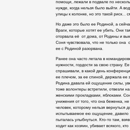
помощи, лежали в подвале по нескольк
нужде, когда нельзя было выйти. А вод
улицы к колонке, но это такой риск... 
Но даже это было ее Родиной, а сейча
Враги, которые хотят ее убить. Они та
оторвала её от дома, от Родины и вык
Соня чувствовала, что не только она
ее с Родиной разорвана.
Ранее она часто летала в командиров
нужности, гордости за свою страну. Ее
спрашивали, в какой день конференции
ее плечом, за ее спиной, держала ее з
Родина давала ей ощущение силы, увер
тоже волонтеры встретили, отвезли н
женскими прокладками, яблоками. Сон
унижения от того, что она беженка, н
человек, которому нельзя вернуться д
испытываемое ею ощущение, давило на
пыталась улыбнуться. Кто-то там, взя
ходит как хозяин, убивает всякого, кт