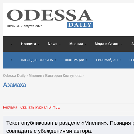
Пятница,
7 августа 2026
Новости
News
Мнения
Мода и Стиль
А
Психология
НАСЛЕДИЕ СТАЛИНА
ЛЮСТРАЦИИ
ЕВРОМАЙДАН
ГЕ
Odessa Daily
›
Мнения
›
Виктория Колтунова
›
Азамаха
Реклама
Скачать журнал STYLE
Текст опубликован в разделе «Мнения». Позиция 
совпадать с убеждениями автора.