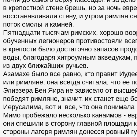
в крепостной стене брешь, но за ночь евр
восстанавливали стену, и утром римлян с
поток смолы и камней.
Пятнадцати тысячам римских, хорошо во
обученных легионеров противостояли всег
в крепости было достаточно запасов прод
воды, благодаря хитроумным акведукам,
из двух ближайших ручьев.
Азамахе было все равно, кто правит Иуде
или римляне, она всегда считала, что ее 
Элиэзера Бен Яира не зависело от высшей
победят римляне, значит, их станет еще 
Иерусалима, вот и все, что она понимала 
Мимо пробежало несколько канаимов - евр
они спешили в сторону главной площади к
стороны лагеря римлян донесся ровный г