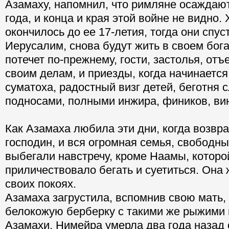
Азамаху, напомнил, что римляне осаждаю
года, и конца и края этой войне не видно.
окончилось до ее 17-летия, тогда они спус
Иерусалим, снова будут жить в своем бог
потечет по-прежнему, гости, застолья, от
своим делам, и приезды, когда начинается
суматоха, радостный визг детей, беготня 
подносами, полными инжира, фиников, ви
Как Азамаха любила эти дни, когда возвр
господин, и вся огромная семья, свободны
выбегали навстречу, кроме Наамы, которо
приличествовало бегать и суетиться. Она
своих покоях.
Азамаха загрустила, вспомнив свою мать
белокожую берберку с такими же рыжими 
Азамахи. Нимейра умерла два года назад 