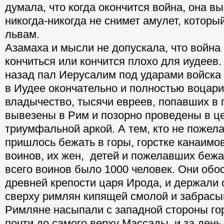
думала, что когда окончится война, она в
никогда-никогда не снимет амулет, который
львам.
Азамаха и мысли не допускала, что война
кончиться или кончится плохо для иудеев.
назад пал Иерусалим под ударами войска 
в Иудее окончательно и полностью воцар
владычество, тысячи евреев, попавших в
вывезены в Рим и позорно проведены в ц
триумфальной аркой. А тем, кто не пожела
пришлось бежать в горы, горстке канаимов
воинов, их жен, детей и пожелавших бежат
всего воинов было 1000 человек. Они обо
древней крепости царя Ирода, и держали 
сверху римлян кипящей смолой и забрасы
Римляне насыпали с западной стороны го
почти до самого верху Массады, и за день