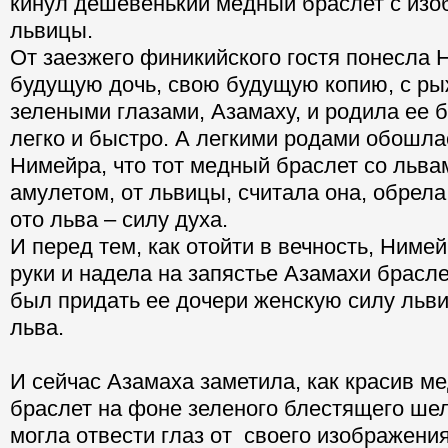
кинул дешевенький медный браслет с изо
львицы.
От заезжего финикийского гостя понесла
будущую дочь, свою будущую копию, с р
зелеными глазами, Азамаху, и родила ее б
легко и быстро. А легкими родами обошла
Нимейра, что тот медный браслет со львам
амулетом, от львицы, считала она, обрела
ото льва – силу духа.
И перед тем, как отойти в вечность, Ниме
руки и надела на запястье Азамахи брасл
был придать ее дочери женскую силу льви
льва.
И сейчас Азамаха заметила, как красив м
браслет на фоне зеленого блестящего шел
могла отвести глаз от своего изображения