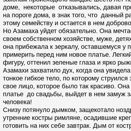
доме, некоторые отказывались, давая пр
на пороге дома, в знак того, что данный 
этому семейству и остается в нем добров
Но Азамаха уйдет обязательно. Она мечтае
своем собственном хозяйстве, муже, детя
она прибежала к зеркалу, оставшемуся у 
примерить перед ним новое платье. Легки
фигуру, оттенил зеленые глаза и ярко ры
Азамахи захватило дух, когда она увидела
тонкое гибкое тело, по которому струился
свое лицо, которое было так красиво. Она
платье до свадьбы, выйдет в нем замуж з
человека!
Снизу потянуло дымком, защекотало нозд
утренние костры римляне, осадившие креп
готовить на них себе завтрак. Дым от кост