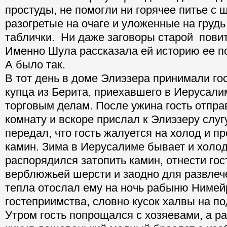
простуды, не помогли ни горячее питье с
разогретые на очаге и уложенные на грудь
таблички. Ни даже заговоры старой пови
Именно Шула рассказала ей историю ее по
А было так.
В тот день в доме Элиэзера принимали го
купца из Берита, приехавшего в Иерусали
торговым делам. После ужина гость отпра
комнату и вскоре прислал к Элиэзеру слуг
передал, что гость жалуется на холод и пр
камин. Зима в Иерусалиме бывает и холод
распорядился затопить камин, отнести го
верблюжьей шерсти и заодно для развлеч
тепла отослал ему на ночь рабыню Нимейр
гостеприимства, словно кусок халвы на п
Утром гость попрощался с хозяевами, а 