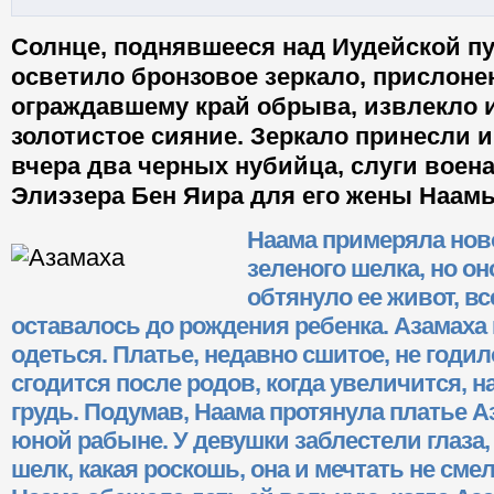
Солнце, поднявшееся над Иудейской п
осветило бронзовое зеркало, прислонен
ограждавшему край обрыва, извлекло и
золотистое сияние. Зеркало принесли 
вчера два черных нубийца, слуги воен
Элиэзера Бен Яира для его жены Наам
Наама примеряла ново
зеленого шелка, но о
обтянуло ее живот, вс
оставалось до рождения ребенка. Азамаха
одеться. Платье, недавно сшитое, не годил
сгодится после родов, когда увеличится, 
грудь. Подумав, Наама протянула платье А
юной рабыне. У девушки заблестели глаза
шелк, какая роскошь, она и мечтать не смел