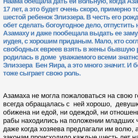
Наама обещала дать ей вольную, когда Аз
17 лет, а это будет очень скоро, примерно т
шестой ребенок Элиэзера. В честь его рож
обет сделать богоугодное дело, отпустит
Азамаху и даже пообещала выдать ее заму
иудея, с хорошим приданым. Мало, кто сог
свободных евреев взять в жены бывшую 
родилась в доме уважаемого всеми знатно
Элиэзера Бен Яира, а это много значит. И
тоже сыграет свою роль.
Азамаха не могла пожаловаться на свою 
всегда обращалась с ней хорошо, девуш
обижена ни едой, ни одеждой, ни отношен
рабы находились на положении младших ч
даже когда хозяева предлагали им волю, а
законам происходило каждые шесть лет н