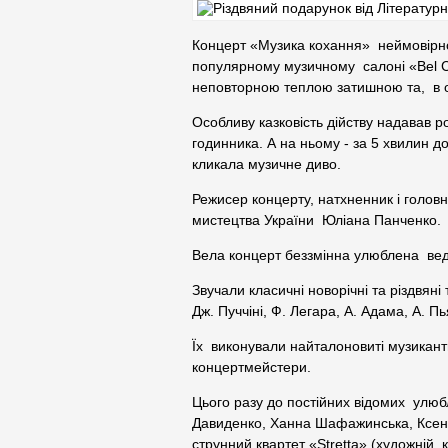
Концерт «Музика кохання» неймовірно
популярному музичному салоні «Bel C
неповторною теплою затишною та, в 
Особливу казковість дійству надавав
годинника. А на ньому - за 5 хвилин д
кликала музичне диво.
Режисер концерту, натхненник і голов
мистецтва України Юліана Панченко.
Вела концерт беззмінна улюблена вед
Звучали класичні новорічні та різдвяні
Дж. Пуччіні, Ф. Легара, А. Адама, А. П
Їх виконували найталоновиті музиканти
концертмейстери.
Цього разу до постійних відомих улюб
Давиденко, Ханна Шафажинська, Ксені
струнний квартет «Stretta» (художній 