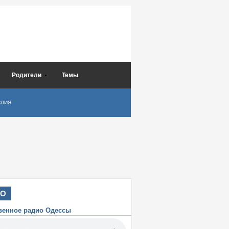
Родители
Темы
СЛИЯ
ИО
венное радио Одессы