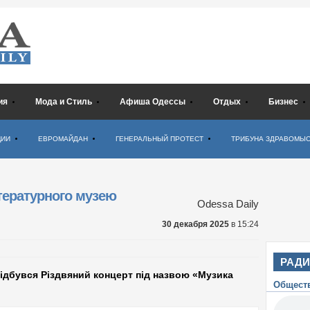
ия
Мода и Стиль
Афиша Одессы
Отдых
Бизнес
ЦИИ
ЕВРОМАЙДАН
ГЕНЕРАЛЬНЫЙ ПРОТЕСТ
ТРИБУНА ЗДРАВОМЫ
iтературного музею
Odessa Daily
30 декабря 2025
в 15:24
РАД
ідбувся Різдвяний концерт під назвою «Музика
Общест