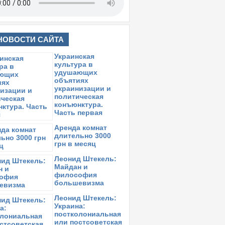
НОВОСТИ САЙТА
Украинская
культура в
удушающих
объятиях
украинизации и
политическая
конъюнктура.
Часть первая
Аренда комнат
длительно 3000
грн в месяц
Леонид Штекель:
Майдан и
философия
большевизма
Леонид Штекель:
Украина:
постколониальная
или постсоветская