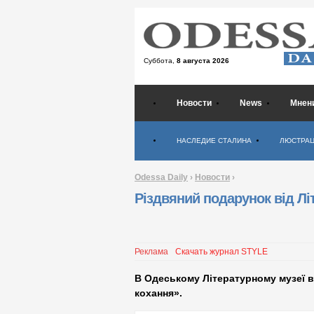
Суббота,
8 августа 2026
Новости
News
Мнен
Психология
НАСЛЕДИЕ СТАЛИНА
ЛЮСТРА
Odessa Daily
›
Новости
›
Різдвяний подарунок вiд Л
Реклама
Скачать журнал STYLE
В Одеському Літературному музеї в
кохання».