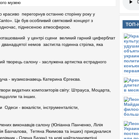
 красиво перегорнув останню сторінку року у
anto». Це був особливий святковий концерт з
ТОП-
одночас, піднесеною атмосферою.
 розташований у центрі сцени великий гарний циферблат
о дванадцятої немов застигла годинна стрілка, яка
ний творець салону - заслужена артистка естрадного
уча - музикознавець Катерина Єргеєва.
 твори видатних композиторів світу: Штрауса, Моцарта,
ьяццолли та інших.
 Одеси - вокалісти, інструменталісти,
лених виконавців салону (Юліанна Панченко, Лілія
я Бахчалова, Тетяна Якимова та iнших) приєдналися
керівник - Олена Базан) та нові найталановитіші