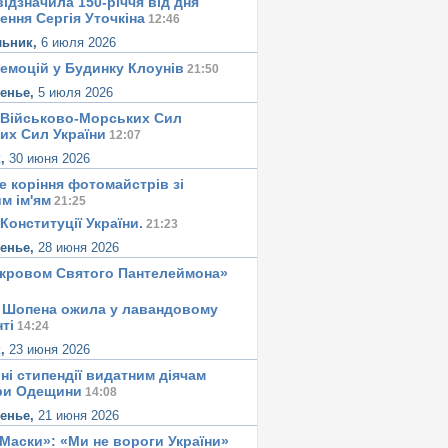
ідзначила 150-річчя від дня
ення Сергія Уточкіна
12:46
льник,
6 июля 2026
 емоцій у Будинку Клоунів
21:50
сенье,
5 июля 2026
 Військово-Морських Сил
их Сил України
12:07
к,
30 июня 2026
е корiння фотомайстрiв зі
м iм'ям
21:25
Конституцiї України.
21:23
сенье,
28 июня 2026
окровом Святого Пантелеймона»
 Шопена ожила у лавандовому
тi
14:24
к,
23 июня 2026
ні стипендії видатним діячам
ри Одещини
14:08
сенье,
21 июня 2026
«Маски»: «Ми не вороги України»