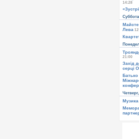
14:28
«Зустрі
Суббот
Майсте
Лева
12
Квартет
Понеде
Троянд
21:00
Захід д
серці 
Батько 
Міжнар
конфер
Четверг
Музика
Мемора
партне