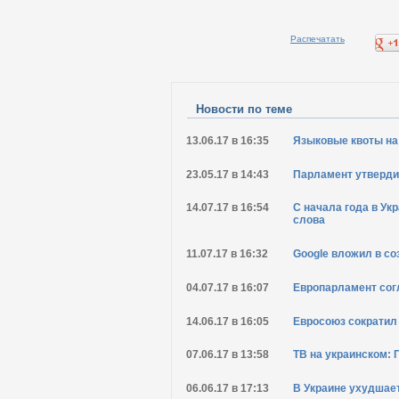
Распечатать
Новости по теме
13.06.17 в 16:35
Языковые квоты на
23.05.17 в 14:43
Парламент утверди
14.07.17 в 16:54
С начала года в У
слова
11.07.17 в 16:32
Google вложил в со
04.07.17 в 16:07
Европарламент сог
14.06.17 в 16:05
Евросоюз сократил
07.06.17 в 13:58
ТВ на украинском: 
06.06.17 в 17:13
В Украине ухудшае