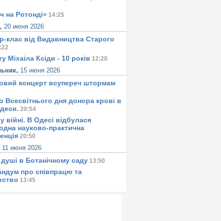
ч на Ротонді»
14:25
а,
20 июня 2026
р-клас від Видавництва Старого
:22
у Міхаіла Ксіди - 10 років
12:20
льник,
15 июня 2026
овий концерт всупереч штормам
о Всесвітнього дня донора крові в
Одеси.
20:54
у вiйнi. В Одесi вiдбулася
одна науково-практична
енція
20:50
,
11 июня 2026
 душi в Ботанiчному саду
13:50
ндум про співпрацю та
рство
13:45