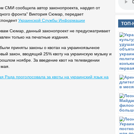
ом СМИ сообщила автор законопроекта, нардеп от
дного фронта"
Виктория Сюмар
, передает
спондент
Украинской Службы Информации
ТОП-
овам Сюмар, данный законопроект не предусматривает
влен только на печатные издания.
были приняты законы о квотах на украиноязычное
вый закон, вводящий 25% квоту на украинскую музыку и
прошлом ноябре. За введение квот на телевидении
 мая.
я Рада проголосовала за квоты на украинский язык на