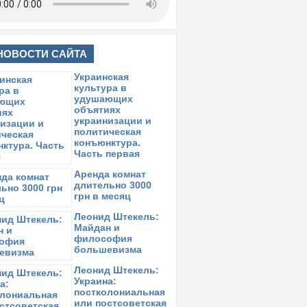
НОВОСТИ САЙТА
Украинская
культура в
удушающих
объятиях
украинизации и
политическая
конъюнктура.
Часть первая
Аренда комнат
длительно 3000
грн в месяц
Леонид Штекель:
Майдан и
философия
большевизма
Леонид Штекель:
Украина:
постколониальная
или постсоветская