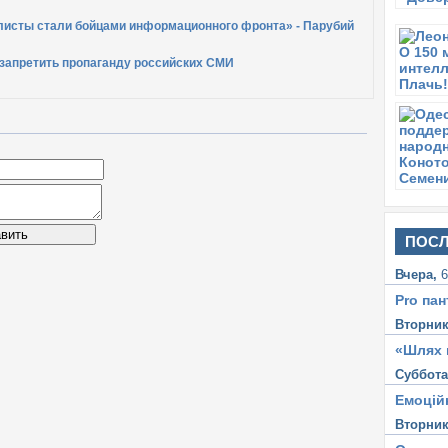
листы стали бойцами информационного фронта» - Парубий
запретить пропаганду российских СМИ
вить
ПОСЛ
Вчера,
6
Pro пан
Вторни
«Шлях 
Суббот
Емоцій
Вторни