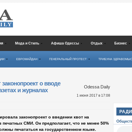
ия
Мода и Стиль
Афиша Одессы
Отдых
Бизнес
ЦИИ
ЕВРОМАЙДАН
ГЕНЕРАЛЬНЫЙ ПРОТЕСТ
ТРИБУНА ЗДРАВОМЫ
 законопроект о вводе
Odessa Daily
газетах и журналах
1 июня 2017
в 17:08
РАД
ировала законопроект о введении квот на
Общест
 печатных СМИ. Он предполагает, что не менее 50%
должны печататься на государственном языке.