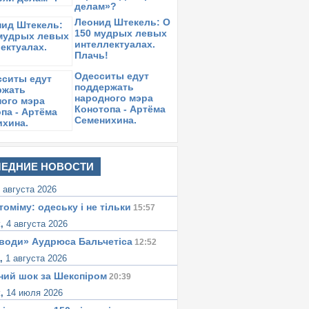
делам»?
Леонид Штекель: О
150 мудрых левых
интеллектуалах.
Плачь!
Одесситы едут
поддержать
народного мэра
Конотопа - Артёма
Семенихина.
ЕДНИЕ НОВОСТИ
 августа 2026
томіму: одеську i не тiльки
15:57
к,
4 августа 2026
води» Аудрюса Бальчетiса
12:52
а,
1 августа 2026
ний шок за Шекспіром
20:39
к,
14 июля 2026