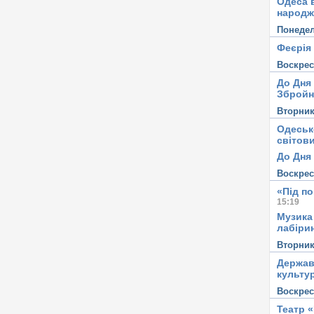
Одеса в
народж
Понеде
Феєрія
Воскре
До Дня
Збройн
Вторни
Одеськ
світови
До Дня 
Воскре
«Під п
15:19
Музика
лабірин
Вторни
Держав
культу
Воскре
Театр 