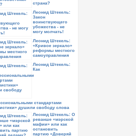
страна?
Леонид Штекель:
Закон
воинствующего
убожества - не
могу молчать!
Леонид Штекель:
«Кривое зеркало»
реформы местного
самоуправления
Леонид Штекель:
Как
ссиональными стандартами
истики» душили свободу слова
Леонид Штекель: О
реванше «мэрской
мафии» или как
остановить
партию «Доверяй