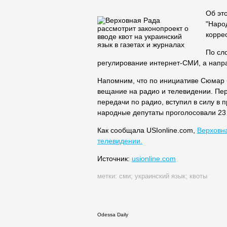
Об эт
"Наро
корре
По сл
регулирование интернет-СМИ, а напра
Напомним, что по инициативе Сюмар 
вещание на радио и телевидении. Пер
передачи по радио, вступил в силу в 
народные депутаты проголосовали 23
Как сообщала
USIonline.com
,
Верховна
телевидении.
Источник:
usionline.com
метки:
сми
;
украинский язык
;
квоты
Odessa Daily