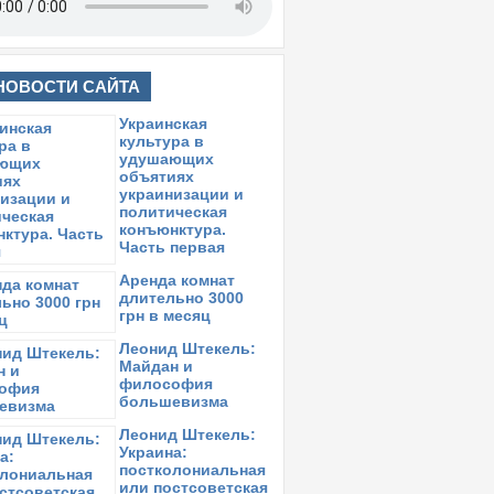
НОВОСТИ САЙТА
Украинская
культура в
удушающих
объятиях
украинизации и
политическая
конъюнктура.
Часть первая
Аренда комнат
длительно 3000
грн в месяц
Леонид Штекель:
Майдан и
философия
большевизма
Леонид Штекель:
Украина:
постколониальная
или постсоветская