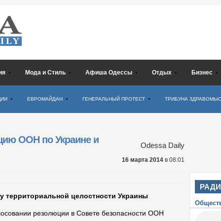
ия
Мода и Стиль
Афиша Одессы
Отдых
Бизнес
ЦИИ
ЕВРОМАЙДАН
ГЕНЕРАЛЬНЫЙ ПРОТЕСТ
ТРИБУНА ЗДРАВОМЫ
цию ООН по Украине и
Odessa Daily
16 марта 2014
в 08:01
РАД
у территориальной целостности Украины
Общест
лосовании резолюции в Совете безопасности ООН