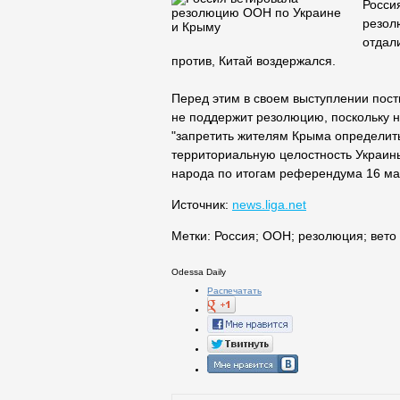
Росси
резол
отдал
против, Китай воздержался.
Перед этим в своем выступлении пост
не поддержит резолюцию, поскольку н
"запретить жителям Крыма определить
территориальную целостность Украин
народа по итогам референдума 16 март
Источник:
news.liga.net
Метки:
Россия
;
ООН
;
резолюция
;
вето
Odessa Daily
Распечатать