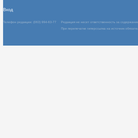
Вход
Телефон редакции: (063) 994-63-77
Редакц
При пер