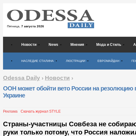
Пятница,
7 августа 2026
Новости
News
Мнения
Мода и Стиль
А
Психология
НАСЛЕДИЕ СТАЛИНА
ЛЮСТРАЦИИ
ЕВРОМАЙДАН
ГЕ
Odessa Daily
›
Новости
›
ООН может обойти вето России на резолюцию 
Украине
Реклама
Скачать журнал STYLE
Страны-участницы Совбеза не собираю
руки только потому, что Россия наложи