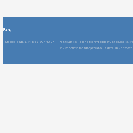
Вход
Телефон редакции: (063) 994-63-77
Редакц
При пер