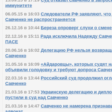
15.09.15 в 17:29
Суд отказал Савченко в запрос
иммунитете
06.05.15 в 16:03
Следователи РФ заявляют, что
Савченко не распространяется
26.12.16 в 10:44
Береза опроверг слухи о смен
22.12.16 в 15:11
Рада исключила Надежду Савче
ПАСЕ
20.06.16 в 16:02
Делегацию РФ нельзя возвращ
Савченко
31.05.16 в 16:09
«Айдаровцы», которых судят н
объявили голодовку и требуют допроса Савче
22.03.16 в 13:44
Российский суд продолжил ог
Савченко
21.03.16 в 17:53
Украинскую делегацию и дипло
пустили в суд над Савченко
21.03.16 в 14:47
Савченко не намерена признава