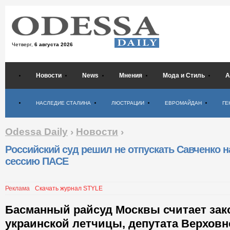
Четверг,
6 августа 2026
Новости
News
Мнения
Мода и Стиль
А
Психология
НАСЛЕДИЕ СТАЛИНА
ЛЮСТРАЦИИ
ЕВРОМАЙДАН
ГЕ
Odessa Daily
›
Новости
›
Российский суд решил не отпускать Савченко н
сессию ПАСЕ
Реклама
Скачать журнал STYLE
Басманный райсуд Москвы считает зак
украинской летчицы, депутата Верхов