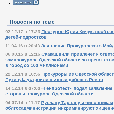
Новости по теме
02.12.17 в 17:23
Прокурор Юрий Кичук: необъя
детей-подростков
11.04.16 в 20:43
Заявление Прокурорского Май
06.08.15 в 12:16
Саакашвили привлечет к ответ
зампрокурора Одесской области за препятств
в город со 100 миллионами
22.12.14 в 10:56
Прокуроры из Одесской област
Путину!» устроили пьяный дебош в Ровно
14.12.14 в 07:00
«Генпротест» подал заявление 
стороны прокурора Одесской области
04.07.14 в 11:17
Руслану Тарпану и чиновникам
облгосадминистрации инкриминируют хищени