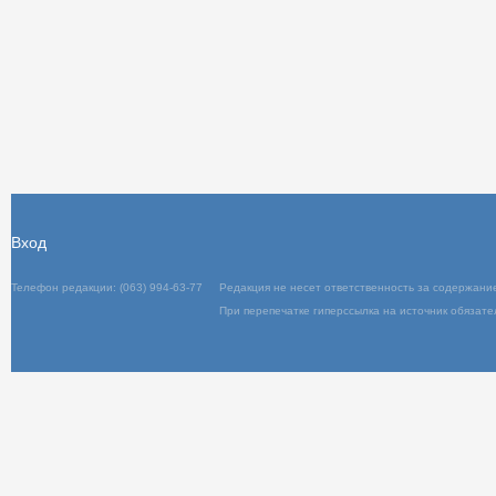
Вход
Телефон редакции: (063) 994-63-77
Редакц
При пер