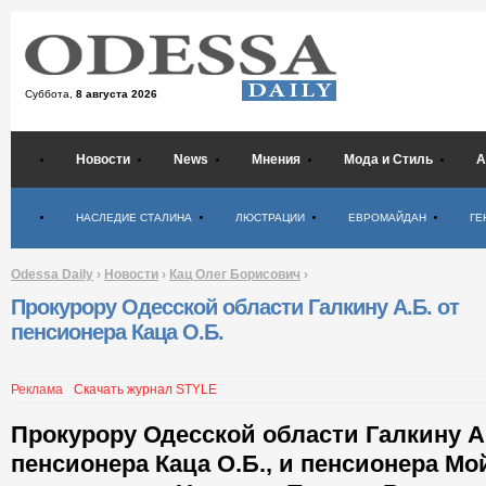
Суббота,
8 августа 2026
Новости
News
Мнения
Мода и Стиль
А
Психология
НАСЛЕДИЕ СТАЛИНА
ЛЮСТРАЦИИ
ЕВРОМАЙДАН
ГЕ
Odessa Daily
›
Новости
›
Кац Олег Борисович
›
Прокурору Одесской области Галкину А.Б. от
пенсионера Каца О.Б.
Реклама
Скачать журнал STYLE
Прокурору Одесской области Галкину А
пенсионера Каца О.Б., и пенсионера Мо