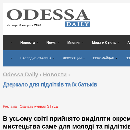
Четверг,
6 августа 2026
Новости
News
Мнения
Мода и Стиль
А
Психология
НАСЛЕДИЕ СТАЛИНА
ЛЮСТРАЦИИ
ЕВРОМАЙДАН
ГЕ
Odessa Daily
›
Новости
›
Дзеркало для підлітків та їх батьків
Реклама
Скачать журнал STYLE
В усьому світі прийнято виділяти окре
мистецьтва саме для молоді та підлітків