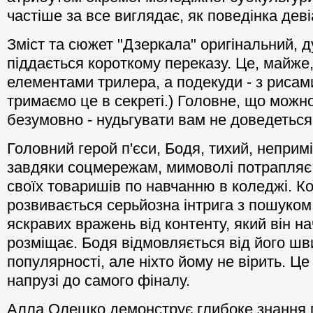
частіше за все виглядає, як поведінка деві
Зміст та сюжет "Дзеркала" оригінальний, д
піддається короткому переказу. Це, майже,
елементами трилера, а подекуди - з рисами
тримаємо це в секреті.) Головне, що можн
безумовно - нудьгувати вам не доведеться
Головний герой п'єси, Бодя, тихий, неприм
завдяки соцмережам, мимоволі потрапляє 
своїх товаришів по навчанню в коледжі. К
розвивається серьйозна інтрига з пошуком
яскравих вражень вiд контенту, який він на
розміщає. Бодя відмовляється від його шв
популярності, але нiхто йому не вірить. Це
напрузі до самого фіналу.
Алла Олешко демонструє глибоке знання п