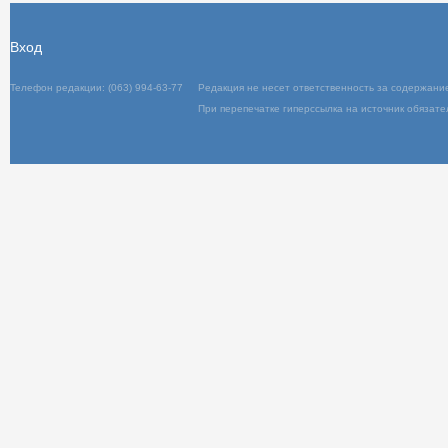
Вход
Телефон редакции: (063) 994-63-77
Редакц
При пер