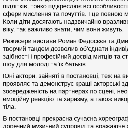
підлітків, тонко підкреслює всі особливості 
сфери мислення та почуттів. І це повною 
Коли діти досягають надзвичайно вразливо
віку, так важливо знати, чим вони живуть.
Режисери вистави Роман Федосєєв та Дми
творчий тандем дозволив об'єднати індиві
здібності і професійний досвід митців та с
шоу для молоді та їх батьків.
Юні актори, зайняті в постановці, теж на в
проявляє та демонструє кращi акторські зді
зосередженість на партнерах по сцені, не
емоційну реакцію та харизму, а також вик
тіла.
В постановці прекрасна сучасна хореограф
доречний музичний супровід та вражаюче 