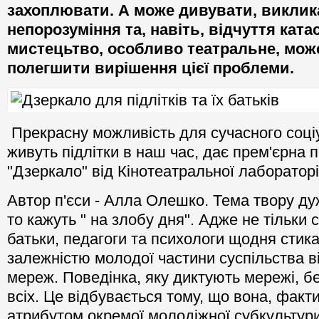
захоплювати. А може дивувати, виклик
непорозуміння та, навіть, відчуття кат
мистецьтво, особливо театральне, мож
полегшити вирішення цієї проблеми.
Прекрасну можливість для сучасного соціу
живуть підлітки в наш час, дає прем'єрна 
"Дзеркало" від Кінотеатральної лабораторії
Автор п'єси - Алла Олешко. Тема твору ду
то кажуть " на злобу дня". Адже не тільки сам
батьки, педагоги та психологи щодня стик
залежністю молодої частини суспільства в
мереж. Поведінка, яку диктують мережі, бе
всіх. Це відбувається тому, що вона, факти
атрибутом окремої молодiжної субкультур