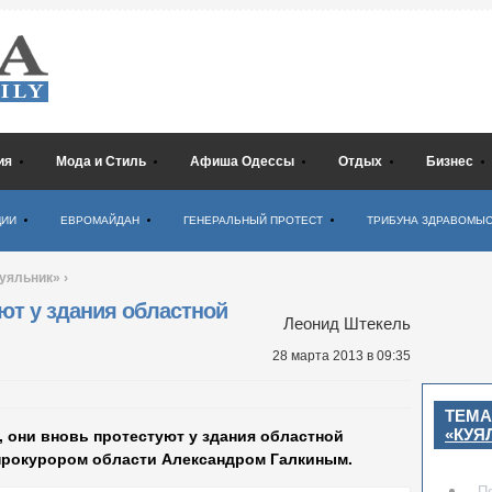
ия
Мода и Стиль
Афиша Одессы
Отдых
Бизнес
ЦИИ
ЕВРОМАЙДАН
ГЕНЕРАЛЬНЫЙ ПРОТЕСТ
ТРИБУНА ЗДРАВОМЫ
Куяльник»
›
ют у здания областной
Леонид Штекель
28 марта 2013
в 09:35
ТЕМА
«КУЯ
 они вновь протестуют у здания областной
 прокурором области Александром Галкиным.
П