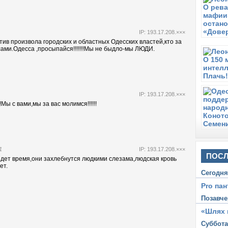
п
а
С
IP: 193.17.208.×××
П
ив произвола городских и областных Одесских властей,кто за
сами.Одесса ,просыпайся!!!!!!!Мы не быдло-мы ЛЮДИ.
С
Д
Х
С
А
IP: 193.17.208.×××
Х
 с вами,мы за вас молимся!!!!!!
С
С
д
В
1
IP: 193.17.208.×××
«
ПОСЛ
идет время,они захлебнутся людкими слезама,людская кровь
б
ет.
Сегодн
Pro пан
Позавче
«Шлях 
Суббот