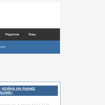
Родители
Темы
СЛИЯ
:
ВОЙНА НА РЫНКЕ
ЛЬНИК»
онедельник,
8 апреля 2013
в 22:33: