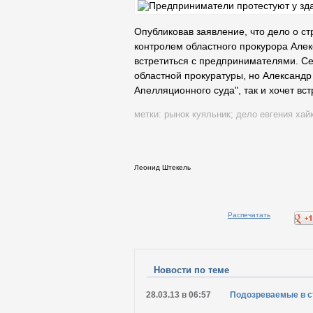
Опубликовав заявление, что дело о 
контролем областного прокурора Алекс
встретиться с предпринимателями. С
областной прокуратуры, но Александр
Апелляционного суда", так и хочет в
метки:
рынок куяльник
;
дело евгения хай
Леонид Штекель
Распечатать
Новости по теме
28.03.13 в 06:57
Подозреваемые в с