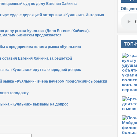
елляционный суд по делу Евгения Хайкина
б
Общест
к
етыре суда с дирекцией авторынка «Куяльник» Интервью
П
Н
п
о делу рынка Куяльник (Дело Евгения Хайкина).
д малым бизнесом продолжается
П
В
ТОП-
ы с предпринимателями рынка «Куяльник»
п
Ч
 оставил Евгения Хайкина за решеткой
З
в 
ынка «Куяльник» едут на очередной допрос
Ч
Е
й рынка «Куяльник» вчера вечером продолжились обыски
д
ъявил голодовку
Ч
П
ынка «Куяльник» вызваны на допрос
в
Ч
П
о
Ч