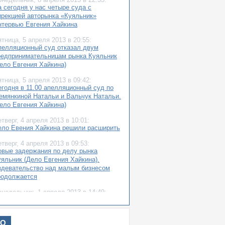
 сегодня у нас четыре суда с
ирекцией авторынка «Куяльник»
нтервью Евгения Хайкина
ятница,
5 апреля 2013
в 20:55:
пелляционный суд отказал двум
редпринимательницам рынка Куяльник
дело Евгения Хайкина)
ятница,
5 апреля 2013
в 09:42:
егодня в 11.00 апелляционный суд по
емянкиной Натальи и Вальчук Натальи.
дело Евгения Хайкина)
етверг,
4 апреля 2013
в 10:01:
ело Евения Хайкина решили расширить
етверг,
4 апреля 2013
в 09:53:
овые задержания по делу рынка
уяльник (Дело Евгения Хайкина).
здевательство над малым бизнесом
родолжается
онедельник,
1 апреля 2013
в 14:49:
айкин выходит из СИЗО (Видео)
ятница,
29 марта 2013
в 14:44:
ИО
ергей Фаермарк о «Куяльнике»: Своим