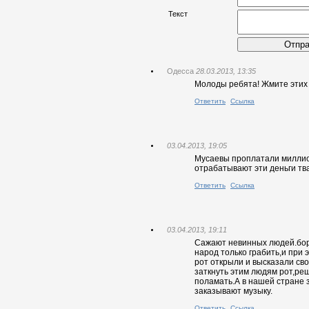
Текст
Отпра
Одесса
28.03.2013, 13:35
Молоды ребята! Жмите этих п
Ответить
Ссылка
03.04.2013, 19:05
Мусаевы проплатали миллио
отрабатывают эти деньги т
Ответить
Ссылка
03.04.2013, 19:11
Сажают невинных людей.борю
народ только грабить,и при 
рот открыли и высказали св
заткнуть этим людям рот,реш
поламать.А в нашей стране з
заказывают музыку.
Ответить
Ссылка