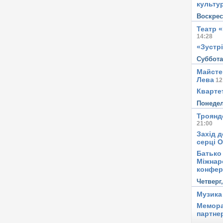
культу
Воскре
Театр 
14:28
«Зустрі
Суббот
Майсте
Лева
12
Квартет
Понеде
Троянд
21:00
Захід д
серці 
Батько 
Міжнар
конфер
Четверг
Музика
Мемора
партне