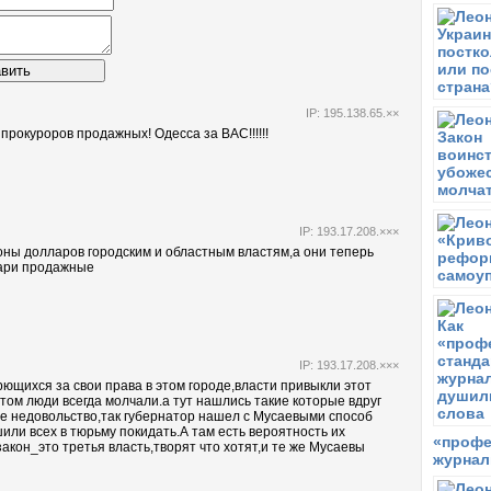
С
Ч
П
вить
а
С
IP: 195.138.65.××
О
рокуроров продажных! Одесса за ВАС!!!!!!
п
А
п
С
П
IP: 193.17.208.×××
Р
ны долларов городским и областным властям,а они теперь
вари продажные
С
П
с
п
IP: 193.17.208.×××
С
щихся за свои права в этом городе,власти привыкли этот
П
этом люди всегда молчали.а тут нашлись такие которые вдруг
п
ое недовольство,так губернатор нашел с Мусаевыми способ
или всех в тюрьму покидать.А там есть вероятность их
«профе
С
акон_это третья власть,творят что хотят,и те же Мусаевы
О
журнал
М