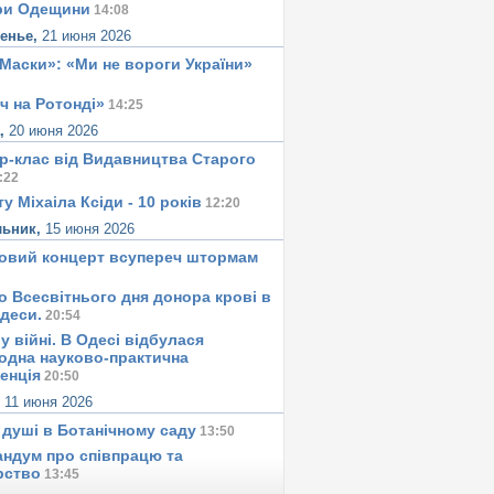
ри Одещини
14:08
сенье,
21 июня 2026
«Маски»: «Ми не вороги України»
ч на Ротонді»
14:25
а,
20 июня 2026
р-клас від Видавництва Старого
:22
у Міхаіла Ксіди - 10 років
12:20
льник,
15 июня 2026
овий концерт всупереч штормам
о Всесвітнього дня донора крові в
Одеси.
20:54
у вiйнi. В Одесi вiдбулася
одна науково-практична
енція
20:50
,
11 июня 2026
 душi в Ботанiчному саду
13:50
ндум про співпрацю та
рство
13:45