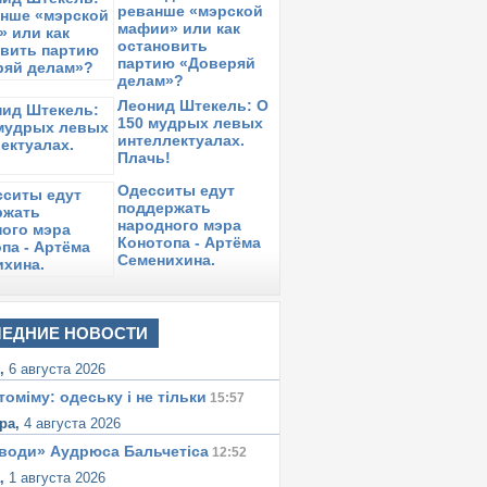
роисшедшими сегодня возле областного
реванше «мэрской
пелляционного суда»
мафии» или как
остановить
реда,
27 марта 2013
в 14:41:
партию «Доверяй
ервая кровь в «деле Евгения Хайкина»?
делам»?
Леонид Штекель: О
реда,
27 марта 2013
в 14:13:
ети, как новое оружие против Евгения
150 мудрых левых
интеллектуалах.
айкина
Плачь!
реда,
27 марта 2013
в 14:06:
Одесситы едут
пелляционный суд оставил Евгения
поддержать
айкина за решеткой
народного мэра
Конотопа - Артёма
реда,
27 марта 2013
в 10:42:
егодня в 11.00 апелляционный суд по
Семенихина.
елу Евгения Хайкина
торник,
26 марта 2013
в 17:30:
Очередные шаги к диктатуре –
ЕДНИЕ НОВОСТИ
еспредела в Одесской области!»
я,
6 августа 2026
томіму: одеську i не тiльки
15:57
ра,
4 августа 2026
води» Аудрюса Бальчетiса
12:52
а,
1 августа 2026