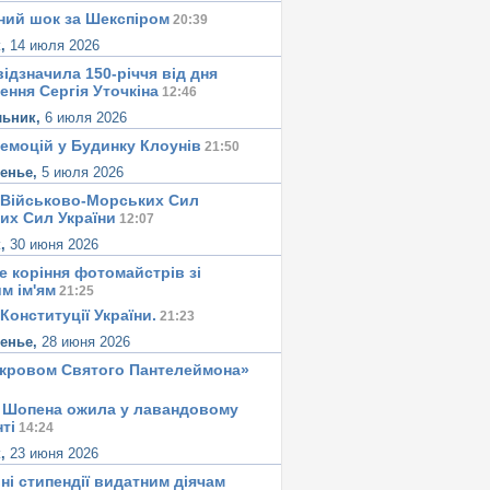
ний шок за Шекспіром
20:39
к,
14 июля 2026
ідзначила 150-річчя від дня
ення Сергія Уточкіна
12:46
льник,
6 июля 2026
 емоцій у Будинку Клоунів
21:50
сенье,
5 июля 2026
 Військово-Морських Сил
их Сил України
12:07
к,
30 июня 2026
е корiння фотомайстрiв зі
м iм'ям
21:25
Конституцiї України.
21:23
сенье,
28 июня 2026
окровом Святого Пантелеймона»
 Шопена ожила у лавандовому
тi
14:24
к,
23 июня 2026
ні стипендії видатним діячам