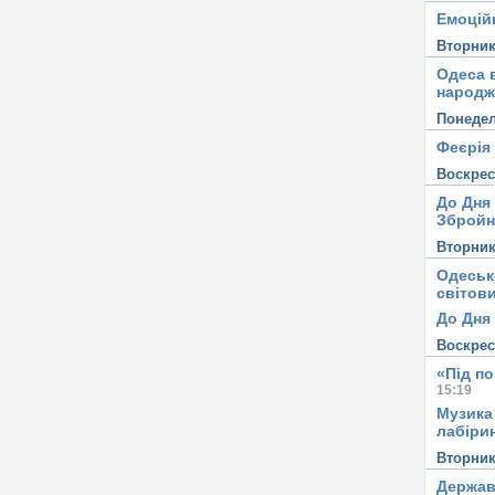
Емоцій
Вторни
Одеса в
народж
Понеде
Феєрія
Воскре
До Дня
Збройн
Вторни
Одеськ
світови
До Дня 
Воскре
«Під п
15:19
Музика
лабірин
Вторни
Держав