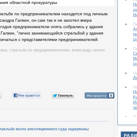
На
д
стрельбе по предпринимателем находится под личным
И
андра Галкин, он сам так и не захотел вчера
П
егодня предприниматели опять собрались у здания
А
 Галкин, "лично занимающийся стрельбой у здания
п
(
стречаться с представителями предпринимателей.
П
кина
;
стрельба по предпринимателям
;
александр галкин
С
М
(
Ч
Д
Ч
Н
К
И
п
П
Х
трельбе возле апелляционного суда задержаны
П
РАД
С