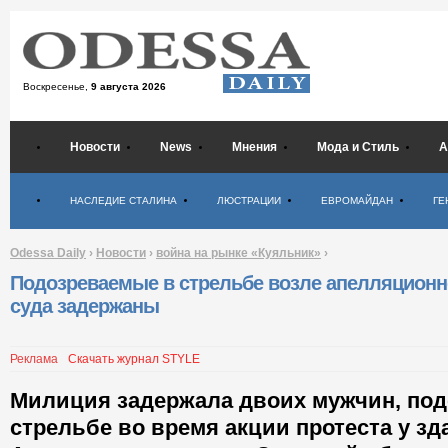
Воскресенье,
9 августа 2026
Новости
News
Мнения
Мода и Стиль
А
Психология
НАСЛЕДИЕ СТАЛИНА
ЛЮСТРАЦИИ
ЕВРОМАЙДАН
ГЕ
Odessa Daily
›
Новости
›
война на рынке «Куяльник»
›
Подозреваемые в стрельбе возле апелляционн
суда задержаны
Реклама
Скачать журнал STYLE
Милиция задержала двоих мужчин, по
стрельбе во время акции протеста у зд