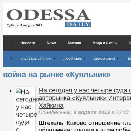
Суббота,
8 августа 2026
Новости
News
Мнения
Мода и Стиль
А
Психология
НАСЛЕДИЕ СТАЛИНА
ЛЮСТРАЦИИ
ЕВРОМАЙДАН
ГЕ
война на рынке «Куяльник»
На сегодня у нас четыре суда 
авторынка «Куяльник» Интерв
Хайкина
Понедельник,
8 апреля 2013
в 22:33
Штекель. Каково отношение гл
обладминистрации к этим собы