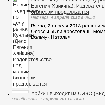
Четверг,
4 апреля 2013
в 10:01
Понимая, что "дело Евгения Ха
белыми нитками", наша власть
новый удар - арестовать его р
милиции.
Новые задержания по делу ры
Евгения Хайкина). Издевател
бизнесом продолжается
Четверг,
4 апреля 2013
в 09:53
Вчера, 3 апреля 2013 решение
Одессы были арестованы Мемя
Вальчук Наталья.