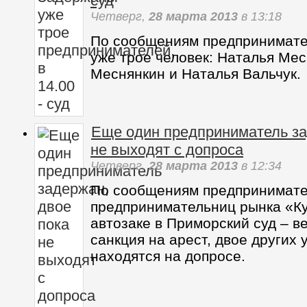
Пятница,
29 марта 2013
в 10:34
По словам предпринимателей,
с рынка «Куяльник» привезли в
Приморский, а в Беляевский су
Задержаны уже трое предприни
суд
Четверг,
28 марта 2013
в 13:18
По сообщениям предпринимате
уже трое человек: Наталья Мес
Меснянкин и Наталья Вальчук.
Еще один предприниматель за
не выходят с допроса
Четверг,
28 марта 2013
в 12:34