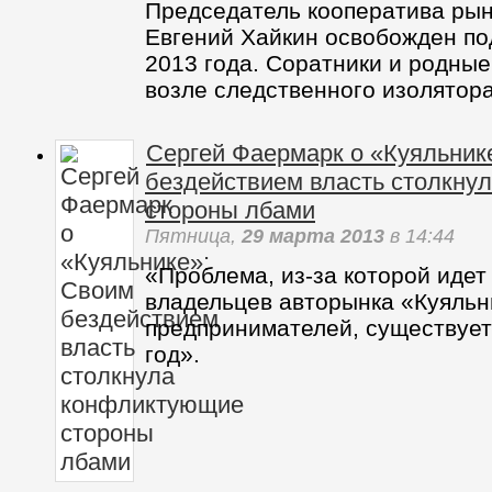
Хайкин выходит из СИЗО (Вид
Понедельник,
1 апреля 2013
в 14:49
Председатель кооператива рын
Евгений Хайкин освобожден под
2013 года. Соратники и родны
возле следственного изолятор
Сергей Фаермарк о «Куяльник
бездействием власть столкну
стороны лбами
Пятница,
29 марта 2013
в 14:44
«Проблема, из-за которой идет